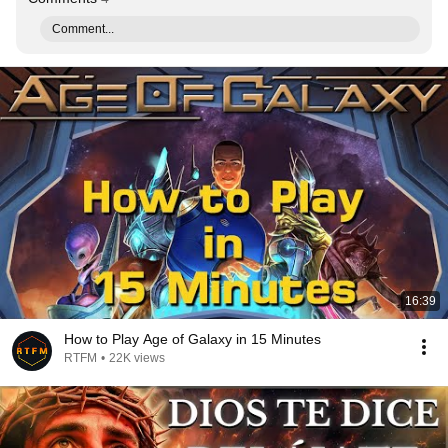
Comment...
16:39
How to Play Age of Galaxy in 15 Minutes
RTFM
•
22K views