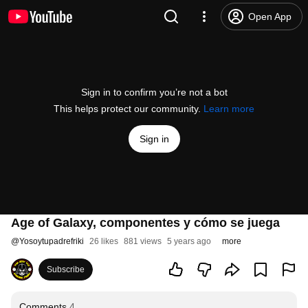
Open App
Sign in to confirm you’re not a bot
This helps protect our community.
Learn more
Sign in
Age of Galaxy, componentes y cómo se juega
@
Yosoytupadrefriki
26 likes
881 views
5 years ago
more
Subscribe
Comments
4