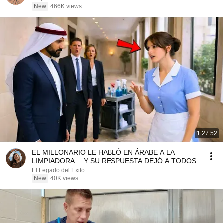
New
466K views
1:27:52
EL MILLONARIO LE HABLÓ EN ÁRABE A LA
LIMPIADORA… Y SU RESPUESTA DEJÓ A TODOS
El Legado del Éxito
New
40K views