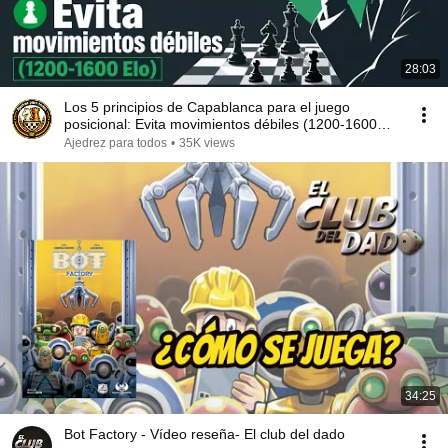
28:03
Los 5 principios de Capablanca para el juego
posicional: Evita movimientos débiles (1200-1600
Elo)
Ajedrez para todos
•
35K views
34:25
Bot Factory - Vídeo reseña- El club del dado