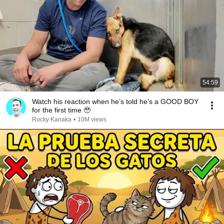
54:59
Watch his reaction when he’s told he’s a GOOD BOY
for the first time 🥹
Rocky Kanaka
•
10M views