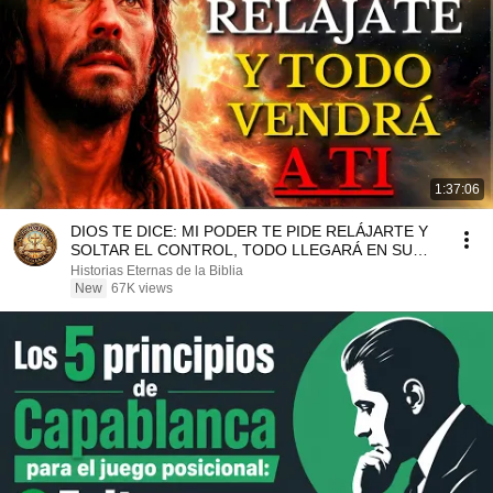
1:37:06
DIOS TE DICE: MI PODER TE PIDE RELÁJARTE Y
SOLTAR EL CONTROL, TODO LLEGARÁ EN SU
MOMENTO PERFECTO
Historias Eternas de la Biblia
New
67K views