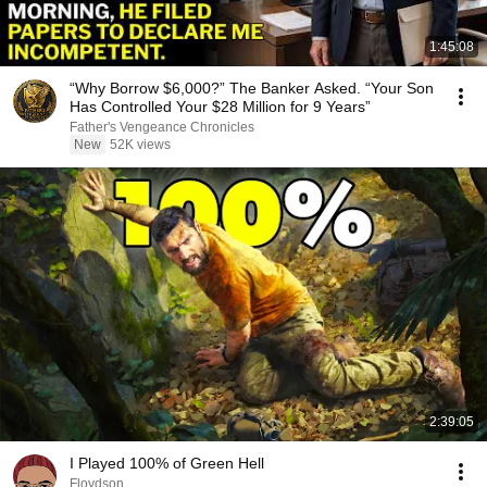
1:45:08
“Why Borrow $6,000?” The Banker Asked. “Your Son
Has Controlled Your $28 Million for 9 Years”
Father's Vengeance Chronicles
New
52K views
2:39:05
I Played 100% of Green Hell
Floydson