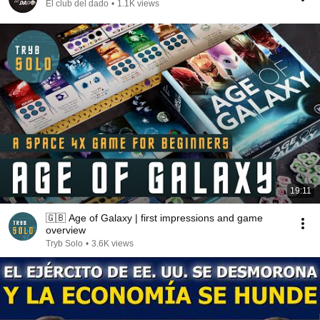
El club del dado
•
1.1K views
19:11
🇬🇧 Age of Galaxy | first impressions and game
overview
Tryb Solo
•
3.6K views