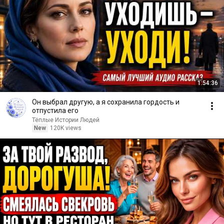
1:54:36
Он выбрал другую, а я сохранила гордость и
отпустила его
Тёплые Истории Людей
New
120K views