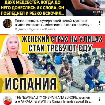
1:11:48
Попрощавшись с умирающей женой, мужчина
вышел из палаты и обессиленно сел на лавочку в
коридоре...
Сценарий Судьбы
•
40K views
17:43
THE NEW REALITY OF SPAIN AND EUROPE: Women
are AFRAID here! Will the Canary Islands repeat this