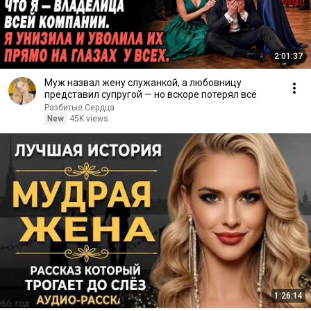
2:01:37
Муж назвал жену служанкой, а любовницу
представил супругой — но вскоре потерял всё
Разбитые Сердца
New
45K views
1:26:14