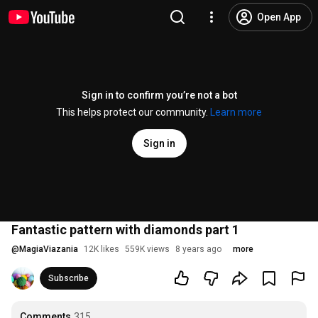
Open App
Sign in to confirm you’re not a bot
This helps protect our community.
Learn more
Sign in
Fantastic pattern with diamonds part 1
@
MagiaViazania
12K likes
559K views
8 years ago
more
Subscribe
Comments
315