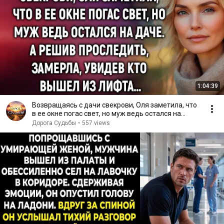
1:04:39
Возвращаясь с дачи свекрови, Оля заметила, что
в ее окне погас свет, но муж ведь остался на
даче…
Дорога Судьбы
•
557 views