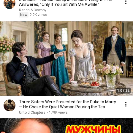
Answered, "Only If You Sit With Me Awhile."
Ranch & Cowboy
New
2.2K views
1:07:22
Three Sisters Were Presented for the Duke to Marry
— He Chose the Quiet Woman Pouring the Tea
Untold Chapters
•
179K views