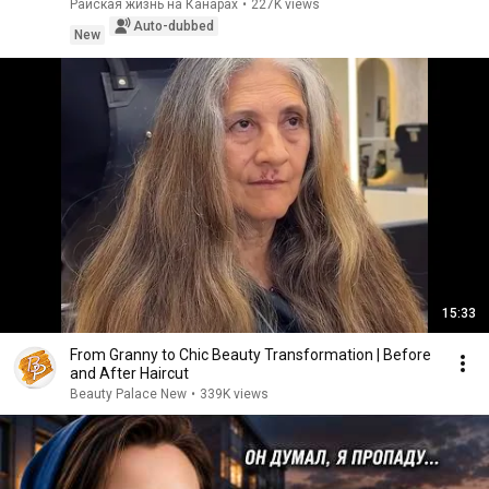
n...
Райская жизнь на Канарах
•
227K views
Auto-dubbed
New
15:33
From Granny to Chic Beauty Transformation | Before
and After Haircut
Beauty Palace New
•
339K views