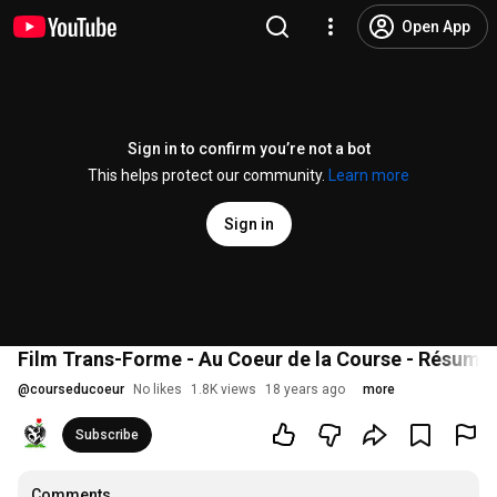
Open App
Sign in to confirm you’re not a bot
This helps protect our community.
Learn more
Sign in
Film Trans-Forme - Au Coeur de la Course - Résumé
@
courseducoeur
No likes
1.8K views
18 years ago
more
Subscribe
Comments