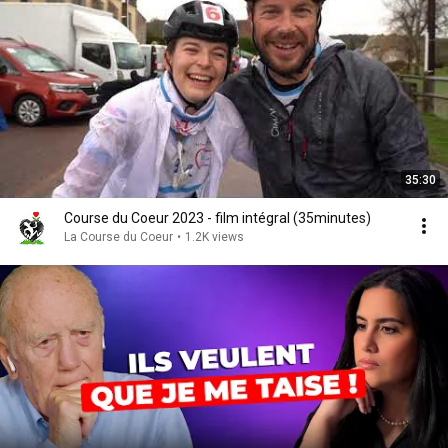
35:30
Course du Coeur 2023 - film intégral (35minutes)
La Course du Coeur
•
1.2K views