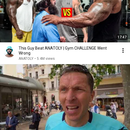
17:47
This Guy Beat ANATOLY | Gym CHALLENGE Went
Wrong
ANATOLY
•
5.4M views