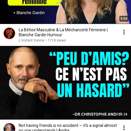
9:00
La Bêtise Masculine & La Méchanceté Féminine |
Blanche Gardin Humour
L'instant Vanne
•
171K views
39:24
Not having friends is no accident — it's a signal almost
no one understands | Andre