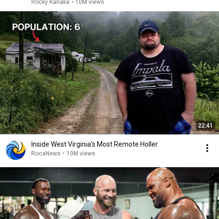
Rocky Kanaka
•
10M views
22:41
Inside West Virginia's Most Remote Holler
RocaNews
•
10M views