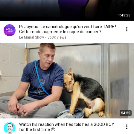
1:43:23
Pr Joyeux : Le cancérologue qu’on veut faire TAIRE !
Cette mode augmente le risque de cancer ?
Le Manal Show
•
363K views
54:59
Watch his reaction when he’s told he’s a GOOD BOY
for the first time 🥹