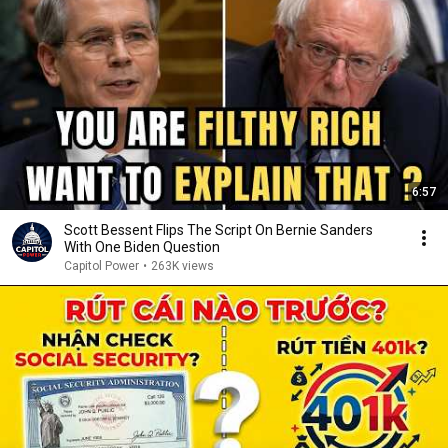
6:57
Scott Bessent Flips The Script On Bernie Sanders
With One Biden Question
Capitol Power
•
263K views