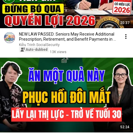
20:37
NEW LAW PASSED: Seniors May Receive Additional
Prescription, Retirement, and Benefit Payments in ...
Kiều Trinh SocialSecurity
Auto-dubbed
13K views
52:24