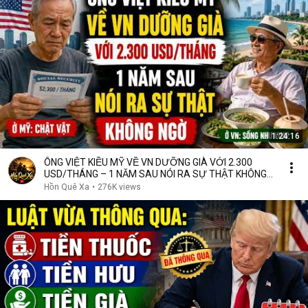
1:24:16
ÔNG VIỆT KIỀU MỸ VỀ VN DƯỠNG GIÀ VỚI 2.300
USD/THÁNG – 1 NĂM SAU NÓI RA SỰ THẬT KHÔNG
NGỜ
Hồn Quê Xa
•
276K views