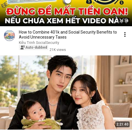
26:38
How to Combine 401k and Social Security Benefits to
Avoid Unnecessary Taxes
Kiều Trinh SocialSecurity
Auto-dubbed
21K views
2:21:40