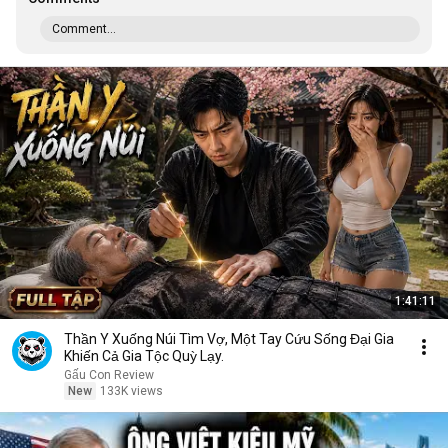
Comment...
1:41:11
Thần Y Xuống Núi Tìm Vợ, Một Tay Cứu Sống Đại Gia
Khiến Cả Gia Tộc Quỳ Lạy.
Gấu Con Review
New
133K views