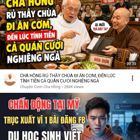
30:35
CHA HỒNG RỦ THẦY CHÙA ĐI ĂN CƠM, ĐẾN LÚC
TÍNH TIỀN CẢ QUÁN CƯỜI NGHIÊNG NGẢ
Chuyện Cười Cha Hồng
•
286K views