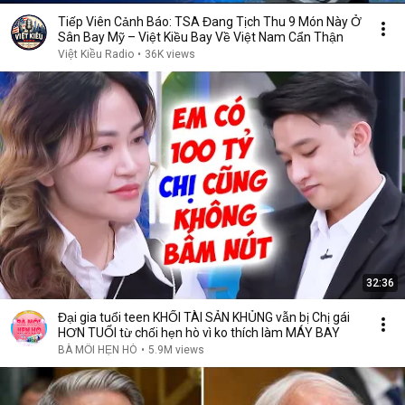
Tiếp Viên Cảnh Báo: TSA Đang Tịch Thu 9 Món Này Ở
Sân Bay Mỹ – Việt Kiều Bay Về Việt Nam Cẩn Thận
Việt Kiều Radio
•
36K views
32:36
Đại gia tuổi teen KHỐI TÀI SẢN KHỦNG vẫn bị Chị gái
HƠN TUỔI từ chối hẹn hò vì ko thích làm MÁY BAY
BÀ MỐI HẸN HÒ
•
5.9M views