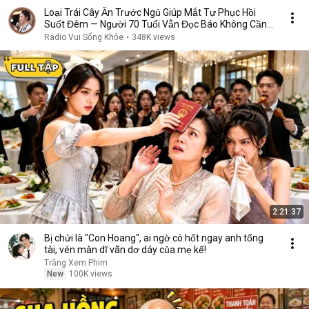
Loại Trái Cây Ăn Trước Ngủ Giúp Mắt Tự Phục Hồi
Suốt Đêm — Người 70 Tuổi Vẫn Đọc Báo Không Cần
Kính
Radio Vui Sống Khỏe
•
348K views
2:21:37
Bị chửi là "Con Hoang", ai ngờ cô hốt ngay anh tổng
tài, vén màn dĩ vãn dơ dáy của mẹ kế!
Trăng Xem Phim
New
100K views