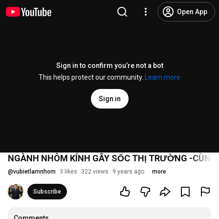
Open App
Sign in to confirm you’re not a bot
This helps protect our community.
Learn more
Sign in
NGÀNH NHÔM KÍNH GÂY SỐC THỊ TRƯỜNG -CÙNG
@
vubietlamnhom
3 likes
322 views
9 years ago
more
Subscribe
Comments