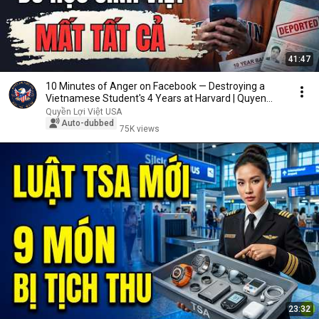
41:47
10 Minutes of Anger on Facebook — Destroying a
Vietnamese Student's 4 Years at Harvard | Quyen
Lo...
Quyền Lợi Việt USA
Auto-dubbed
75K views
23:32