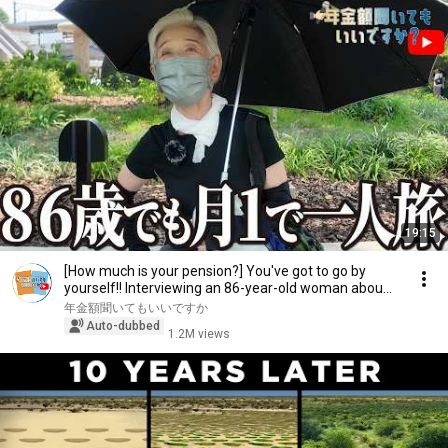
19:15
[How much is your pension?] You've got to go by
yourself!! Interviewing an 86-year-old woman abou...
年金額聞いてもいいですか
Auto-dubbed
1.2M views