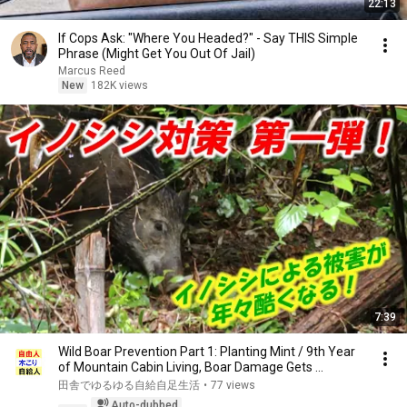
22:13
If Cops Ask: "Where You Headed?" - Say THIS Simple
Phrase (Might Get You Out Of Jail)
Marcus Reed
New
182K views
7:39
Wild Boar Prevention Part 1: Planting Mint / 9th Year
of Mountain Cabin Living, Boar Damage Gets ...
田舎でゆるゆる自給自足生活
•
77 views
Auto-dubbed