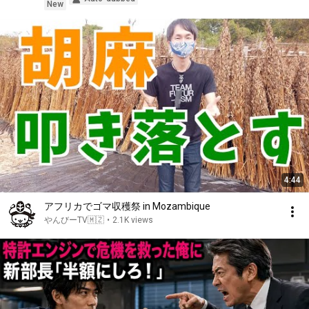
New
4:44
アフリカでゴマ収穫祭 in Mozambique
やんびーTV🇲🇿
•
2.1K views