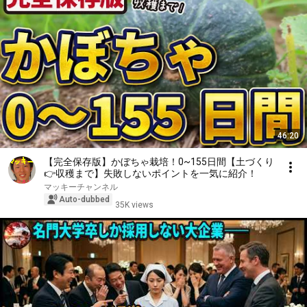
46:20
【完全保存版】かぼちゃ栽培！0~155日間【土づくり
👉収穫まで】失敗しないポイントを一気に紹介！
マッキーチャンネル
Auto-dubbed
35K views