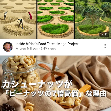
14:11
Inside Africa's Food Forest Mega-Project
Andrew Millison
•
9.4M views