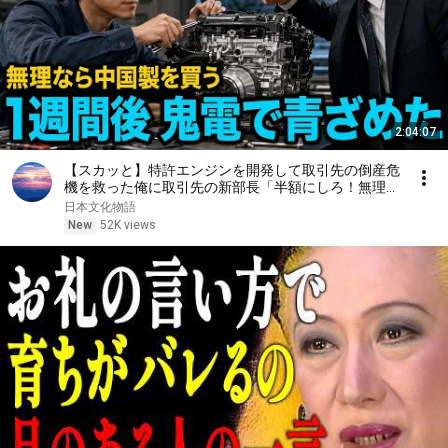
2:04:07
【スカッと】特許エンジンを開発して取引先の倒産危
機を救った俺に取引先の新部長「半額にしろ！無理な
ら中国製を買う」1週間後、部長から鬼電→俺「お宅
日本文化物語
の競合と5倍で独占契約済みです」
New
52K views