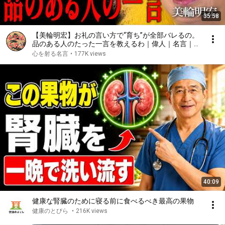
35:58
【美輪明宏】お礼の言い方で“育ち”が全部バレるの。
品のある人のたった一言を教えるわ｜偉人｜名言｜言
葉の力｜人生哲学｜
心を射る名言
•
177K views
40:09
健康な腎臓のために寝る前に食べるべき最高の果物
健康のとびら
•
216K views