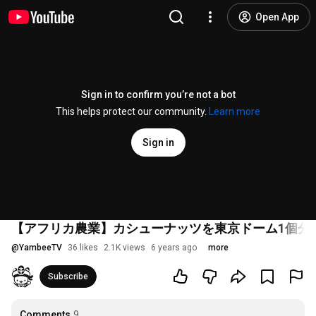
Open App
Sign in to confirm you’re not a bot
This helps protect our community.
Learn more
Sign in
【アフリカ農業】カシューナッツを東京ドーム1個分
@
YambeeTV
36 likes
2.1K views
6 years ago
more
Subscribe
Comments
9