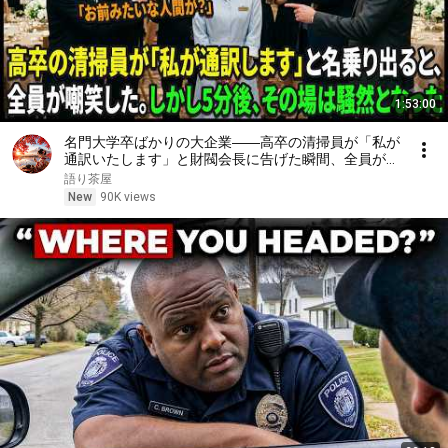
1:53:00
名門大学卒ばかりの大企業――高卒の清掃員が「私が
通訳いたします」と財閥会長に告げた瞬間、全員が嘲
笑した。しかし5分後、その場は静まり返った。#動
語り茶屋
エピソード#老後の物語 #家族の物語
New
90K views