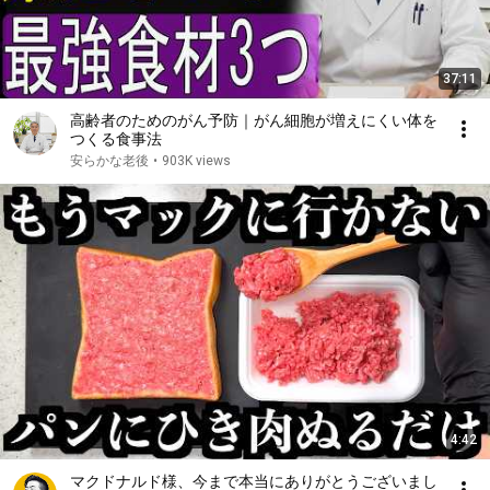
37:11
高齢者のためのがん予防｜がん細胞が増えにくい体を
つくる食事法
安らかな老後
•
903K views
4:42
マクドナルド様、今まで本当にありがとうございまし