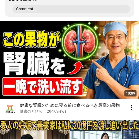
Comment...
40:09
健康な腎臓のために寝る前に食べるべき最高の果物
健康のとびら
•
204K views