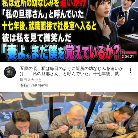
2:04:21
五歳の頃、私は毎日のように近所の幼なじみを追いか
け、「私の旦那さん」と呼んでいた。十七年後、就職
面接で社長室へ入ると、彼は私を見て微笑んだ。「妻
毎日スカッと
よ、まだ僕を覚えているか？」――
New
76K views