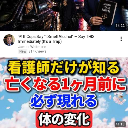
14:22
🚨 If Cops Say "I Smell Alcohol" — Say THIS
Immediately (It's a Trap)
James Whitmore
New
814K views
41:13