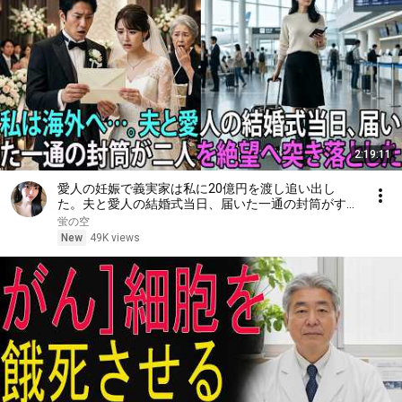
2:19:11
愛人の妊娠で義実家は私に20億円を渡し追い出し
た。夫と愛人の結婚式当日、届いた一通の封筒がすべ
てを終わらせた――| 感動する話 | スカッとする話
蛍の空
New
49K views