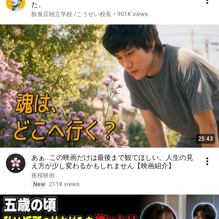
た。
飲食店独立学校 /こうせい校長
•
901K views
25:43
あぁ…この映画だけは最後まで観てほしい。人生の見
え方が少し変わるかもしれません【映画紹介】
夜桜映画
New
211K views