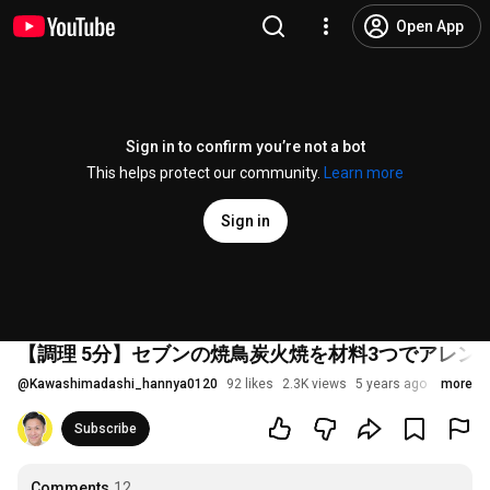
Open App
Sign in to confirm you’re not a bot
This helps protect our community.
Learn more
Sign in
【調理 5分】セブンの焼鳥炭火焼を材料3つでアレ
@
Kawashimadashi_hannya0120
92 likes
2.3K views
5 years ago
more
Subscribe
Comments
12