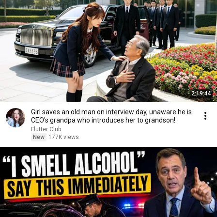
2:19:44
Girl saves an old man on interview day, unaware he is
CEO's grandpa who introduces her to grandson!
Flutter Club
New
177K views