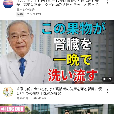
【スカッと】社内で唯一10ヶ国語を話す俺に新社長
が「高卒は不要！クビか給料５円か選べ」と言ってき
た。そのまま辞めた結果
日本文化物語
New
127K views
38:19
🍎寝る前に食べるだけ！高齢者の健康を守る腎臓に優
しい8つの果物｜医師が解説
健康の扉
•
84K views