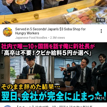
27:35
Served in 5 Seconds! Japan’s $3 Soba Shop for
Hungry Workers
Japanese Food Noodles
•
2.3M views
1:44:10