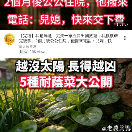
1:59:57
【完结】我爸病危，丈夫一家五口出國旅遊，我默默辦
完後事。2個月後公公住院，他撥來電話：兒媳，快來
交下費
晴天故事屋
New
10K views
22:11