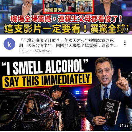
33:11
「台灣到底做了什麼？」美國天才少年被醫師宣判死
刑，送來台灣半年，回國那天機場全場震撼，連親生父
母都看傻了！
kd jmas
•
67K views
14:22