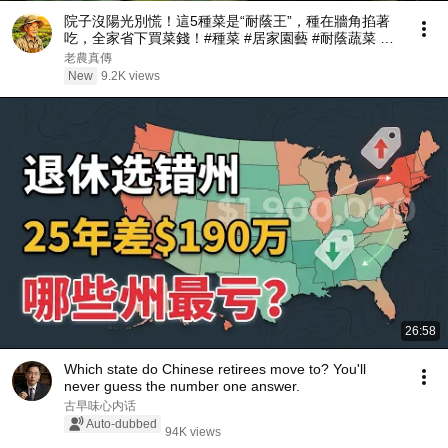
院子沒陽光別慌！這5種菜是“耐蔭王”，種在牆角掐著
吃，全家省下買菜錢！#種菜 #居家園藝 #耐蔭蔬菜 #
懶人種菜 #後院菜園 #有機蔬菜 #種地技巧 #老農經驗
老農真傳
#韭菜種植 #陽臺種菜
New
9.2K views
26:58
Which state do Chinese retirees move to? You'll
never guess the number one answer.
古早味心内话
Auto-dubbed
94K views