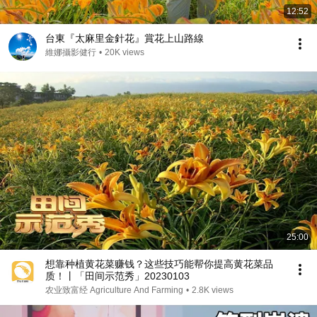
12:52
台東『太麻里金針花』賞花上山路線
維娜攝影健行
•
20K views
25:00
想靠种植黄花菜赚钱？这些技巧能帮你提高黄花菜品
质！丨「田间示范秀」20230103
农业致富经 Agriculture And Farming
•
2.8K views