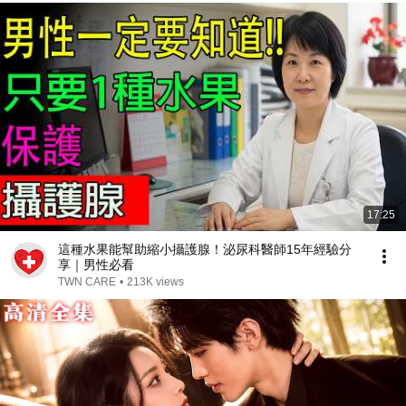
17:25
這種水果能幫助縮小攝護腺！泌尿科醫師15年經驗分
享｜男性必看
TWN CARE
•
213K views