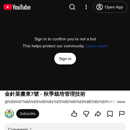
Open App
Sign in to confirm you’re not a bot
This helps protect our community.
Learn more
Sign in
金針菜臺東7號 - 秋季栽培管理技術
@
%E8%87%BA%E6%9D%B1%E5%8D%80%E8%BE%B2%E6%A5%AD%E6
more
Subscribe
Comments
2