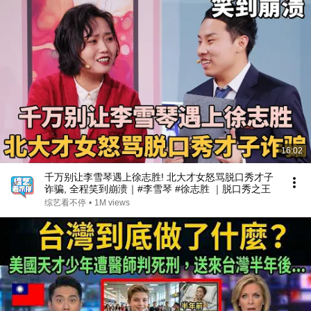
16:02
千万别让李雪琴遇上徐志胜! 北大才女怒骂脱口秀才子
诈骗, 全程笑到崩溃｜#李雪琴 #徐志胜 ｜脱口秀之王
综艺看不停
•
1M views