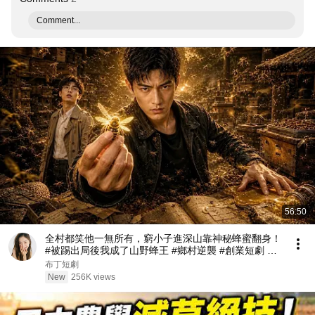
Comment...
56:50
全村都笑他一無所有，窮小子進深山靠神秘蜂蜜翻身！
#被踢出局後我成了山野蜂王 #鄉村逆襲 #創業短劇 #
養蜂致富 #窮小子逆襲 #打臉爽劇 #白手起家 #人生翻
布丁短劇
盤 #熱門短劇
New
256K views