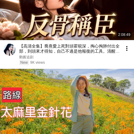
2:08:49
【高清全集】喬熹愛上死對頭霍硯深，掏心掏肺付出全
部，到頭來才得知，自己不過是他報復的工具。清醒的
她果斷抽身。霍硯深終於看清自己的真心，放下一身驕
鹅酱追剧
傲，開啓瘋狂追妻火葬場模式！#情感 #都市 #drama
New
9K views