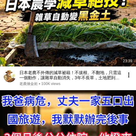
23:39
日本老農不外傳的減草祕籍！不拔根、不翻地，只需這
一個動作，讓雜草自動消失，3年不長草，土地肥到流
油，徹底解放你的雙手！
老農煉金術
•
100K views