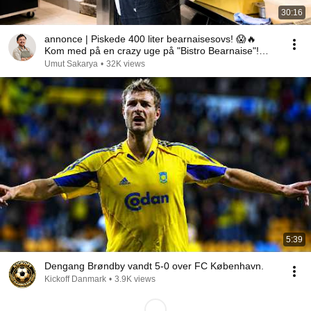
30:16
annonce | Piskede 400 liter bearnaisesovs! 😱🔥
Kom med på en crazy uge på "Bistro Bearnaise"!
(VLOG)
Umut Sakarya
•
32K views
5:39
Dengang Brøndby vandt 5-0 over FC København.
Kickoff Danmark
•
3.9K views