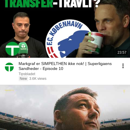
23:57
Markgraf er SIMPELTHEN ikke nok! | Superligaens
Sandheder - Episode 10
Tipsbladet
New
3.6K views