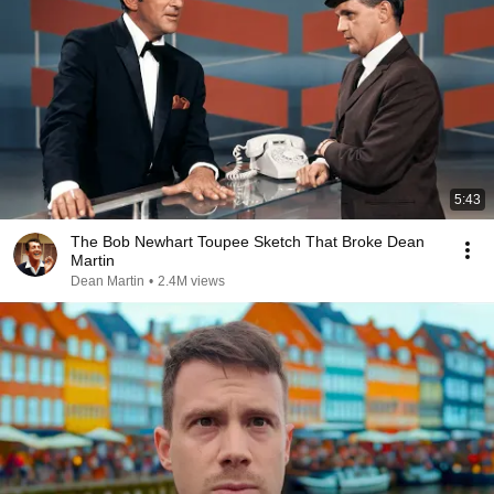
5:43
The Bob Newhart Toupee Sketch That Broke Dean
Martin
Dean Martin
•
2.4M views