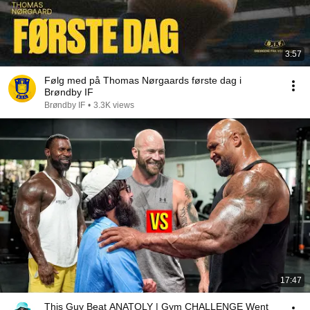
3:57
Følg med på Thomas Nørgaards første dag i
Brøndby IF
Brøndby IF
•
3.3K views
17:47
This Guy Beat ANATOLY | Gym CHALLENGE Went