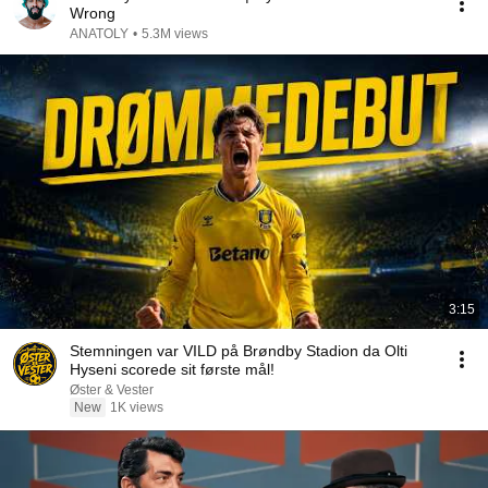
Wrong
ANATOLY
•
5.3M views
3:15
Stemningen var VILD på Brøndby Stadion da Olti
Hyseni scorede sit første mål!
Øster & Vester
New
1K views