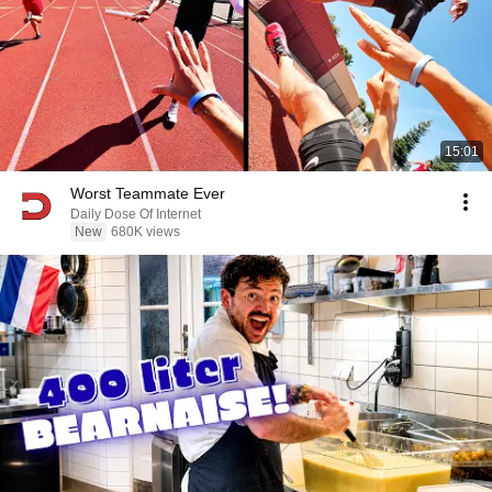
15:01
Worst Teammate Ever
Daily Dose Of Internet
New
680K views