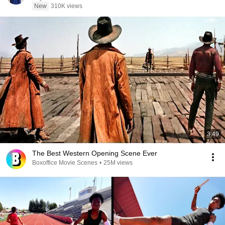
New
310K views
3:49
The Best Western Opening Scene Ever
Boxoffice Movie Scenes
•
25M views