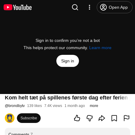
Open App
Sign in to confirm you’re not a bot
This helps protect our community.
Learn more
Sign in
Kom helt tæt på spillenes første dag efter ferien |
@
brondbytv
139 likes
7.4K views
1 month ago
more
Subscribe
Comments
7