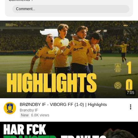
Comment...
7:05
BRØNDBY IF - VIBORG FF (1-0) | Highlights
Brøndby IF
New
6.8K views