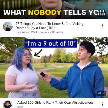
13:34
27 Things You Need To Know Before Visiting
Denmark (by a Local) 🇩🇰
Destination Well Known
•
99K views
28:06
I Asked 100 Girls to Rank Their Own Attractiveness
Sayko