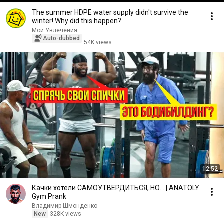
The summer HDPE water supply didn't survive the
winter! Why did this happen?
Мои Увлечения
Auto-dubbed
54K views
12:52
Качки хотели САМОУТВЕРДИТЬСЯ, НО... | ANATOLY
Gym Prank
Владимир Шмонденко
New
328K views