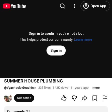
Open App
Sign in to confirm you’re not a bot
This helps protect our community.
Learn more
Sign in
SUMMER HOUSE PLUMBING
@
VyacheslavDruzhinin
335 likes
143K views
11 years ago
more
Subscribe
Comments
37