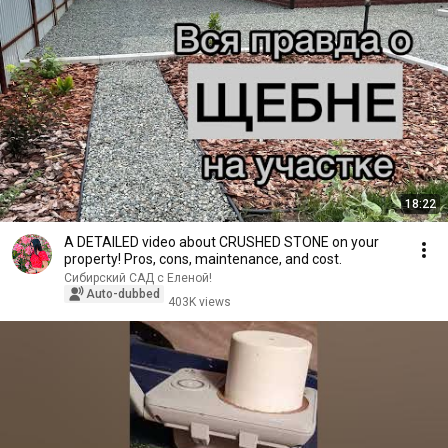
18:22
A DETAILED video about CRUSHED STONE on your
property! Pros, cons, maintenance, and cost.
Сибирский САД с Еленой!
Auto-dubbed
403K views