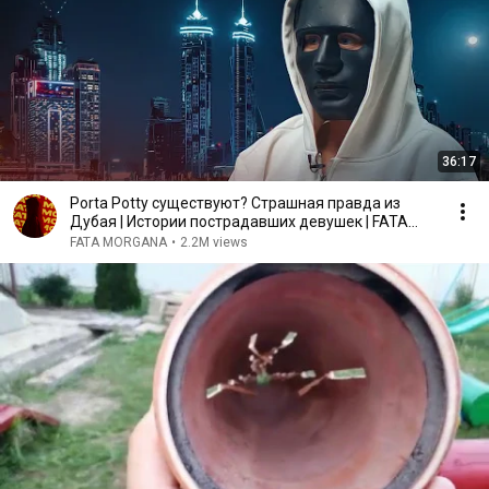
36:17
Porta Potty существуют? Страшная правда из
Дубая | Истории пострадавших девушек | FATA
MORGANA
FATA MORGANA
•
2.2M views