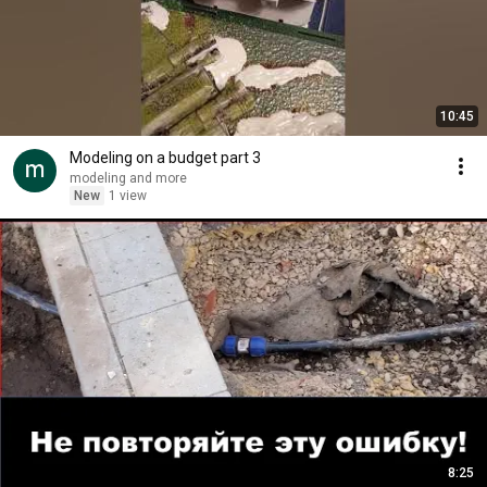
10:45
Modeling on a budget part 3
modeling and more
New
1 view
8:25