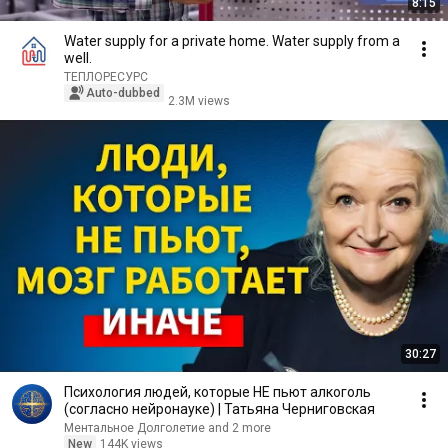
8:15
Water supply for a private home. Water supply from a
well.
ТЕПЛОРЕСУРС
Auto-dubbed
2.3M views
30:27
Психология людей, которые НЕ пьют алкоголь
(согласно нейронауке) | Татьяна Черниговская
Ментальное Долголетие and 2 more
New
144K views