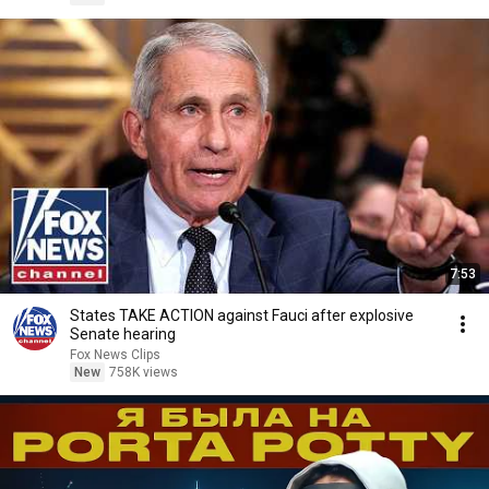
7:53
States TAKE ACTION against Fauci after explosive
Senate hearing
Fox News Clips
New
758K views