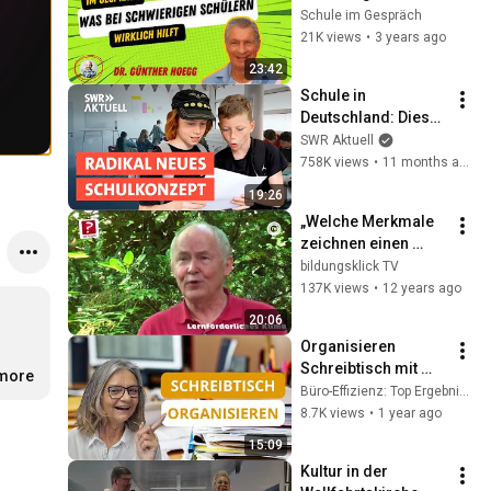
Schülern wirklich 
Schule im Gespräch
hilft | Schule im 
21K views
•
3 years ago
Gespräch #215
23:42
Schule in 
Deutschland: Dieses 
Gymnasium macht 
SWR Aktuell
alles anders | Doku
758K views
•
11 months ago
19:26
„Welche Merkmale 
zeichnen einen 
guten Unterricht 
bildungsklick TV
aus?"
137K views
•
12 years ago
20:06
Organisieren 
Schreibtisch mit 
.more
dem RICHTIGEN 
Büro-Effizienz: Top Ergebnisse ohne Überstunden
Büromaterial + 
8.7K views
•
1 year ago
EINMAL-Regel = 
15:09
Papier im Griff
Kultur in der 