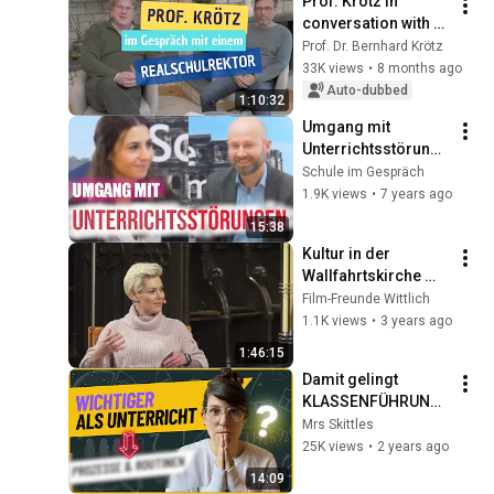
Prof. Krötz in 
conversation with a 
middle school 
Prof. Dr. Bernhard Krötz
principal
33K views
•
8 months ago
Auto-dubbed
1:10:32
Umgang mit 
Unterrichtsstörunge
n | Schule im 
Schule im Gespräch
Gespräch #24
1.9K views
•
7 years ago
15:38
Kultur in der 
Wallfahrtskirche 
Klausen: "Jetzt erst 
Film-Freunde Wittlich
recht" - Doc Caro im 
1.1K views
•
3 years ago
Gespräch mit Pater 
1:46:15
Seul.
Damit gelingt 
KLASSENFÜHRUNG 
in JEDER Klasse
Mrs Skittles
25K views
•
2 years ago
14:09