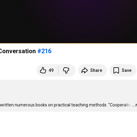
Conversation
#216
49
Share
Save
 written numerous books on practical teaching methods. "Cooperativ
…
..