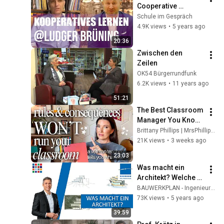
Cooperative 
Learning | School in 
Schule im Gespräch
Conversation #92
4.9K views
•
5 years ago
20:36
Zwischen den 
Zeilen
OK54 Bürgerrundfunk
6.2K views
•
11 years ago
51:21
The Best Classroom 
Manager You Know 
Doesn't Care About 
Brittany Phillips | MrsPhillipsN5th
Consequences
21K views
•
3 weeks ago
23:03
Was macht ein 
Architekt? Welche 
Aufgaben hat er?  -  
BAUWERKPLAN - Ingenieure, Architekten und mehr
Leistungsphasen 
73K views
•
5 years ago
der HOAI - 
39:59
bauwerkplan erklärt