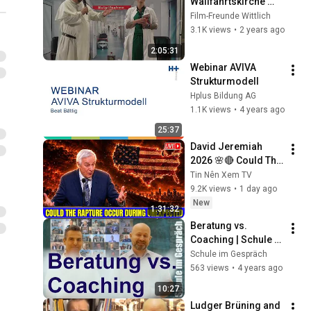
Wallfahrtskirche 
Klausen: "Bleibt das 
Film-Freunde Wittlich
Herz stehen" Doc 
3.1K views
•
2 years ago
Caro im Gespräch 
2:05:31
mit Pater Seul
Webinar AVIVA 
Strukturmodell
Hplus Bildung AG
1.1K views
•
4 years ago
25:37
David Jeremiah 
2026 🌸🔴 Could The 
Rapture Occur 
Tin Nên Xem TV
During Unexpected 
9.2K views
•
1 day ago
🌸🔴 David 
New
1:31:32
Jeremiah Full 
Beratung vs. 
Sermons 2026
Coaching | Schule 
im Gespräch #176
Schule im Gespräch
563 views
•
4 years ago
10:27
Ludger Brüning and 