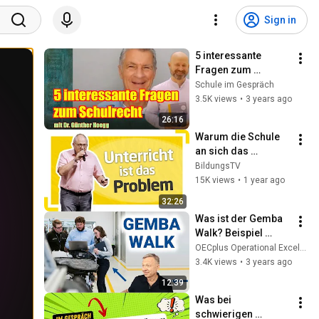
Sign in
5 interessante 
Fragen zum 
Schulrecht | Schule 
Schule im Gespräch
im Gespräch #185
3.5K views
•
3 years ago
26:16
Warum die Schule 
an sich das 
Problem ist
BildungsTV
15K views
•
1 year ago
32:26
Was ist der Gemba 
Walk? Beispiel 
Gemba Walk 
OECplus Operational Excellence & QM
Umsetzung? Lean 
3.4K views
•
3 years ago
Management und 
12:39
Lean Manufacturing 
Was bei 
Kurs
schwierigen 