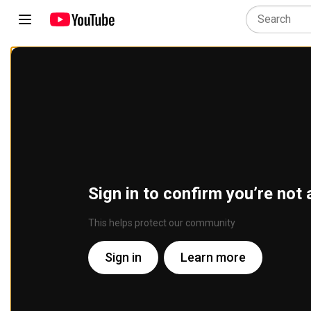
Sign in to confirm you’re not 
This helps protect our community
Sign in
Learn more