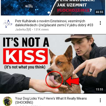
46:55
Petr Kulhánek o novém Einsteinovi, vesmírných
dalekohledech i (ne)placaté zemi | V jádru dobrý #03
Jaderka [fjfi]
•
131K views
15:55
Your Dog Licks You? Here's What It Really Means
(SHOCKING)