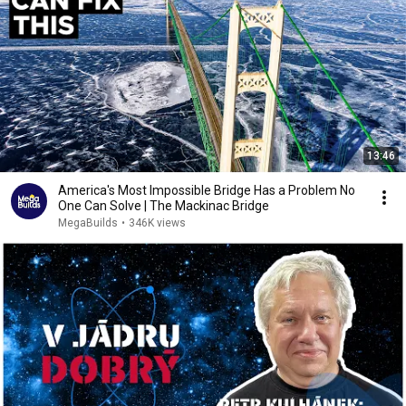
13:46
America's Most Impossible Bridge Has a Problem No
One Can Solve | The Mackinac Bridge
MegaBuilds
•
346K views