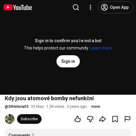
Open App
Sign in to confirm you’re not a bot
This helps protect our community.
Learn more
Sign in
Kdy jsou atomové bomby nefunkční
@
30Helena03
93 likes
1.5K views
3 years ago
more
Subscribe
Comments
3