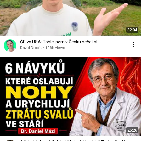
32:04
ČR vs USA: Tohle jsem v Česku nečekal
David Drobík
•
128K views
25:26