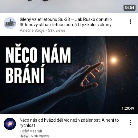
34:54
Šílený vzlet letounu Su-33 — Jak Rusko donutilo
30tunový stíhací letoun porušit fyzikální zákony
Válečné Stroje
•
53K views
1:20:49
Něco nás od hvězd dělí víc než vzdálenost. A není to
rychlost
Tichý Vesmír
New
6.9K views