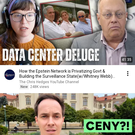
41:35
How the Epstein Network is Privatizing Govt &
Building the Surveillance State(w/Whitney Webb)
|TCHR
The Chris Hedges YouTube Channel
New
248K views