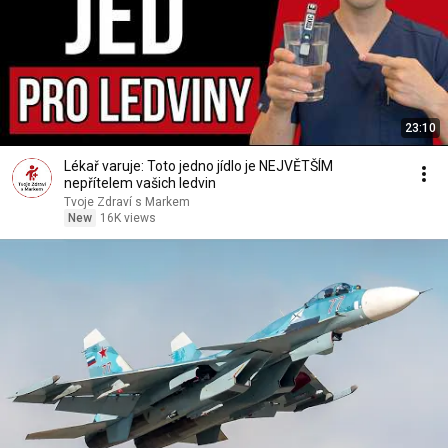
23:10
Lékař varuje: Toto jedno jídlo je NEJVĚTŠÍM
nepřítelem vašich ledvin
Tvoje Zdraví s Markem
New
16K views