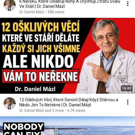
6 Návyků, Které Oslabují Nohy A Urychlují Ztrátu Svalů
Ve Stáří | Dr. Daniel Mázl
Dr. Daniel Mázl
•
58K views
16:43
12 Ošklivých Věcí, Které Senioři Dělají Když Stárnou a
Nikdo Jim To Neřekne | Dr. Daniel Mázl
Dr. Daniel Mázl and 3 more
•
6.7K views