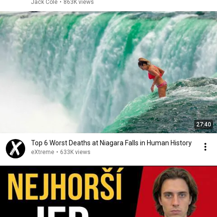
Jack Cole
•
863K views
27:40
Top 6 Worst Deaths at Niagara Falls in Human History
eXtreme
•
633K views