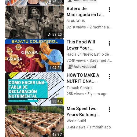
Auto-dubbed
24:03
INFORMATION]
Bolero de 
Madrugada en La 
Habana – 
SI ANGGUN
Melodías para el 
821K views
•
2 months ago
Alma
53:20
This Food Will 
Lower Your 
Cholesterol: 
Hacia un Nuevo Estilo de Vida
Prevent a Heart 
724K views
•
Streamed 7 months ago
Attack 🫀
Auto-dubbed
1:04:31
HOW TO MAKE A 
NUTRITIONAL 
DECLARATION 
Tenoch Castro
TABLE ON FOOD 
25K views
•
5 years ago
LABELS - 2021 
38:42
(NOM-051)
Man Spent Two 
Years Building 
HUGE Wooden 
World Build
House for his 
3.4M views
•
1 month ago
Family | Start to 
43:37