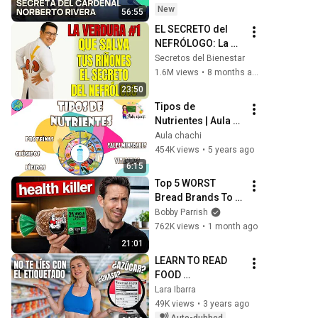
(01/08/2026)
New
56:55
EL SECRETO del 
NEFRÓLOGO: La 
VERDURA #1 que 
Secretos del Bienestar
“LIMPIA” tu 
1.6M views
•
8 months ago
CREATININA y 
23:50
SALVA tus 
Tipos de 
RIÑONES
Nutrientes | Aula 
chachi - Vídeos 
Aula chachi
educativos para 
454K views
•
5 years ago
niños
6:15
Top 5 WORST 
Bread Brands To 
Avoid
Bobby Parrish
762K views
•
1 month ago
21:01
LEARN TO READ 
FOOD 
INGREDIENTS 
Lara Ibarra
[Complete Guide to 
49K views
•
3 years ago
NUTRITIONAL 