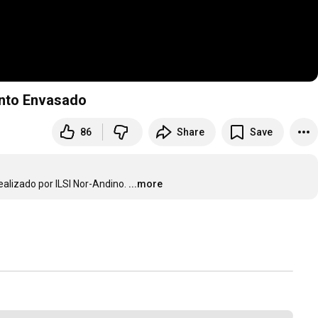
ento Envasado
86
Share
Save
ealizado por ILSI Nor-Andino.
...more