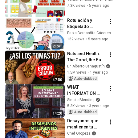
7.3K views
•
5 years ago
4:17
Rotulación y 
Etiquetado 
nutricional
Paola Bernardita Cáceres
152 views
•
5 years ago
21:41
Nuts and Health: 
The Good, the Bad, 
and What No One 
Dr. Alberto Sanagustín
Tells You
1.5M views
•
1 year ago
Auto-dubbed
47:50
WHAT 
INFORMATION 
SHOULD BE ON THE 
Simple Blending
LABEL? | Learn to 
5.3K views
•
3 years ago
read food labels.
Auto-dubbed
14:20
Desayunos que 
mantienen tu 
metabolismo 
Chef Oropeza