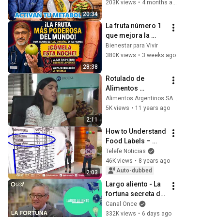
acelerado horas 
203K views
•
4 months ago
después
20:34
La fruta número 1 
que mejora la 
circulación en las 
Bienestar para Vivir
piernas y recupera 
380K views
•
3 weeks ago
la fuerza después 
28:38
de los 60
Rotulado de 
Alimentos 
Envasados
Alimentos Argentinos SAGyP
5K views
•
11 years ago
2:11
How to Understand 
Food Labels – 
Buen Telefe
Telefe Noticias
46K views
•
8 years ago
Auto-dubbed
2:03
Largo aliento - La 
fortuna secreta del 
Cardenal Norberto 
Canal Once
Rivera 
332K views
•
6 days ago