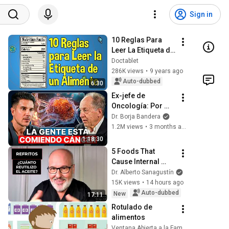
Sign in
10 Reglas Para 
Leer La Etiqueta de 
un Alimento
Doctablet
286K views
•
9 years ago
Auto-dubbed
6:30
Ex-jefe de 
Oncología: Por 
Qué España Tiene 
Dr. Borja Bandera
Tantos Casos de 
1.2M views
•
3 months ago
Cáncer (la 
1:18:30
respuesta, en tu 
5 Foods That 
plato)
Cause Internal 
Inflammation (And 
Dr. Alberto Sanagustín
What to Eat 
15K views
•
14 hours ago
Instead)
Auto-dubbed
New
17:11
Rotulado de 
alimentos
Ventana Abierta a la Familia Extremadura RISCAR