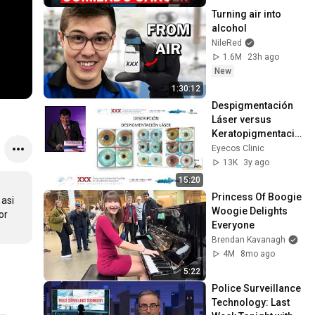
plato)
Turning air into 
alcohol
NileRed
1.6M
23h ago
New
1:30:12
Despigmentación 
Láser versus 
Keratopigmentació
n - Dr Grimaldos 
Eyecos Clinic
2023 - Eyecos
13K
3y ago
15:20
Princess Of Boogie 
asi 
Woogie Delights 
r 
Everyone
Brendan Kavanagh
4M
8mo ago
5:22
Police Surveillance 
Technology: Last 