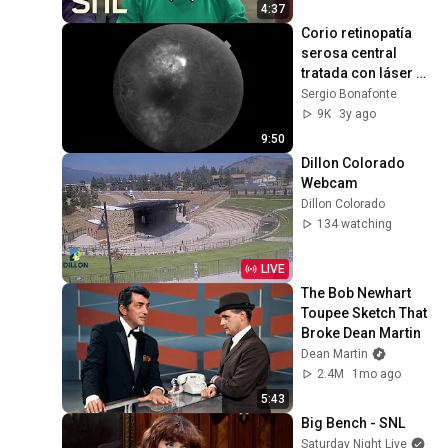
4:37
Corio retinopatía 
serosa central 
tratada con láser 
de argón
Sergio Bonafonte
9K
3y ago
9:50
Dillon Colorado 
Webcam
Dillon Colorado
134 watching
LIVE
The Bob Newhart 
Toupee Sketch That 
Broke Dean Martin
Dean Martin
2.4M
1mo ago
5:43
Big Bench - SNL
Saturday Night Live