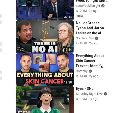
Week Tonight with 
John Oliver (HBO)
LastWeekTonight
2.1M
3d ago
New
30:34
Neil deGrasse 
Tyson And Jaron 
Lanier on the AI 
Illusion
StarTalk Plus
842K
2w ago
9:24
Everything About 
Skin Cancer: 
Prevent, Identify, 
Biopsy, and 
Doctorly
Treatment | 
614K
2y ago
Dermatologist 
18:58
Explains
Eyes - SNL
Saturday Night Live
1.9M
3y ago