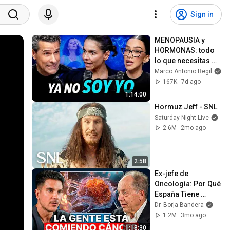
Sign in
MENOPAUSIA y 
HORMONAS: todo 
lo que necesitas 
saber - Dra. Gladys, 
Marco Antonio Regil
Dra Perla y Marco 
167K
7d ago
Antonio Regil
1:14:00
Hormuz Jeff - SNL
Saturday Night Live
2.6M
2mo ago
2:58
Ex-jefe de 
Oncología: Por Qué 
España Tiene 
Tantos Casos de 
Dr. Borja Bandera
Cáncer (la 
1.2M
3mo ago
respuesta, en tu 
1:18:30