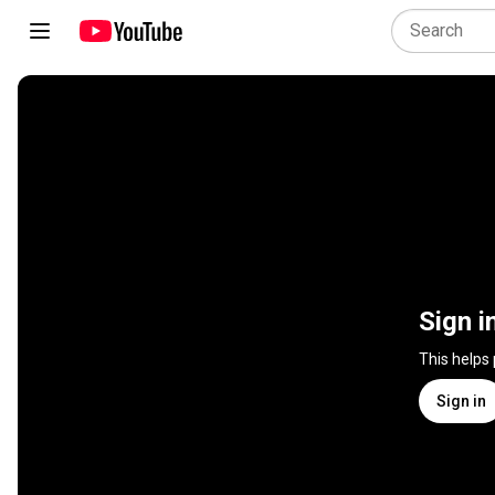
Sign i
This helps
Sign in