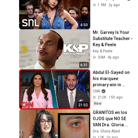
1.9M
2y ago
4:50
Mr. Garvey Is Your 
Substitute Teacher - 
Key & Peele
Key & Peele
33M
4y ago
6:31
Abdul El-Sayed on 
his marquee 
primary win in 
Michigan
CNN
212K
15h ago
New
21:02
GRANITOS en los 
OJOS que NO SE 
VAN Dra. Gloria 
Abad Dermatóloga
Dra. Gloria Abad
12K
2y ago