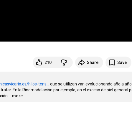
210
Share
Save
inicasvicario.es/hilos-tens...
 que se utilizan van evolucionando año a año 
ratar. En la Rinomodelación por ejemplo, en el exceso de piel general po
ación
...more