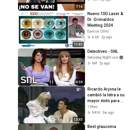
7:14
Nuevo 10G Laser & 
Dr. Grimaldos 
Meeting 2024
Eyecos Clinic
6.6K
2y ago
11:41
Detectives - SNL
Saturday Night Live
6M
2y ago
4:59
Ricardo Arjona le 
cambió la letra a su 
mayor éxito para 
cantarle en vivo a la 
13Rec
Cuatro
941K
3w ago
13:45
Best glaucoma 