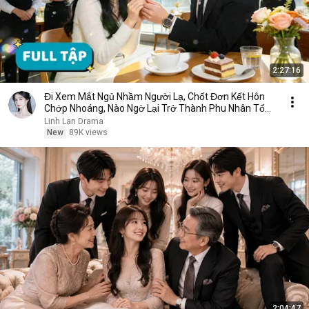
2:27:16
Đi Xem Mắt Ngủ Nhầm Người Lạ, Chốt Đơn Kết Hôn
Chớp Nhoáng, Nào Ngờ Lại Trở Thành Phu Nhân Tổng
Tài
Linh Lan Drama
New
89K views
2:04:47