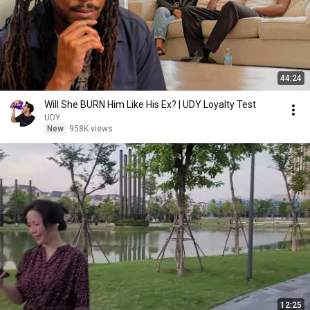
44:24
Will She BURN Him Like His Ex? | UDY Loyalty Test
UDY
New
958K views
12:25