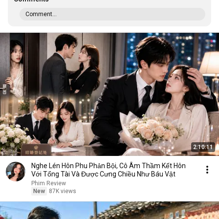
Comment...
2:10:11
Nghe Lén Hôn Phu Phản Bội, Cô Âm Thầm Kết Hôn
Với Tổng Tài Và Được Cưng Chiều Như Báu Vật
Phim Review
New
87K views