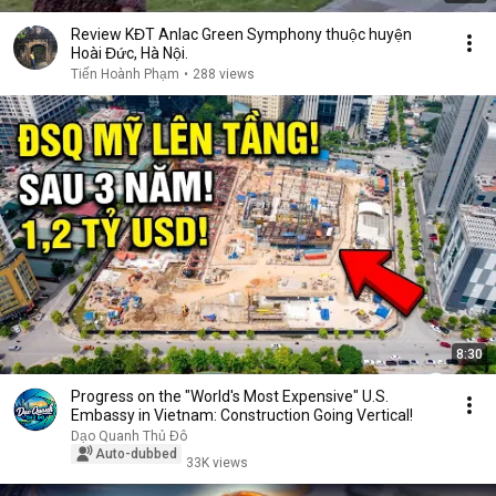
Review KĐT Anlac Green Symphony thuộc huyện
Hoài Đức, Hà Nội.
Tiến Hoành Phạm
•
288 views
8:30
Progress on the "World's Most Expensive" U.S.
Embassy in Vietnam: Construction Going Vertical!
Dạo Quanh Thủ Đô
Auto-dubbed
33K views