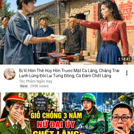
2:14:41
Bị Vị Hôn Thê Hủy Hôn Trước Mặt Cả Làng, Chàng Trai
Lạnh Lùng Đòi Lại Từng Đồng, Cả Đám Chết Lặng
Tác Phẩm Ngắn Hay
New
299K views