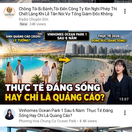
Chồng Tôi Bị Bệnh,Tôi Đến Công Ty Xin Nghỉ Phép Thì
Chết Lặng Khi Lễ Tân Nói:Vợ Tổng Giám Đốc Không
Radio Chuyện Đời
New
34K views
15:07
Vinhomes Ocean Park 1 Sau 6 Năm: Thực Tế Đáng
Sống Hay Chỉ Là Quảng Cáo?
Phương Hoa Chung Cư Ocean Park
•
8.4K views