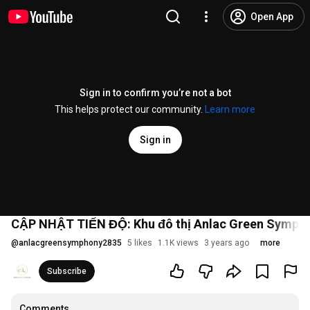
Open App
Sign in to confirm you’re not a bot
This helps protect our community.
Learn more
Sign in
CẬP NHẬT TIẾN ĐỘ: Khu đô thị Anlac Green Symphon
@
anlacgreensymphony2835
5 likes
1.1K views
3 years ago
more
Subscribe
Comments