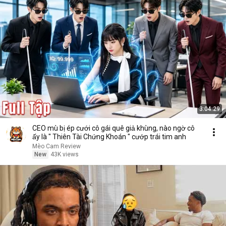
3:04:29
CEO mù bị ép cưới cô gái quê giả khùng, nào ngờ cô
ấy là " Thiên Tài Chứng Khoán " cướp trái tim anh
Mèo Cam Review
New
43K views