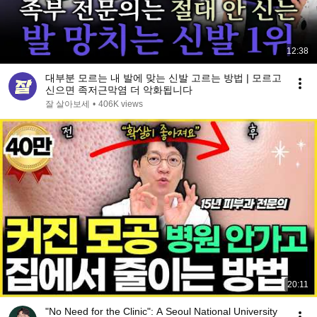
12:38
대부분 모르는 내 발에 맞는 신발 고르는 방법 | 모르고
신으면 족저근막염 더 악화됩니다
잘 살아보세
•
406K views
20:11
"No Need for the Clinic": A Seoul National University