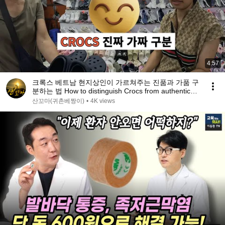
4:57
크록스 베트남 현지상인이 가르쳐주는 진품과 가품 구
분하는 법 How to distinguish Crocs from authentic
ones
산꼬마(귀촌베짱이)
•
4K views