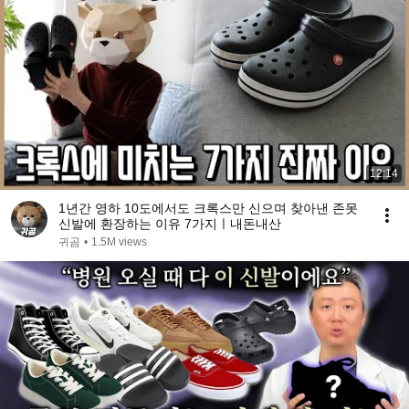
12:14
1년간 영하 10도에서도 크록스만 신으며 찾아낸 존못
신발에 환장하는 이유 7가지ㅣ내돈내산
귀곰
•
1.5M views