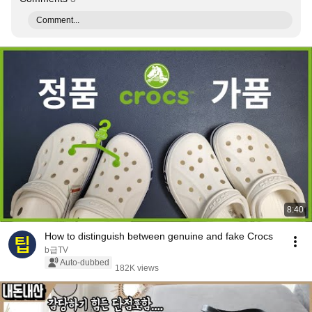
Comment...
8:40
How to distinguish between genuine and fake Crocs
b급TV
Auto-dubbed
182K views