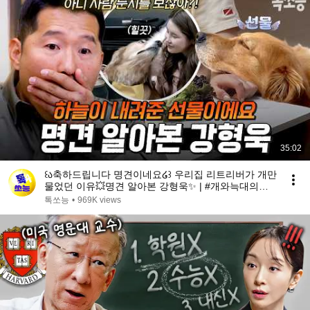
35:02
꒰ა축하드립니다 명견이네요໒꒱ 우리집 리트리버가 개만
물었던 이유💥명견 알아본 강형욱✨ | #개와늑대의시
간2 6회
톡쏘능
•
969K views