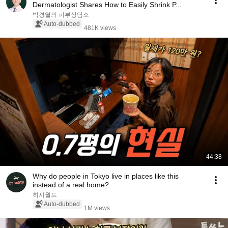
Dermatologist Shares How to Easily Shrink P...
박경열의 피부상담소
Auto-dubbed
481K views
44:38
Why do people in Tokyo live in places like this
instead of a real home?
히시월드
Auto-dubbed
1M views