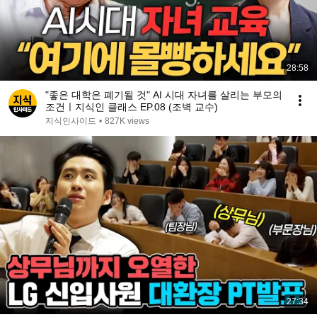
28:58
"좋은 대학은 폐기될 것" AI 시대 자녀를 살리는 부모의
조건ㅣ지식인 클래스 EP.08 (조벽 교수)
지식인사이드
•
827K views
27:34