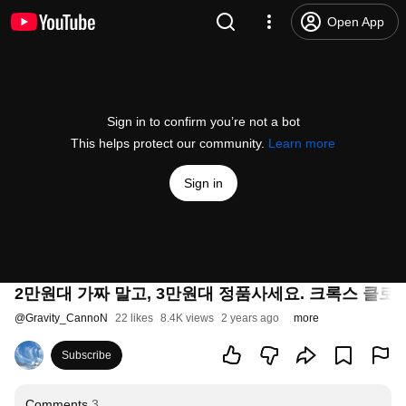
Open App
Sign in to confirm you’re not a bot
This helps protect our community.
Learn more
Sign in
2만원대 가짜 말고, 3만원대 정품사세요. 크록스 클로
@
Gravity_CannoN
22 likes
8.4K views
2 years ago
more
Subscribe
Comments
3