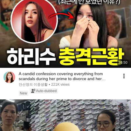
26:50
A candid confession covering everything from
scandals during her prime to divorce and her
experie...
안선영의 이중생활
•
221K views
Auto-dubbed
New