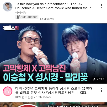
"Is this how you do a presentation?" The LG
Household & Health Care rookie who turned the PT
sess...
미미미누
Auto-dubbed
4.6M views
27:17
데뷔 40주년 고막황제 등장에 성시경 소오름 🥰 역대
급 발라드 듀엣 성사 #성시경의고막남친 ㅣ KBS
260710 방송
KBS 한국방송
•
1.2M views