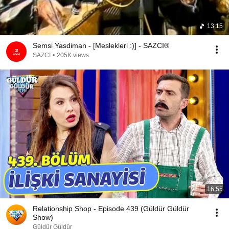
13:15
Semsi Yasdiman - [Meslekleri :)] - SAZCI®
SAZCI
•
205K views
16:55
Relationship Shop - Episode 439 (Güldür Güldür
Show)
Güldür Güldür