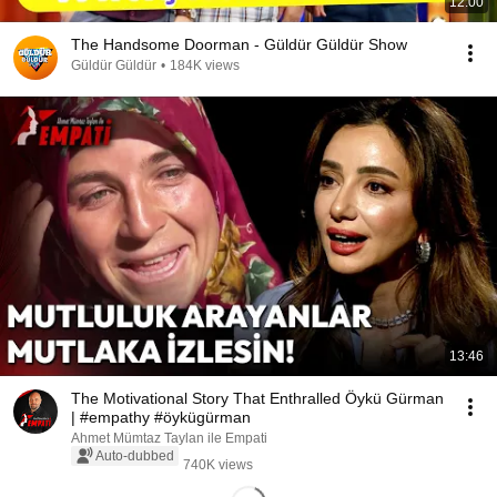
12:00
The Handsome Doorman - Güldür Güldür Show
Güldür Güldür
•
184K views
13:46
The Motivational Story That Enthralled Öykü Gürman
| #empathy #öykügürman
Ahmet Mümtaz Taylan ile Empati
Auto-dubbed
740K views