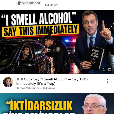
Auto-dubbed
1.1M views
14:22
🚨 If Cops Say "I Smell Alcohol" — Say THIS
Immediately (It's a Trap)
James Whitmore
•
1M views