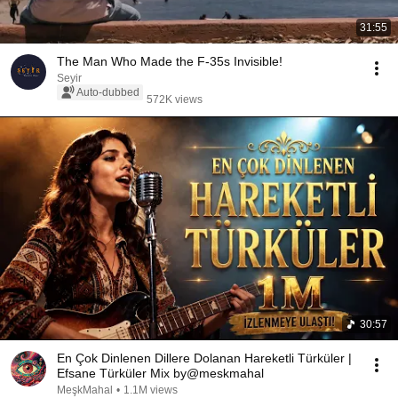
31:55
The Man Who Made the F-35s Invisible!
Seyir
Auto-dubbed
572K views
30:57
En Çok Dinlenen Dillere Dolanan Hareketli Türküler |
Efsane Türküler Mix by@meskmahal
MeşkMahal
•
1.1M views