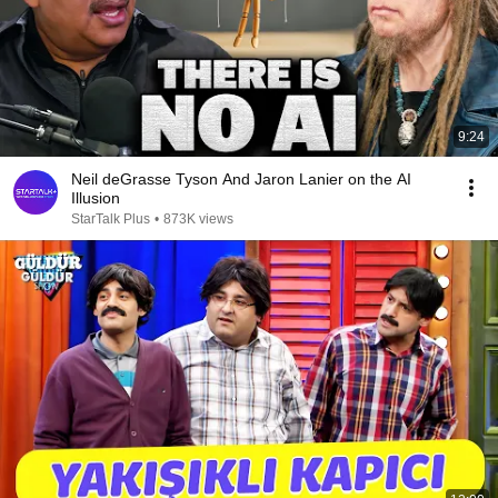
9:24
Neil deGrasse Tyson And Jaron Lanier on the AI
Illusion
StarTalk Plus
•
873K views