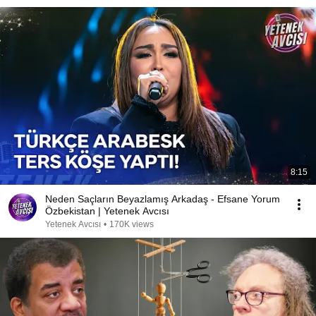
8:15
Neden Saçların Beyazlamış Arkadaş - Efsane Yorum
Özbekistan | Yetenek Avcısı
Yetenek Avcısı
•
170K views