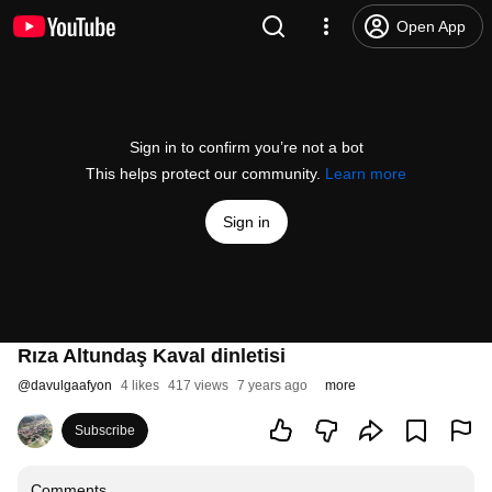
Open App
Sign in to confirm you’re not a bot
This helps protect our community.
Learn more
Sign in
Rıza Altundaş Kaval dinletisi
@
davulgaafyon
4 likes
417 views
7 years ago
more
Subscribe
Comments