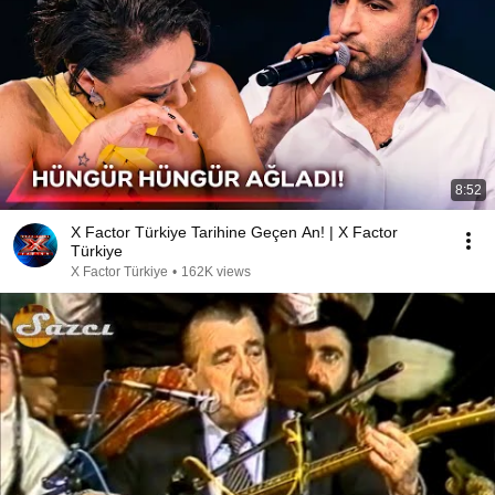
8:52
X Factor Türkiye Tarihine Geçen An! | X Factor
Türkiye
X Factor Türkiye
•
162K views