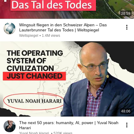
28:59
Wingsuit fliegen in den Schweizer Alpen – Das
Lauterbrunner Tal des Todes | Weltspiegel
Weltspiegel
•
1.4M views
48:06
The next 50 years: humanity, AI, power | Yuval Noah
Harari
Yuval Noah Harari
•
520K views