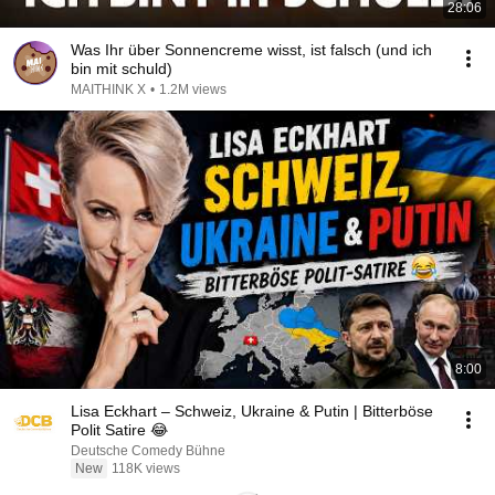
28:06
Was Ihr über Sonnencreme wisst, ist falsch (und ich
bin mit schuld)
MAITHINK X
•
1.2M views
8:00
Lisa Eckhart – Schweiz, Ukraine & Putin | Bitterböse
Polit Satire 😂
Deutsche Comedy Bühne
New
118K views