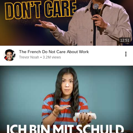
12:51
The French Do Not Care About Work
Trevor Noah
•
3.2M views