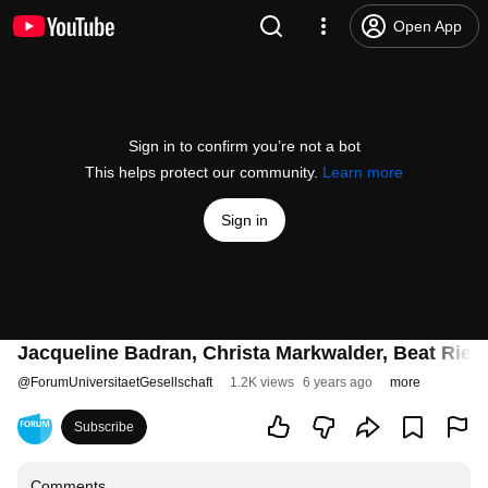
Open App
Sign in to confirm you’re not a bot
This helps protect our community.
Learn more
Sign in
Jacqueline Badran, Christa Markwalder, Beat Rie
@
ForumUniversitaetGesellschaft
1.2K views
6 years ago
more
Subscribe
Comments