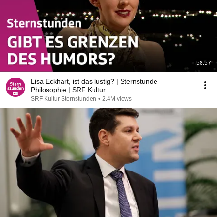
58:57
Lisa Eckhart, ist das lustig? | Sternstunde
Philosophie | SRF Kultur
SRF Kultur Sternstunden
•
2.4M views