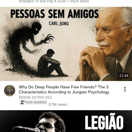
Roastara TV and Pop X GOAT
•
682K views
21:44
Why Do Deep People Have Few Friends? The 5
Characteristics According to Jungian Psychology
PENSE OUTRA VEZ
Auto-dubbed
879K views