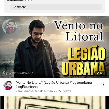
Comment...
6:05
"Vento No Litoral" (Legião Urbana) #legiaourbana
#legiãourbana
Para Sempre Renato Russo
•
915K views