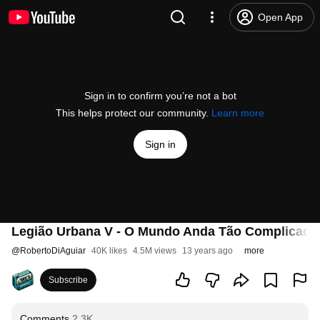
Open App
Sign in to confirm you’re not a bot
This helps protect our community.
Learn more
Sign in
Legião Urbana V - O Mundo Anda Tão Complicado 
@
RobertoDiAguiar
40K likes
4.5M views
13 years ago
more
Subscribe
Comments
2.3K