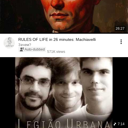
26:27
RULES OF LIFE in 26 minutes: Machiavelli
Зачем?
Auto-dubbed
571K views
7:14