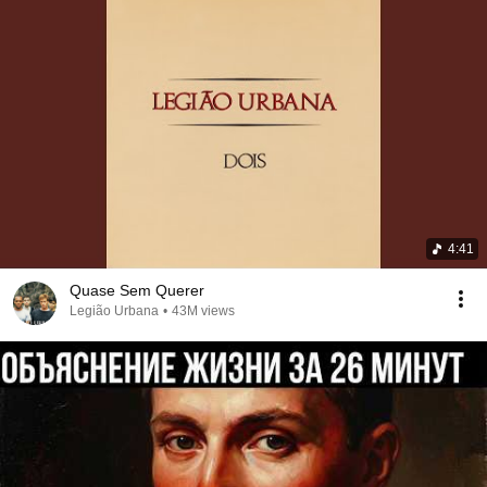
4:41
Quase Sem Querer
Legião Urbana
•
43M views