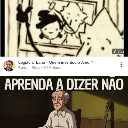
3:09
Legião Urbana - Quem inventou o Amor? -
Robson Risso
•
6.6M views