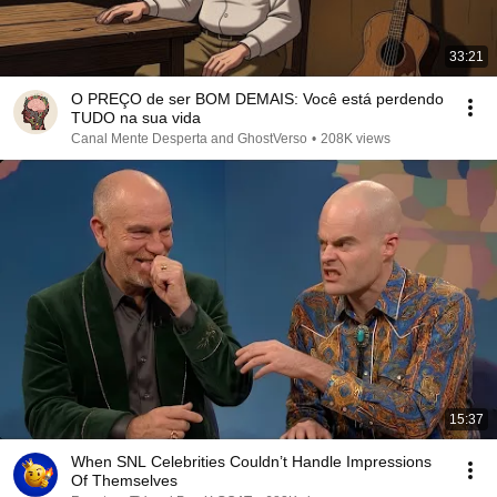
33:21
O PREÇO de ser BOM DEMAIS: Você está perdendo
TUDO na sua vida
Canal Mente Desperta and GhostVerso
•
208K views
15:37
When SNL Celebrities Couldn’t Handle Impressions
Of Themselves