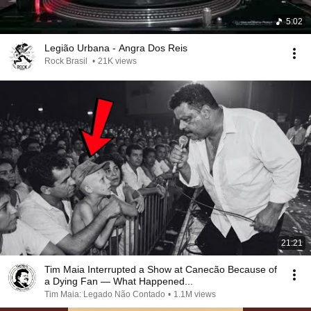
5:02
Legião Urbana - Angra Dos Reis
Rock Brasil
•
21K views
21:21
Tim Maia Interrupted a Show at Canecão Because of
a Dying Fan — What Happened...
Tim Maia: Legado Não Contado
•
1.1M views