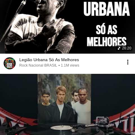
26:20
Legião Urbana Só As Melhores
Rock Nacional BRASIL
•
1.1M views