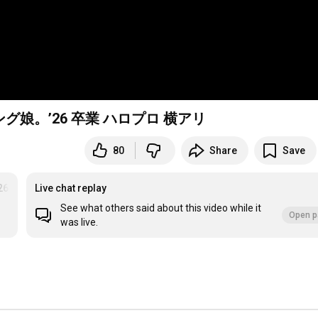
娘。’26 卒業 ハロプロ 横アリ
80
Share
Save
6
#helloproject
Live chat replay
See what others said about this video while it
Open p
was live.