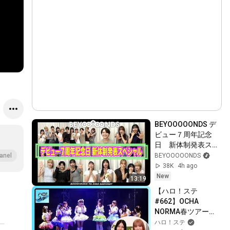
BEYOOOOONDS デ
ビュー７周年記念
日　新体制発表スペ
シャル
BEYOOOOONDS
anel
38K
4h ago
New
13:19
【ハロ！ステ
#662】OCHA 
NORMA春ツアー
「素肌は熱帯夜」
ハロ！ステ