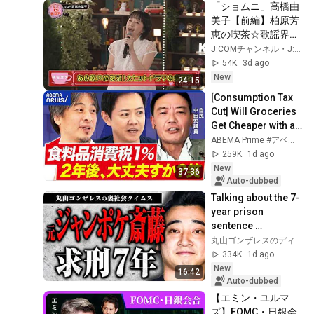
「ショムニ」高橋由
美子【前編】柏原芳
恵の喫茶☆歌謡界
♯173▼「南くんの恋
J:COMチャンネル・J:テレ
人」主題歌「友達で
54K
3d ago
いいから」 ＆ 「つ
New
24:15
ぐない／テレサ・テ
[Consumption Tax 
ン」
Cut] Will Groceries 
Get Cheaper with an 
8% to 1% Tax Rate? 
ABEMA Prime #アベプラ【公式】
Can It Really Go 
259K
1d ago
Back...
New
37:36
Auto-dubbed
Talking about the 7-
year prison 
sentence 
demanded for 
丸山ゴンザレスのディープな世界
former Jungle 
334K
1d ago
Pocket member 
New
16:42
Saito [Undergro...
Auto-dubbed
【エミン・ユルマ
ズ】FOMC・日銀会