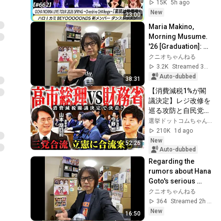
LIVE 
15K
5h ago
BEYOOOOONDS新
New
23:00
メンバーダンスレッ
Maria Makino, 
スン MC 村田結生＆
Morning Musume. 
江口紗耶
'26 [Graduation]: 
Counterarguments 
クニオちゃんねる
to Public Opinion 
3.2K
Streamed 3mo ago
[Emergency Fea...
Auto-dubbed
38:31
【消費減税1%が閣
議決定】レジ改修を
巡る攻防と自民党内
の激しい葛藤／中
選挙ドットコムちゃんねる
道・立憲・公明の3
210K
1d ago
党合流構想に浮上し
New
52:26
た「第4の選択肢」
Auto-dubbed
とは？【今野忍×山
Regarding the 
本期日前】｜選挙ド
rumors about Hana 
ットコム
Goto's serious 
condition - 
クニオちゃんねる
Angerme Hello! 
364
Streamed 2h ago
Project Hello! 
New
16:50
Concert ...