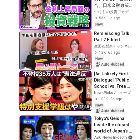
合、日米金融政策の
行方は?ドル円170円
中村 仁の投資アカデミー / ブルーモ証券
の条件と金利上昇局
56K
1d ago
面の投資戦略
New
31:03
Reminiscing Talk 
Part 2 Edited
生田衣梨奈チャンネル
12K
6d ago
New
Auto-dubbed
18:04
[An Unlikely First 
Dialogue] "Public 
School vs. Free 
School": Opposing 
NewsPicks /ニューズピックス
Reformers Clash / 
100K
3d ago
Strategi...
New
21:18
Auto-dubbed
Tokyo's Geisha: 
Inside the closed 
world of Japan’s 
Enigmatic Icons | 
ABC News In-depth