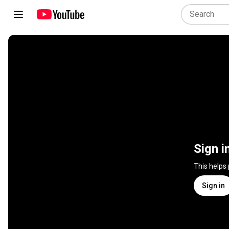
Sign i
This helps
Sign in