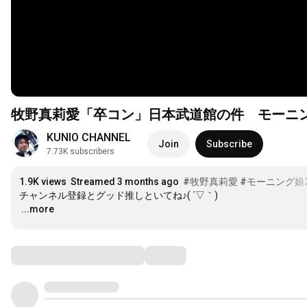
牧野真莉愛「卒コン」日本武道館の件 モーニング
KUNIO CHANNEL
Join
Subscribe
7.73K subscribers
1.9K views
Streamed 3 months ago
#牧野真莉愛
#モーニング娘2
…
...more
Comments