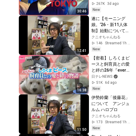
Foreign 
267K
3d ago
Correspondent
New
30:46
遂に【モーニング
娘。’26・新11人体
制】始動について　
野中美希 岡村ほまれ 
クニオちゃんねる
ブルー山﨑愛生 初陣 
146
Streamed 1h ago
安田美結 鈴木もあ 
New
12:41
石川華望 ハロプロ 
【密着】しろくまピ
ハロ！コン2026
ースと飼育員との愛
と絆の26年『every.
特集』
日テレNEWS
51K
6d ago
New
16:38
伊勢鈴蘭「後藤花」
について　アンジュ
ルム ハロプロ
クニオちゃんねる
173
Streamed 1h ago
New
11:50