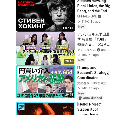
Stephen Hawking: 
Black Holes, the Big 
Bang, and the End 
of the Universe / 
МИНАЕВ LIVE
Idol Stories / 
510K
1d ago
MINAEV
New
1:07:13
アンジュルム平山遊
季 写真集 「YUKI」
鑑賞会 with つばきフ
ァクトリー谷本安
アンジュルム
and 2 more
美・OCHA NORMA
30K
5d ago
北原もも
New
28:16
[Trump and 
Bessent's Strategy] 
Coordinated 
Intervention 
文藝春秋PLUS 公式チャンネル
Leading to a 
34K
1d ago
Stronger Yen | Can 
New
29:46
the Weak ...
Auto-dubbed
[Hello! Project 
Station #661] 
Juice=Juice 