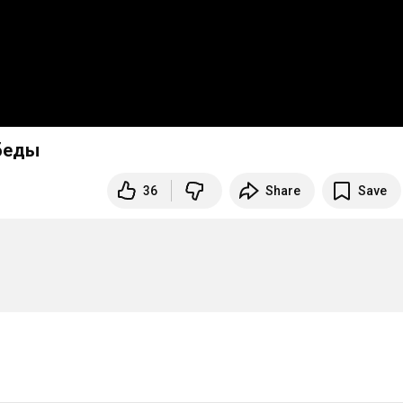
нь Победы
36
Share
Save