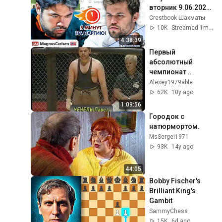
вторник 9.06.2026 
⏰ 18.00 🎤 Шипов, 
Crestbook Шахматы
Филимонов ♕ 
10K
Streamed 1mo ago
Шахматы
4:38:39
Первый 
абсолютный 
чемпионат 
Евразии по 
Alexey1979able
боевым 
62K
10y ago
искусствам. 
1:09:56
Россия, Москва, 1 
Городок с 
июля 1995г.
натюрмортом.
MsSergei1971
93K
14y ago
44:05
Bobby Fischer's 
Brilliant King's 
Gambit
SammyChess
15K
6d ago