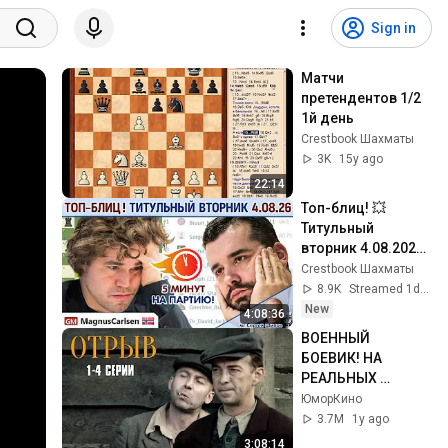
Sign in
Матчи 
претендентов 1/2  
1й день
Crestbook Шахматы
3K
15y ago
22:14
Топ-блиц! 💥 
Титульный 
вторник 4.08.2026 
⏰ 18.00 🎤 Шипов, 
Crestbook Шахматы
Филимонов ♕ 
8.9K
Streamed 1d ago
Шахматы
New
4:08:36
ВОЕННЫЙ 
БОЕВИК! НА 
РЕАЛЬНЫХ 
СОБЫТИЯХ! Отрыв 
ЮморКино
| 1-4 Серии
3.7M
1y ago
3:08:14