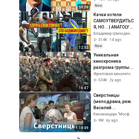
New
59:09
Качки хотели 
САМОУТВЕРДИТЬС
Я, НО... | ANATOLY 
Gym Prank
Владимир Шмонденко
314K
1d ago
New
12:52
Уникальная 
кинохроника 
разгрома группы 
армий "Центр" 
Фронтовая кинолетопись
(1944) Операция 
534K
2y ago
"Багратион"
16:47
Сверстницы 
(мелодрама, реж. 
Василий 
Ордынский, 1959 
Киноконцерн "Мосфильм"
г.)
9M
6y ago
1:18:49