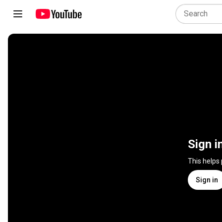
Sign i
This helps
Sign in