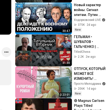
Новый характер 
войны. Сигнал 
элитам. Путин 
ведет страну к 
Ходорковский LIVE
военному 
375K
2d ago
положению | 
New
30:47
Пастухов, 
ГЕЛЬМАН • 
Еловский
ШУВАЛОВ • 
ГАЛЬЧЕНКО | 
Титульный 
TitledChess
вторник | 
2.2K
2w ago
21.07.2026
31:30
ОТПУСК, КОТОРЫЙ 
МОЖЕТ ВСЁ 
ИЗМЕНИТЬ! 
Курортный роман. 
Просто Мелодрама
Все серии
206K
1d ago
New
3:23:01
🔴 Magnus Carlsen 
Plays Titled 