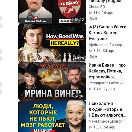
Tuesday | August 4, 
2026
Chess GG
11K
1d ago
New
1:31:12
🔥(3) Games Where 
Karpov Scared 
Everyone
Ajedrez con Concepto ENG
8.1K
3d ago
New
40:26
Ирина Винер – про 
Кабаеву, Путина, 
страх войны, 
политику в спорте, 
Респиратор Бабушкина
Россию, 
1.4M
1y ago
гимнасток и 
54:04
деньги
Психология 
людей, которые 
НЕ пьют алкоголь 
(согласно 
Ментальное Долголетие and 2 more
нейронауке) | 
138K
5d ago