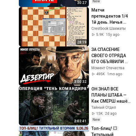
Татьяна 
New
30:27
Черниговская
Матчи 
претендентов 1/4  
1й день. Ничья 
ничьей рознь
Crestbook Шахматы
5.9K
15y ago
28:19
ЗА СПАСЕНИЕ 
СВОЕГО ОТРЯДА 
ЕГО ОБЪЯВИЛИ 
ПРЕДАТЕЛЕМ И 
Момент Отечества
ВРАГОМ НАРОДА! 
495K
1mo ago
ВОЕННЫЙ ФИЛЬМ! 
3:00:32
Дезертир
ОН ЗНАЛ ВСЕ 
ПЛАНЫ ШТАБА — 
Как СМЕРШ нашёл 
предателя среди 
Тайный Отдел
командиров
15K
2d ago
New
2:03:41
Топ-блиц! 💥 
Титульный 