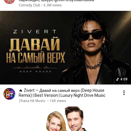
Comedy Club
•
6.3M views
4:09
🔥 Zivert — Давай на самый верх (Deep House
Remix) | Best Version | Luxury Night Drive Music
Zhana Hit Music
•
16K views