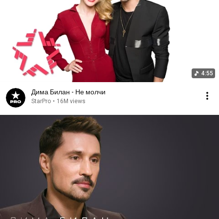
4:55
Дима Билан - Не молчи
StarPro
•
16M views