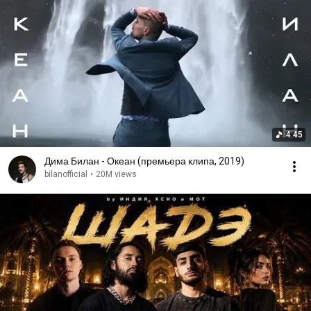
4:45
Дима Билан - Океан (премьера клипа, 2019)
bilanofficial
•
20M views