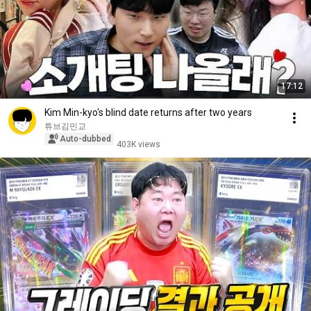
17:12
Kim Min-kyo's blind date returns after two years
튜브김민교
Auto-dubbed
403K views