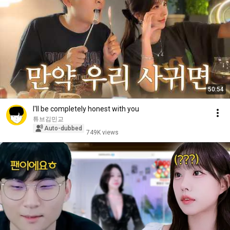
50:54
I'll be completely honest with you
튜브김민교
Auto-dubbed
749K views