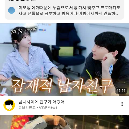
미오탱 이거때문에 투컴으로 세팅 다시 맞추고 크로마키도 
사고 유툽으로 공부하고 방송이나 비방에서까지 연습하면
서 민폐 안되게 노력하던데 좋은사람같음
45:46
남녀사이에 친구가 어딨어
튜브김민교
•
635K views