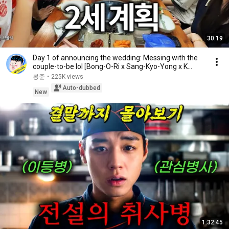
30:19
Day 1 of announcing the wedding: Messing with the
couple-to-be lol [Bong-O-Ri x Sang-Kyo-Yong x K...
봉준
•
225K views
Auto-dubbed
New
1:32:45