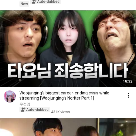
Auto-dubbed
New
18:32
Woojunging's biggest career-ending crisis while
streaming [Woojunging's Noriter Part 1]
우정잉
Auto-dubbed
431K views