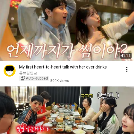
41:12
My first heart-to-heart talk with her over drinks
튜브김민교
Auto-dubbed
800K views