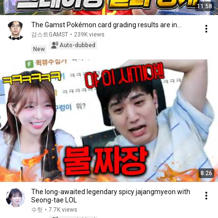
11:58
The Gamst Pokémon card grading results are in…
감스트GAMST
•
239K views
Auto-dubbed
New
8:26
The long-awaited legendary spicy jajangmyeon with
Seong-tae LOL
수힛
•
7.7K views