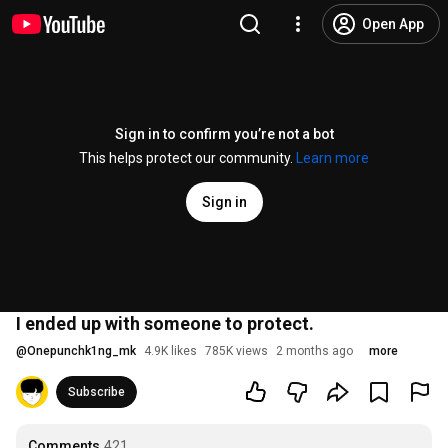
Open App
Sign in to confirm you’re not a bot
This helps protect our community.
Learn more
Sign in
I ended up with someone to protect.
@
Onepunchk1ng_mk
4.9K likes
785K views
2 months ago
more
Subscribe
Comments
421