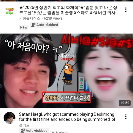
🔥"2026년 상반기 최고의 화제작"🔥"웹툰 찢고 나온 싱
크로율" 맛없는 짬밥을 미슐랭 3스타로 바꿔버린 취사
병의 소름 돋는 요리 실력!! 원작 뛰어넘은 명작《결말까
시청률제작소
•
623K views
지 몰아보기》
Auto-dubbed
New
19:59
Satan Haegi, who got scammed playing Deokmong
for the first time and ended up being summoned lol
클리드
Auto-dubbed