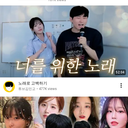
181K views
52:04
노래로 고백하기
튜브김민교
•
477K views