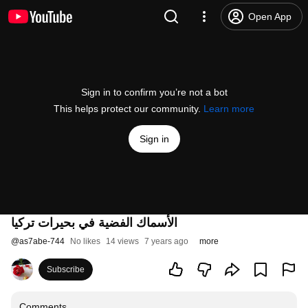
Open App
Sign in to confirm you’re not a bot
This helps protect our community.
Learn more
Sign in
الأسماك الفضية في بحيرات تركيا
@
as7abe-744
No likes
14 views
7 years ago
more
Subscribe
Comments