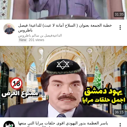
31:35
خطبة الجمعة بعنوان ( السلاح أمانة لا عبث) للداعية/ فيصل
باظروس
الداعيةفيصل بن سالم باظروس
New
201 views
36:15
ياسر العظمة بدور اليهودي اقوى حلقات مرايا التي منعها