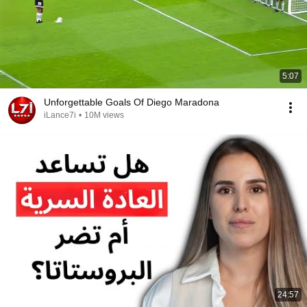
5:07
Unforgettable Goals Of Diego Maradona
iLance7i
•
10M views
24:57