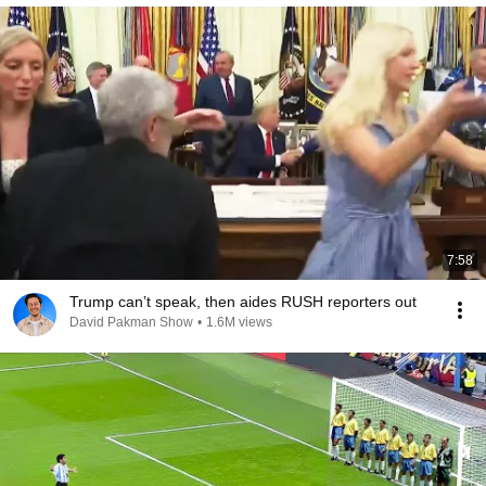
7:58
Trump can’t speak, then aides RUSH reporters out
David Pakman Show
•
1.6M views