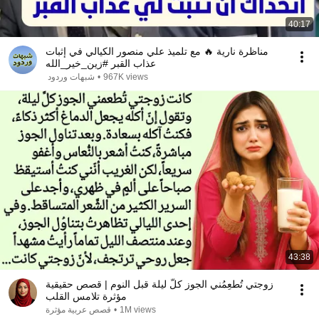
40:17
مناظرة نارية 🔥 مع تلميذ علي منصور الكيالي في إثبات
عذاب القبر #زين_خير_الله
967K views
•
شبهات وردود
43:38
زوجتي تُطعِمُني الجوز كلَّ ليلة قبل النوم | قصص حقيقية
مؤثرة تلامس القلب
1M views
•
قصص عربية مؤثرة