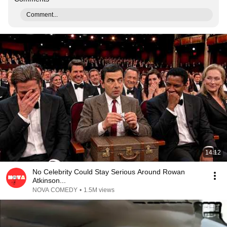
Comment...
14:12
No Celebrity Could Stay Serious Around Rowan
Atkinson...
NOVA COMEDY
•
1.5M views