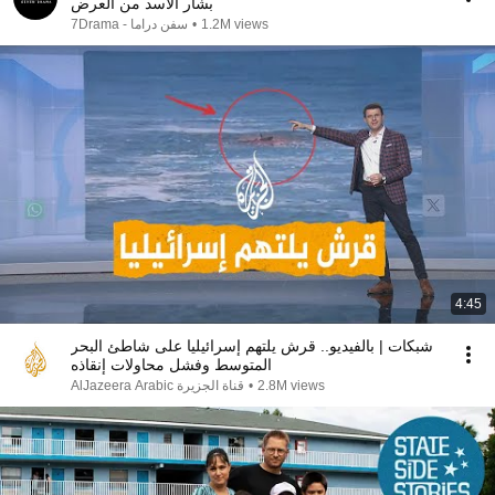
بشار الأسد من العرض
1.2M views
•
سفن دراما - 7Drama
4:45
شبكات | بالفيديو.. قرش يلتهم إسرائيليا على شاطئ البحر
المتوسط وفشل محاولات إنقاذه
2.8M views
•
AlJazeera Arabic قناة الجزيرة