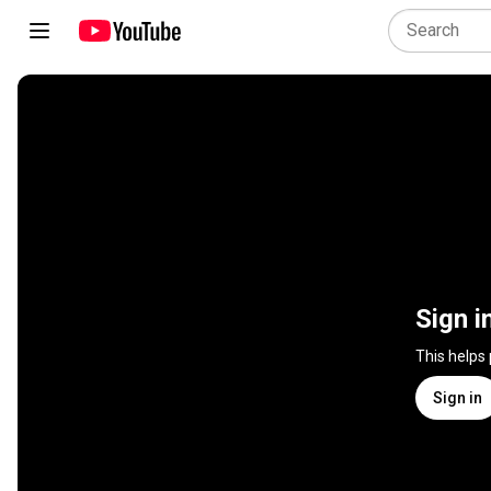
Sign i
This helps
Sign in