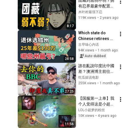
团藏到底弱不弱？拥
有忍界最豪华配置，
却给他带来一身副作
木叶村最强下忍
用
119K views
•
2 years ago
8:17
Which state do 
Chinese retirees 
move to? You'll 
古早味心内话
never guess the 
94K views
•
1 month ago
number one answer.
Auto-dubbed
26:58
誰在亂說印度比中國
差？澳洲博主前往
Kolkata找答案，遊玩
吃瓜姐说电影
被三哥騙到崩潰，闖
255K views
•
1 month ago
入貧民窟體驗擁擠火
27:25
車，直呼：BBC騙了
【国服第一上单】我
我30年！
个人觉得这是小超梦
对线过最强的杰斯
LOL小超梦的粉丝
10K views
•
4 years ago
11:56