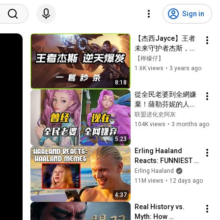
Sign in
【杰西Jayce】王者
未来守护者杰斯，逆
天爆发一套秒杀 
【檸檬仔】
#LOL#英雄聯盟#檸
1.6K views
•
3 years ago
檬仔
8:18
從全民老婆到全網嫌
棄！薩勒芬妮的人設
為啥崩得這麼慘？
联盟进化史阿灰
104K views
•
3 months ago
5:23
Erling Haaland 
Reacts: FUNNIEST 
Haaland Memes!
Erling Haaland
11M views
•
12 days ago
4:37
Real History vs. 
Myth: How 