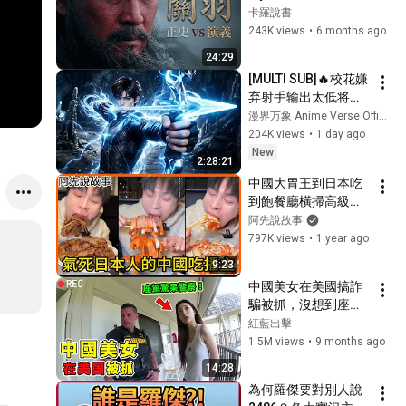
Arrogance Killed 
卡羅說書
China's Mightiest 
243K views
•
6 months ago
Warrior
24:29
[MULTI SUB]🔥校花嫌
弃射手输出太低将他
踢出队伍，没人料到
漫界万象 Anime Verse Official
射手拥有九百万高额
204K views
•
1 day ago
防御。闯荡冠军秘
New
2:28:21
境，直接刷新校史纪
中國大胃王到日本吃
录强势打脸！
到飽餐廳橫掃高級食
材還羞辱日本人! 結果
阿先說故事
女友被挖出曾參加日
797K views
•
1 year ago
本大胃王比賽?｜鄧炫
9:23
瘋日本炎上事件 吳半
中國美女在美國搞詐
飽｜阿先說故事
騙被抓，沒想到座駕
竟是Bentley！
紅藍出擊
1.5M views
•
9 months ago
14:28
為何羅傑要對別人說