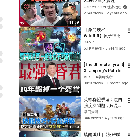
2486？各大實況主深
受其害！近期備受熱
GamerSecret 玩家機密
議的【羅傑說你是
274K views
•
2 years ago
2486】故事
11:09
【激鬥峽谷
WildRift】原子彈杰
西！一炮半血不回
Deoud
家？我送你一程真
5.1K views
•
3 years ago
的！奪魄這版本就太
9:31
離譜 妖刀奪魄 杰西 
[The Ultimate Tyrant] 
電刑 4.2B
Xi Jinping’s Path to 
Becoming Emperor 
VEXILLA潮時務所
Yang of Sui: 
332K views
•
1 month ago
Destroying a Peak 
43:39
Golden...
英雄聯盟手遊：杰西 
強度沒問題，只是你
沒玩明白！
掌门大哥
38K views
•
4 years ago
18:58
填飽餓肚 |《英雄聯