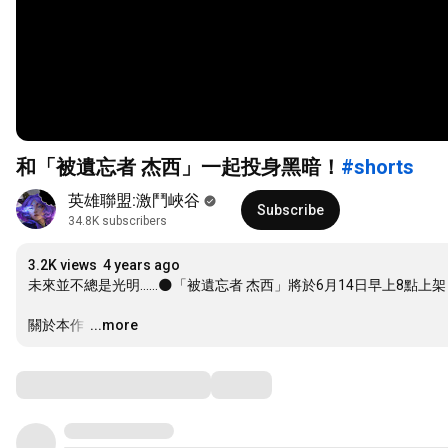
和「被遺忘者 杰西」一起投身黑暗！
#shorts
英雄聯盟:激鬥峽谷
Subscribe
34.8K subscribers
3.2K views
4 years ago
未來並不總是光明……🌑「被遺忘者 杰西」將於6月14日早上8點上
關於本作 
…
...more
Comments