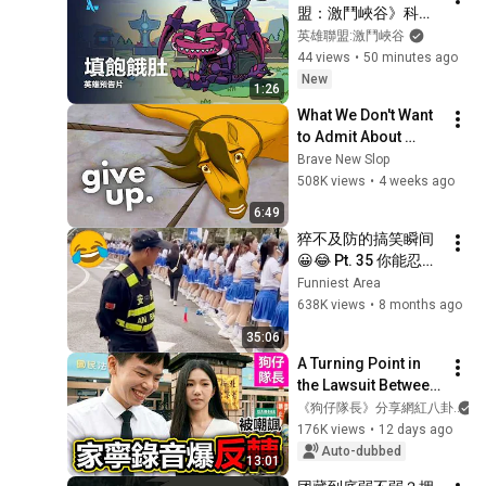
盟：激鬥峽谷》科加
斯英雄預告片
英雄聯盟:激鬥峽谷
44 views
•
50 minutes ago
New
1:26
What We Don't Want 
to Admit About 
Modern Men
Brave New Slop
508K views
•
4 weeks ago
6:49
猝不及防的搞笑瞬间 
😀😂 Pt. 35 你能忍到
第几个
Funniest Area
638K views
•
8 months ago
35:06
A Turning Point in 
the Lawsuit Between 
Andy and the 
《狗仔隊長》分享網紅八卦
"Vampire" Zhang 
176K views
•
12 days ago
Family? Did Ning 
Auto-dubbed
13:01
Release a Re...