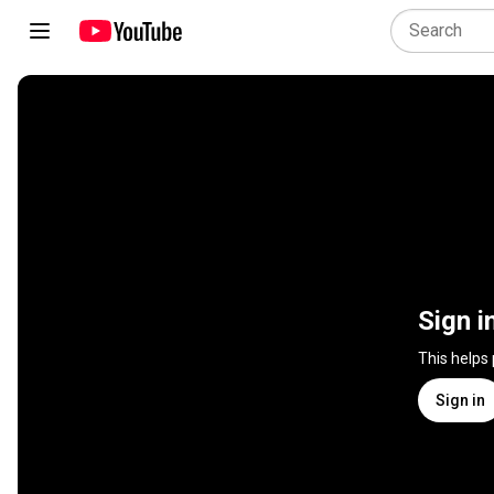
Sign i
This helps
Sign in