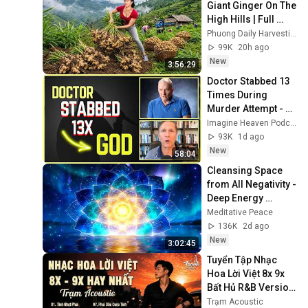
Giant Ginger On The 
High Hills | Full 
Truckload for the 
Phuong Daily Harvesting
Village Market
99K
20h ago
New
3:56:29
Doctor Stabbed 13 
Times During 
Murder Attempt - 
Then God Showed 
Imagine Heaven Podcast with John Burke
Up | Near Death 
93K
1d ago
Experience
New
58:04
Cleansing Space 
from All Negativity - 
Deep Energy 
Clearing and 
Meditative Peace
Protection - 417Hz
136K
2d ago
New
3:02:45
Tuyển Tập Nhạc 
Hoa Lời Việt 8x 9x 
Bất Hủ R&B Version 
Hot Tiktok - Tình 
Trạm Acoustic