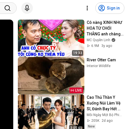
Sign in
Cô nàng XINH NHƯ 
HOA TỪ CHỐI 
THẲNG anh chàng 
GIÀU KẾT XÙ có 
MC Quyền Linh
nhiều KO YÊU  I Hẹn 
6.9M
3y ago
Hò Quyền Linh Đổ 
19:33
Vỡ
River Otter Cam
Interior Wildlife
LIVE
Cao Thủ Thần Y 
Xuống Núi Làm Vệ 
Sĩ, Đánh Bay Hết 
Đám Sát Thủ Cứu 
Mỗi Ngày Một Bộ Phim Mới
Nữ Chủ Tịch Khiến 
205K
2d ago
Cô Đòi Trao Thân
New
3:05:45