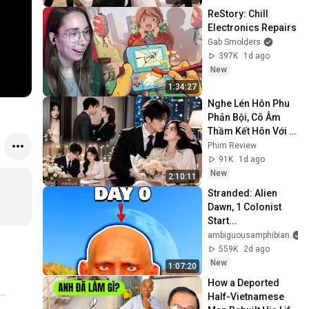
ReStory: Chill 
Electronics Repairs
Gab Smolders
397K
1d ago
New
1:34:27
Nghe Lén Hôn Phu 
Phản Bội, Cô Âm 
Thầm Kết Hôn Với 
Tổng Tài Và Được 
Phim Review
Cưng Chiều Như 
91K
1d ago
Báu Vật
New
2:10:11
Stranded: Alien 
Dawn, 1 Colonist 
Start...
ambiguousamphibian
559K
2d ago
New
1:07:20
How a Deported 
Half-Vietnamese 