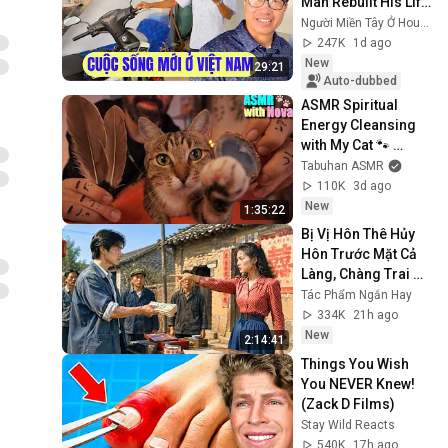
Man Rebuilt His Life 
in Vietnam
Người Miền Tây Ở Houston
247K
1d ago
New
29:21
Auto-dubbed
ASMR Spiritual 
Energy Cleansing 
with My Cat 🐾 
Purring & Reiki for 
Tabuhan ASMR
Sleep & Stress 
110K
3d ago
Relief
New
1:35:22
Bị Vị Hôn Thê Hủy 
Hôn Trước Mặt Cả 
Làng, Chàng Trai 
Lạnh Lùng Đòi Lại 
Tác Phẩm Ngắn Hay
Từng Đồng, Cả Đám 
334K
21h ago
Chết Lặng
New
2:14:41
Things You Wish 
You NEVER Knew! 
(Zack D Films)
Stay Wild Reacts
540K
17h ago