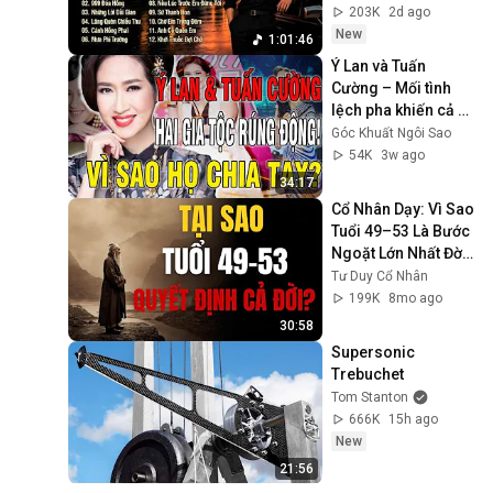
Nhạt Phai, Những 
203K
2d ago
Lời Dối Gian
New
1:01:46
Ý Lan và Tuấn 
Cường – Mối tình 
lệch pha khiến cả 
hai gia tộc nghệ 
Góc Khuất Ngôi Sao
thuật rúng động
54K
3w ago
34:17
Cổ Nhân Dạy: Vì Sao 
Tuổi 49–53 Là Bước 
Ngoặt Lớn Nhất Đời 
Người|Tư Duy Cổ 
Tư Duy Cổ Nhân
Nhân
199K
8mo ago
30:58
Supersonic 
Trebuchet
Tom Stanton
666K
15h ago
New
21:56