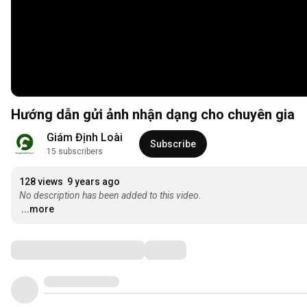
Hướng dẫn gửi ảnh nhận dạng cho chuyên gia
Giám Định Loài
Subscribe
15 subscribers
128 views
9 years ago
No description has been added to this video.
...more
Comments