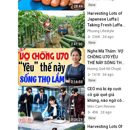
New
28:49
Harvesting Lots of 
Japanese Luffa | 
Taking Fresh Luffa 
to the Countryside 
Phuong Lifestyle
Market
236K
2d ago
New
2:41:35
Nghe Mà Thấm: VỢ 
CHỒNG U70 YÊU 
THẾ NÀY SỐNG THỌ 
LẮM | Kể Truyện 
Hương Quê Kể Chuyện and Truyện Đêm Khuya Podcast
Đêm Khuya | Truyện 
161K
3d ago
Hay Đêm Khuya
New
2:16:53
CEO mù bị ép cưới 
cô gái quê giả 
khùng, nào ngờ cô 
ấy là " Thiên Tài 
Mèo Cam Review
Chứng Khoán " 
45K
2d ago
cướp trái tim anh
New
3:04:29
Harvesting Lots Of 