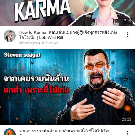
7:19
How to Karma! สอนเล่นแม่นางผู้รู้แจ้งทุกสรรพสิ่งแห่ง
ไอโอเนีย | LoL Wild Rift
Whatthejes
•
10K views
23:22
จากดารารวยพันล้าน ตกอับเพราะอีโก้ ขี้โม้ไปเรื่อย