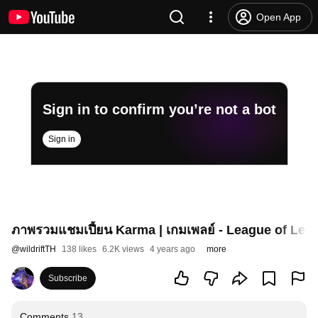
Open App
Sign in to confirm you’re not a bot
Sign in
ภาพรวมแชมเปี้ยน Karma | เกมเพลย์ - League of Lege
@
wildriftTH
138 likes
6.2K views
4 years ago
more
Subscribe
Comments
13