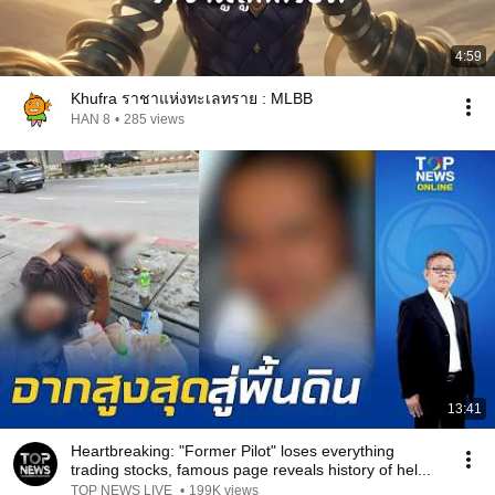
4:59
Khufra ราชาแห่งทะเลทราย : MLBB
HAN 8
•
285 views
13:41
Heartbreaking: "Former Pilot" loses everything
trading stocks, famous page reveals history of hel...
TOP NEWS LIVE
•
199K views