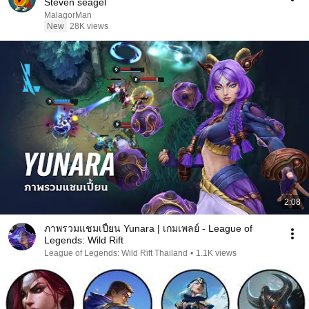
Steven seagel
MalagorMan
New
28K views
2:08
ภาพรวมแชมเปี้ยน Yunara | เกมเพลย์ - League of
Legends: Wild Rift
League of Legends: Wild Rift Thailand
•
1.1K views