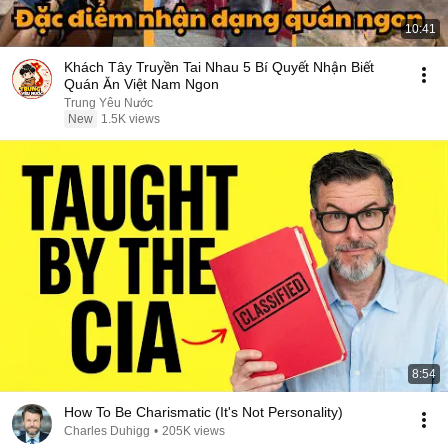
10:41
Khách Tây Truyền Tai Nhau 5 Bí Quyết Nhận Biết
Quán Ăn Việt Nam Ngon
Trung Yêu Nước
New
1.5K views
8:54
How To Be Charismatic (It's Not Personality)
Charles Duhigg
•
205K views