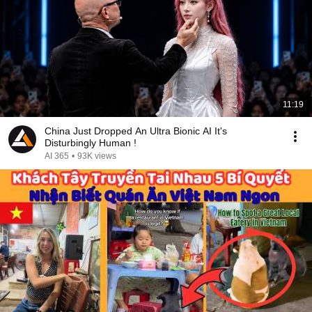
11:19
China Just Dropped An Ultra Bionic AI It's
Disturbingly Human !
AI 365
•
93K views