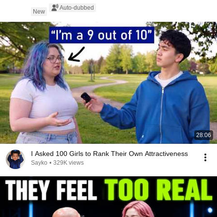
Auto-dubbed
New
28:06
I Asked 100 Girls to Rank Their Own Attractiveness
Sayko
•
329K views