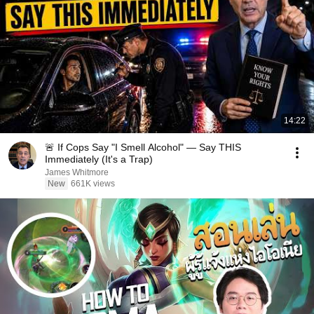
14:22
🚨 If Cops Say "I Smell Alcohol" — Say THIS
Immediately (It's a Trap)
James Whitmore
New
661K views