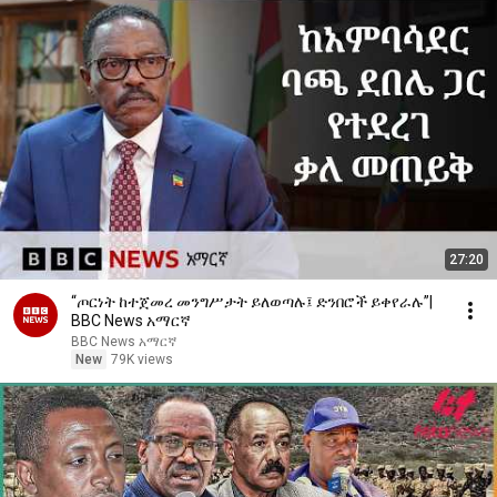
27:20
“ጦርነት ከተጀመረ መንግሥታት ይለወጣሉ፤ ድንበሮች ይቀየራሉ”|
BBC News አማርኛ
BBC News አማርኛ
New
79K views