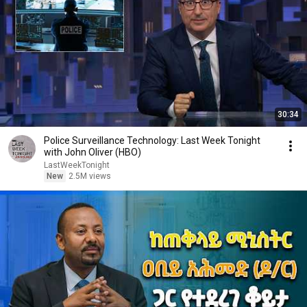
30:34
Police Surveillance Technology: Last Week Tonight
with John Oliver (HBO)
LastWeekTonight
New
2.5M views