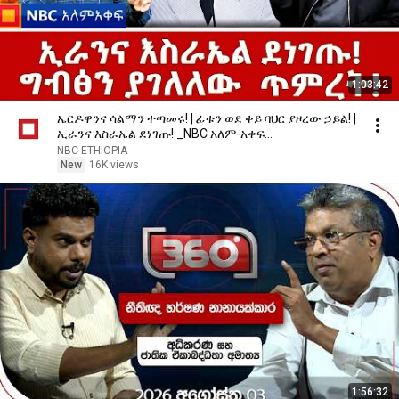
1:03:42
ኤርዶዋንና ሳልማን ተጣመሩ! | ፊቱን ወደ ቀይ ባህር ያዞረው ኃይል! |
ኢራንና እስራኤል ደነገጡ! _NBC አለም-አቀፍ
@NBCETHIOPIA
NBC ETHIOPIA
New
16K views
1:56:32