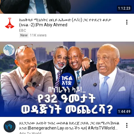
1:12:23
ከጠቅላይ ሚኒስትር ዐቢይ አሕመድ (ዶ/ር) ጋር የተደረገ ቆይታ
(ክፍል -2) |Pm Abiy Ahmed
EBC
New
11K views
1:44:49
አነጋጋሪው አብነት ገብረ መስቀል ከደረጀ ኃይሌ ጋር በአሜሪካ |ክፍል
አንድ |Benegerachen Lay በነገራችን ላይ| #ArtsTVWorld
#ArtsTV
Arts Tv World