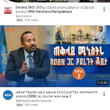
Derana 360 | නීතිඥ හර්ෂණ නානායක්කාර - අධිකරණ
අමාත්‍ය | With Harshana Nanayakkara
Ada Derana
New
31K views
1:12:23
ጠቅላይ ሚኒስትር ዐቢይ አሕመድ (ዶ/ር) ከኦሮሚያ ብሮድካስቲንግ
ኔትዎርክ (OBN) ጋር ያደረጉት ቆይታ ክፍል 2
AMN-Addis Media Network
New
398 views