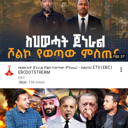
1:01:37
ከህወሓት ጀነራል ሾልኮ የወጣው ምስጢር - ስለሀገር ETV | EBC |
EBCDOTSTREAM
EBC
New
15K views