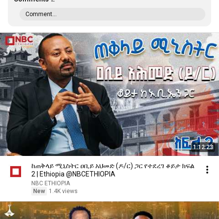
Comment...
1:12:23
ከጠቅላይ ሚኒስትር ዐቢይ አህመድ (ዶ/ር) ጋር የተደረገ ቆይታ ክፍል
2 | Ethiopia ⁨@NBCETHIOPIA
NBC ETHIOPIA
New
1.4K views