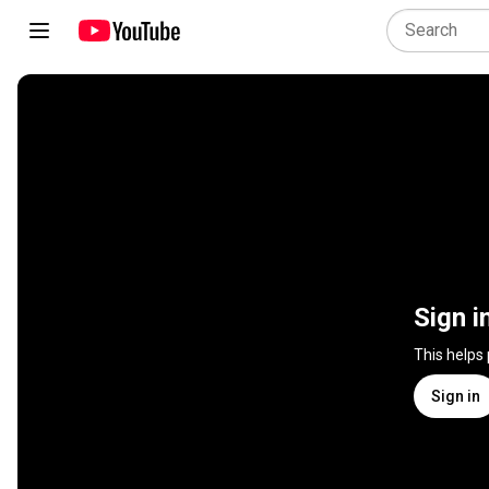
Sign i
This helps
Sign in