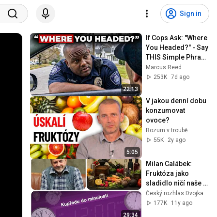
Sign in
If Cops Ask: "Where 
You Headed?" - Say 
THIS Simple Phrase 
(Might Get You Out 
Marcus Reed
Of Jail)
253K
7d ago
22:13
V jakou denní dobu 
konzumovat 
ovoce?
Rozum v troubě
55K
2y ago
5:05
Milan Calábek: 
Fruktóza jako 
sladidlo ničí naše 
játra a způsobuje 
Český rozhlas Dvojka
obezitu
177K
11y ago
29:34