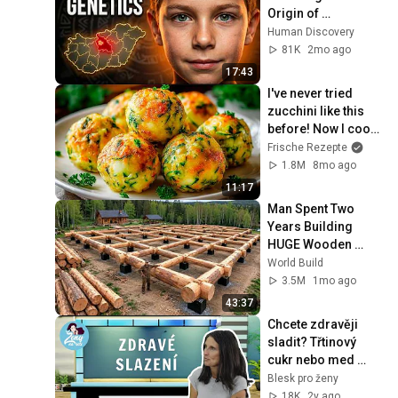
Origin of 
Hungarians
Human Discovery
81K
2mo ago
17:43
I've never tried 
zucchini like this 
before! Now I cook 
this zucchini five 
Frische Rezepte
times a week!
1.8M
8mo ago
11:17
Man Spent Two 
Years Building 
HUGE Wooden 
House for his 
World Build
Family | Start to 
3.5M
1mo ago
Finish by 
43:37
@bjornbrenton
Chcete zdravěji 
sladit? Třtinový 
cukr nebo med 
nejsou žádná 
Blesk pro ženy
výhra. A co 
18K
2y ago