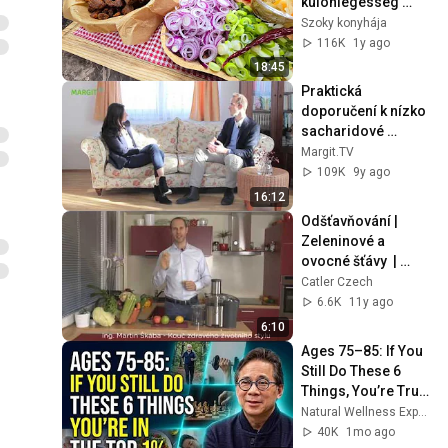
különlegesség 
mellé ajándék 
Szoky konyhája
alaplé ( szerintem a 
116K
1y ago
világ ) 
18:45
@szokykonyhaja
Praktická 
doporučení k nízko 
sacharidové 
vysoce tukové 
Margit.TV
stravě
109K
9y ago
16:12
Odšťavňování | 
Zeleninové a 
ovocné šťávy  | 
Recepty celebrit
Catler Czech
6.6K
11y ago
6:10
Ages 75–85: If You 
Still Do These 6 
Things, You’re Truly 
One Of A Kind :Dr. 
Natural Wellness Experince
William Li
40K
1mo ago