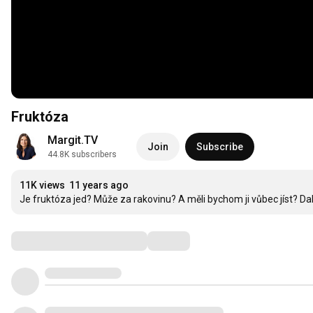
Fruktóza
Margit.TV
Join
Subscribe
44.8K subscribers
11K views
11 years ago
Je fruktóza jed? Může za rakovinu? A měli bychom ji vůbec jíst? Další
Comments