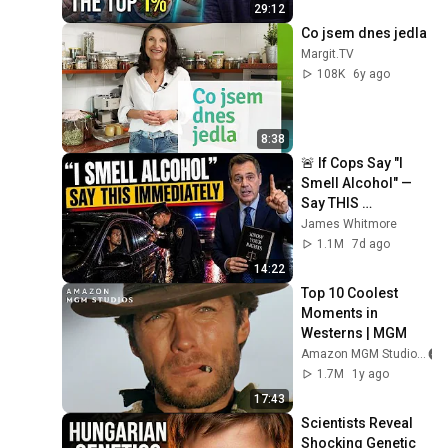
29:12
Co jsem dnes jedla
Margit.TV
108K
6y ago
8:38
🚨 If Cops Say "I 
Smell Alcohol" — 
Say THIS 
Immediately (It's a 
James Whitmore
Trap)
1.1M
7d ago
14:22
Top 10 Coolest 
Moments in 
Westerns | MGM
Amazon MGM Studios
1.7M
1y ago
17:43
Scientists Reveal 
Shocking Genetic 