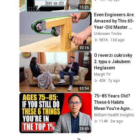
náhradní sladidla?
15:21
Even Engineers Are 
Amazed by This 65-
Year-Old Master 
Carpenter’s 
Unknown Tricks
Invention! Simple 
981K
13d ago
Yet Genius!
30:16
O reverzi cukrovky 
2. typu s Jakubem 
Heglasem
Margit.TV
43K
7y ago
33:54
75–85 Years Old? 
These 6 Habits 
Mean You're Aging 
Exceptionally Well
William Health Insights
114K
2w ago
29:45