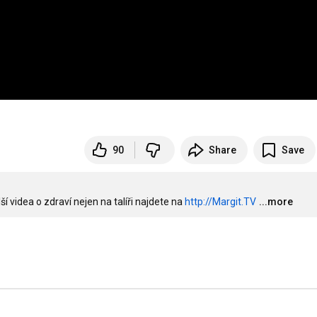
90
Share
Save
 videa o zdraví nejen na talíři najdete na 
http://Margit.TV
...more