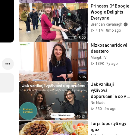
Princess Of Boogie 
Woogie Delights 
Everyone
Brendan Kavanagh
4.1M
8mo ago
5:22
Nízkosacharidové 
desatero
Margit.TV
139K
7y ago
5:06
Jak vznikají 
výživová 
doporučení a co v 
jídelníčku udělají 
Ne hladu
ultrazpracované 
530
4w ago
potraviny
46:21
Tarja töpörtyű egy 
igazi 