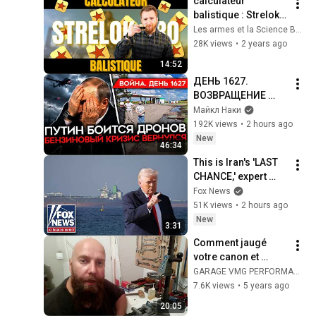
calculateur 
Sermons
balistique : Strelok 
pro
Les armes et la Science By Jérémy
28K views
•
2 years ago
14:52
ДЕНЬ 1627. 
ВОЗВРАЩЕНИЕ 
БЕНЗИНОВОГО 
Майкл Наки
КРИЗИСА/ ПУТИН 
192K views
•
2 hours ago
БОИТСЯ ДРОНОВ/ 
New
46:34
РОССИЯН 
This is Iran's 'LAST 
ЗАКОЛЕБАЛА 
CHANCE,' expert 
ВОЙНА/ ГОРЯТ НПЗ
warns
Fox News
51K views
•
2 hours ago
New
3:31
Comment jaugé 
votre canon et 
réflexion sur la 
GARAGE VMG PERFORMANCE (FRENCH RELOADING TEAM)
7.5*55 suisse PART-
7.6K views
•
5 years ago
1
20:05