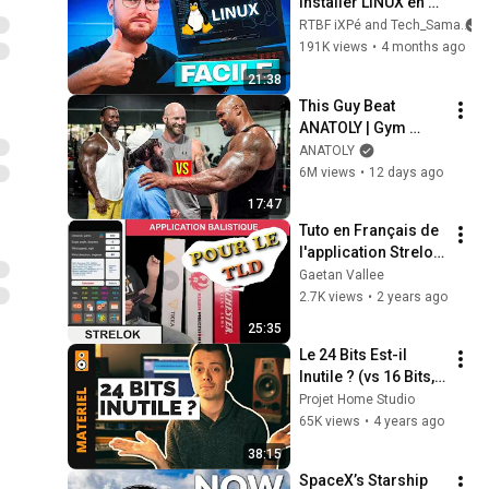
installer LINUX en 
2026 ?
RTBF iXPé and Tech_Sama
191K views
•
4 months ago
21:38
This Guy Beat 
ANATOLY | Gym 
CHALLENGE Went 
ANATOLY
Wrong
6M views
•
12 days ago
17:47
Tuto en Français de 
l'application Strelok 
Pro. Pour les tirs 
Gaetan Vallee
longue distances.
2.7K views
•
2 years ago
25:35
Le 24 Bits Est-il 
Inutile ? (vs 16 Bits, 
32 Bits...)
Projet Home Studio
65K views
•
4 years ago
38:15
SpaceX’s Starship 