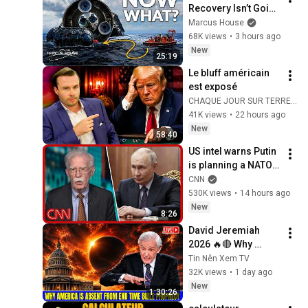
Recovery Isn’t Going 
to Plan
Marcus House
68K views
•
3 hours ago
New
25:19
Le bluff américain 
est exposé
CHAQUE JOUR SUR TERRE and 7 jours sur Terre
41K views
•
22 hours ago
New
58:40
US intel warns Putin 
is planning a NATO 
attack: What we 
CNN
know
530K views
•
14 hours ago
New
8:26
David Jeremiah 
2026 🔥🔴 Why 
America Is Absent 
Tin Nên Xem TV
From End Time 
32K views
•
1 day ago
Bible Prophecy 💥🔴 
New
1:30:26
David Jeremiah 