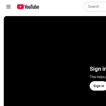
Sign i
This helps
Sign in