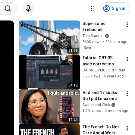
Sign in
Supersonic 
Trebuchet
Tom Stanton
860K views
•
22 hours ago
New
21:56
Tutoriel OBT 0% 
avec correction 
vitesse
GARAGE VMG PERFORMANCE (FRENCH RELOADING TEAM)
8.2K views
•
5 years ago
54:12
Android 17 sucks. 
So I put Linux on a 
phone.
Switch and Click
1.2M views
•
2 months ago
14:24
The French Do Not 
Care About Work