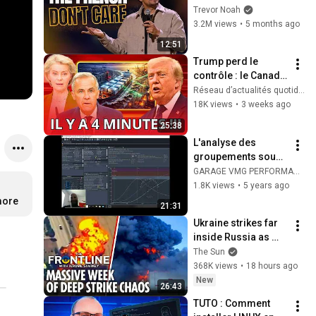
Trevor Noah
3.2M views
•
5 months ago
12:51
Trump perd le 
contrôle : le Canada 
envoie de 
Réseau d’actualités quotidiennes
l’aluminium vers 
18K views
•
3 weeks ago
l’Europe à des prix 
25:38
records
L'analyse des 
groupements sous 
GRT
GARAGE VMG PERFORMANCE (FRENCH RELOADING TEAM)
1.8K views
•
5 years ago
more
21:31
Ukraine strikes far 
inside Russia as 
Putin general 
The Sun
assassinated & US 
368K views
•
18 hours ago
warns Europe
New
26:43
TUTO : Comment 