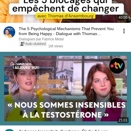
40:05
The 5 Psychological Mechanisms That Prevent You
from Being Happy - Dialogue with Thomas
d'Ansembourg
Dialogues par Fabrice Midal
Auto-dubbed
1M views
25:01