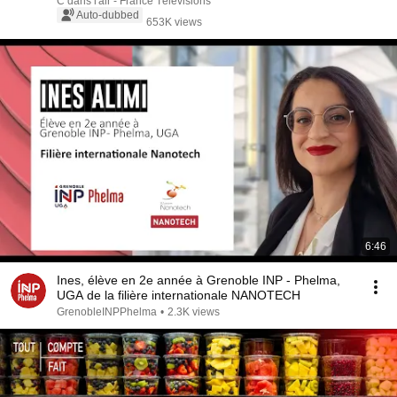
C dans l'air - France Télévisions
Auto-dubbed
653K views
6:46
Ines, élève en 2e année à Grenoble INP - Phelma,
UGA de la filière internationale NANOTECH
GrenobleINPPhelma
•
2.3K views