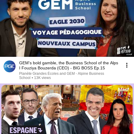
47:08
GEM's bold gamble, the Business School of the Alps
I Fouziya Bouzerda (CEO) - BIG BOSS Ep.15
Planète Grandes Écoles and GEM - Alpine Business
School
•
13K views