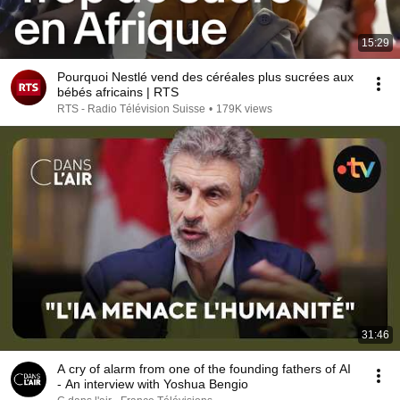
15:29
Pourquoi Nestlé vend des céréales plus sucrées aux
bébés africains | RTS
RTS - Radio Télévision Suisse
•
179K views
31:46
A cry of alarm from one of the founding fathers of AI
- An interview with Yoshua Bengio