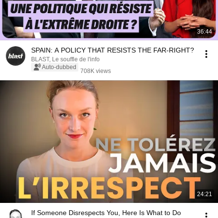
36:44
SPAIN: A POLICY THAT RESISTS THE FAR-RIGHT?
BLAST, Le souffle de l'info
Auto-dubbed
708K views
24:21
If Someone Disrespects You, Here Is What to Do