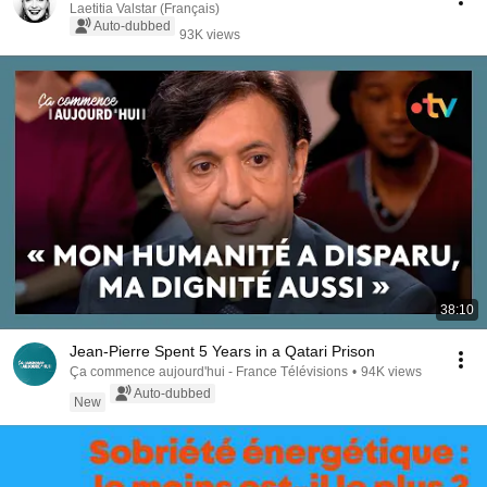
Laetitia Valstar (Français)
Auto-dubbed
93K views
38:10
Jean-Pierre Spent 5 Years in a Qatari Prison
Ça commence aujourd'hui - France Télévisions
•
94K views
Auto-dubbed
New