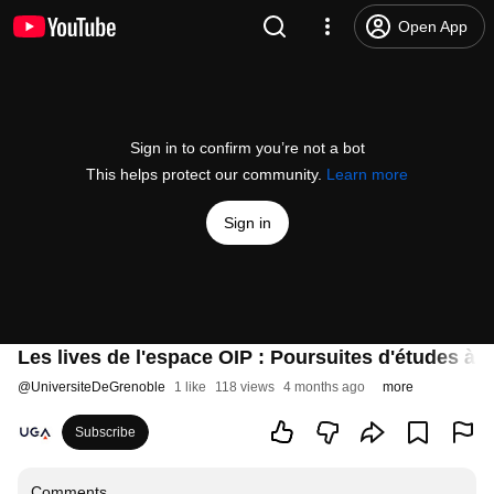
Open App
Sign in to confirm you’re not a bot
This helps protect our community.
Learn more
Sign in
Les lives de l'espace OIP : Poursuites d'études à 
@
UniversiteDeGrenoble
1 like
118 views
4 months ago
more
Subscribe
Comments