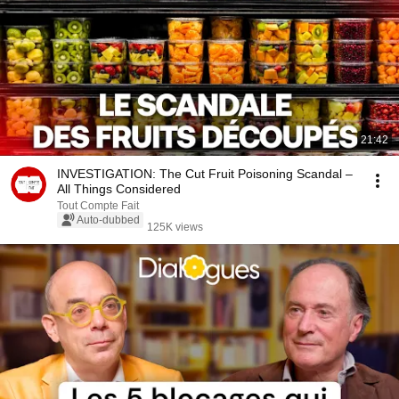
21:42
INVESTIGATION: The Cut Fruit Poisoning Scandal –
All Things Considered
Tout Compte Fait
Auto-dubbed
125K views