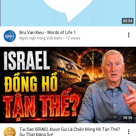
45:54
Bru Van Kieu - Words of Life 1
Ngôn ngữ trong Việt Nam
•
12 views
38:36
Tại Sao ISRAEL Được Gọi Là Chiếc Đồng Hồ Tận Thế?
Sự Thật Đáng Sợ!