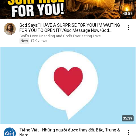
48:57
God Says:"I HAVE A SURPRISE FOR YOU! I’M WAITING
FOR YOU TO OPEN IT!"/God Message Now/God
Message
God's Love Unending and God’s Everlasting Love
New
17K views
35:39
Tiếng Việt - Những người được thay đổi: Bắc, Trung &
Nam