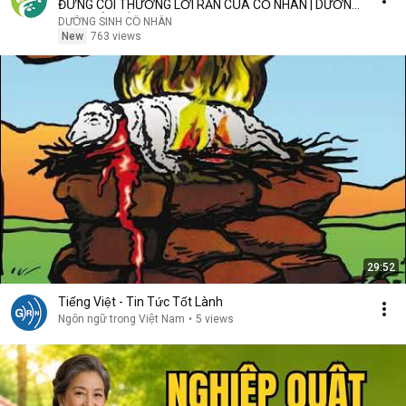
ĐỪNG COI THƯỜNG LỜI RĂN CỦA CỔ NHÂN | DƯỠNG
SINH CỔ NHÂN
DƯỠNG SINH CỔ NHÂN
New
763 views
29:52
Tiếng Việt - Tin Tức Tốt Lành
Ngôn ngữ trong Việt Nam
•
5 views