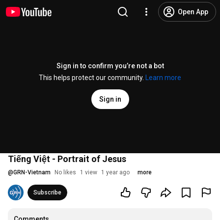
Open App
Sign in to confirm you’re not a bot
This helps protect our community.
Learn more
Sign in
Tiếng Việt - Portrait of Jesus
@
GRN-Vietnam
No likes
1 view
1 year ago
more
Subscribe
Comments