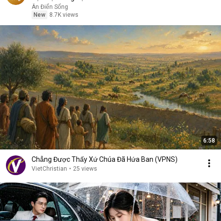
Ân Điển Sống
New
8.7K views
6:58
Chẳng Được Thấy Xứ Chúa Đã Hứa Ban (VPNS)
VietChristian
•
25 views