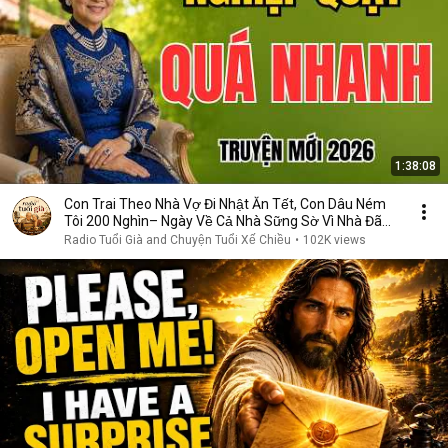
1:38:08
Con Trai Theo Nhà Vợ Đi Nhật Ăn Tết, Con Dâu Ném
Tôi 200 Nghìn– Ngày Về Cả Nhà Sững Sờ Vì Nhà Đã
Bán
Radio Tuổi Già and Chuyện Tuổi Xế Chiều
•
102K views