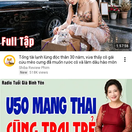
1:57:56
Tổng tài lạnh lùng độc thân 30 năm, vừa thấy cô gái
cứu mèo cưng đã muốn rước cô và làm dâu hào môn
Shiba Review Phim
New
518K views