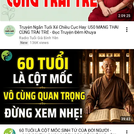
2:09:25
Truyện Ngắn Tuổi Xế Chiều Cực Hay: U50 MANG THAI
CÙNG TRAI TRẺ - Đọc Truyện Đêm Khuya
Radio Tuổi Già Bình Yên
New
136K views
39:43
60 TUỔI LÀ CỘT MỐC SINH TỬ CỦA ĐỜI NGƯỜI -