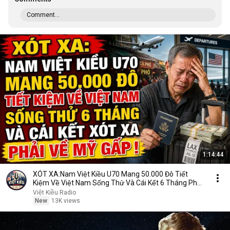
Comment...
1:14:44
XÓT XA:Nam Việt Kiều U70 Mang 50.000 Đô Tiết
Kiệm Về Việt Nam Sống Thử Và Cái Kết 6 Tháng Phải
Về Mỹ
Việt Kiều Radio
New
13K views