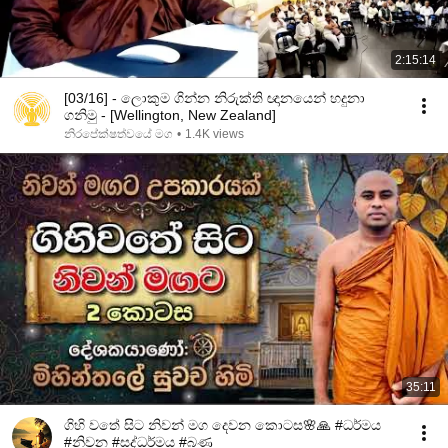
2:15:14
[03/16] - ලොකුම ගින්න නිරුක්ති ඥානයෙන් හදුනා
ගනිමු - [Wellington, New Zealand]
නිරපේක්ෂත්වයේ මග
•
1.4K views
35:11
ගිහි වතේ සිට නිවන් මග දෙවන කොටස🌸🙏 #ධර්මය
#නිවන #සද්ධර්මය #බණ