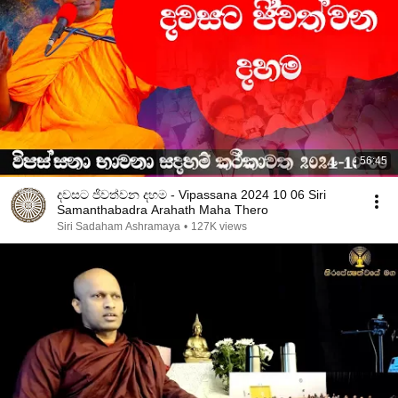
56:45
දවසට ජිවත්වන දහම - Vipassana 2024 10 06 Siri
Samanthabadra Arahath Maha Thero
Siri Sadaham Ashramaya
•
127K views