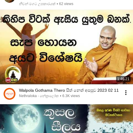
නිවන් මගට උපකාරයක්
•
62 views
1:46:21
Walpola Gothama Thero සිත් නෙත් අසපුව​ 2023 02 11
Nethraloka - නේත්‍රාලෝක
•
6.3K views