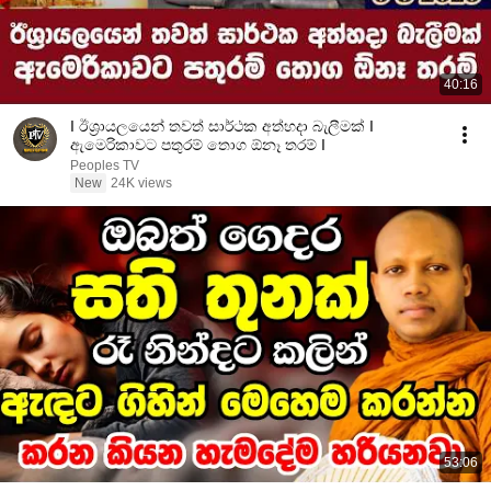
40:16
I ඊශ්‍රායලයෙන් තවත් සාර්ථක අත්හදා බැලීමක් I
ඇමෙරිකාවට පතුරම් තොග ඕනෑ තරම් I
Peoples TV
New
24K views
53:06