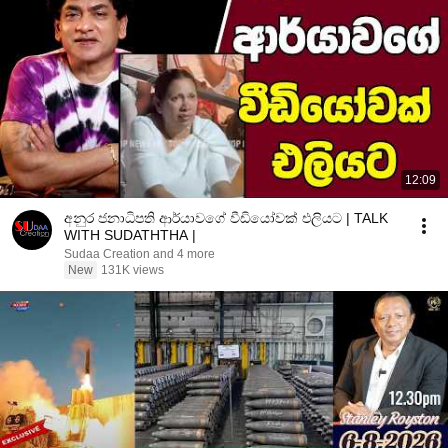
12:09
අනුර ජනාධිපති ආර්යාවගේ වීඩියෝවක් එලියට | TALK
WITH SUDATHTHA |
Sudaa Creation and 4 more
New
131K views