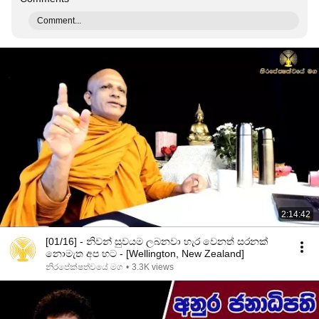
Comment...
2:14:42
[01/16] - නිවන් සුවයම ලබනවා හැර වෙනත් සරනක්
නොමැත අප හට - [Wellington, New Zealand]
නිරපේක්ෂත්වයේ මග
•
3.3K views