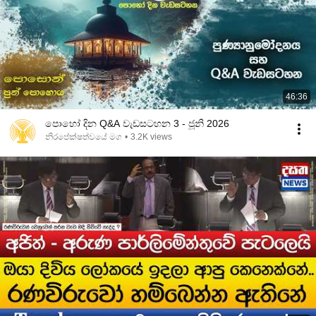
46:36
පොහෝ දින Q&A වැඩසටහන 3 - ජූනි 2026
නිරපේක්ෂත්වයේ මග
•
3.2K views