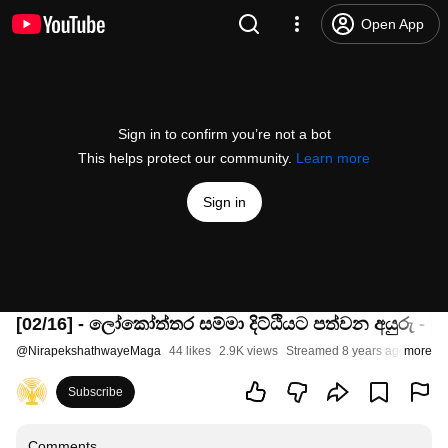
Open App
Sign in to confirm you’re not a bot
This helps protect our community.
Learn more
Sign in
[02/16] - ලෝකෝත්තර සම්මා දිට්ඨියට පත්වන අයුරු - [
@
NirapekshathwayeMaga
44 likes
2.9K views
Streamed 8 years ago
more
Subscribe
Comments