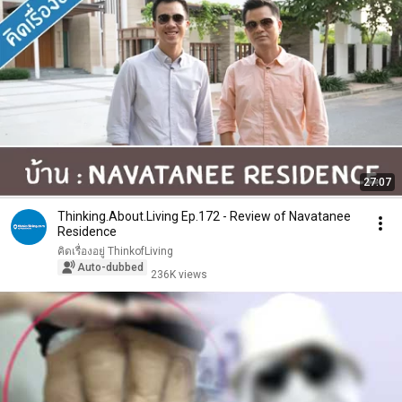
27:07
Thinking.About.Living Ep.172 - Review of Navatanee
Residence
คิดเรื่องอยู่ ThinkofLiving
Auto-dubbed
236K views