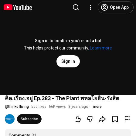
Open App
Sign in to confirm you’re not a bot
This helps protect our community.
Learn more
Sign in
คิด.เรื่อง.อยู่ Ep.383 - The Plant พหลโยธิน-รังสิต
@
thinkofliving
555 likes
66K views
8 years ago
more
Subscribe
Comments
31