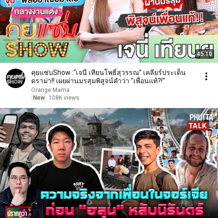
45:10
คุยแซ่บShow :“เจนี่ เทียนโพธิ์สุวรรณ” เคลียร์ประเด็น
ดราม่า!! เผยผ่านมรสุมพิสูจน์คำว่า “เพื่อนแท้?!“
Orange Mama
New
108K views