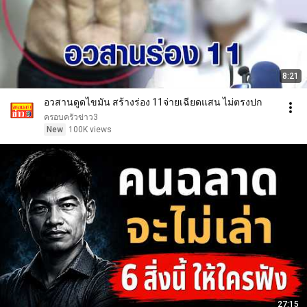
8:21
อวสานดูดไขมัน สร้างร่อง 11จ่ายเฉียดแสน ไม่ตรงปก
ครอบครัวข่าว3
New
100K views
27:15