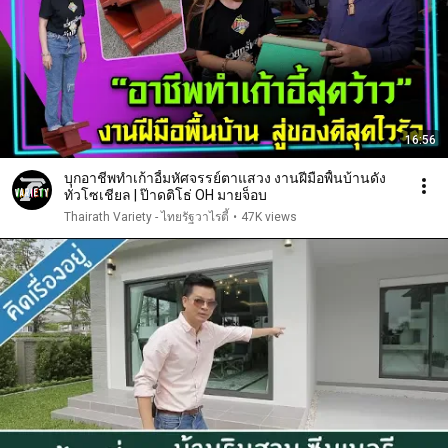
16:56
บุกอาชีพทำเก้าอี้มหัศจรรย์ตาแสวง งานฝีมือพื้นบ้านดัง
ทั่วโซเชียล | ป๊าดติโธ่ OH มายจ็อบ
Thairath Variety - ไทยรัฐวาไรตี้
•
47K views