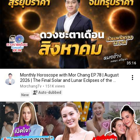
35:16
Monthly Horoscope with Mor Chang EP.78 | August
2026 | The Final Solar and Lunar Eclipses of the ...
MorchangTv
•
151K views
Auto-dubbed
New