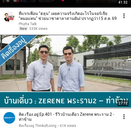
41:32
ที่แรกเพื่อน "ฮลุน" เผยความจริงเกิดอะไรในจอร์เจีย
"หมอแทน" ช่วยนาชาตาลาสานฝันl ปรากฏว่า l 5 ส.ค. 69
Phutta Talk
New
533K views
27:12
คิด.เรื่อง.อยู่ Ep.401 - รีวิวบ้านเดี่ยว Zerene พระราม 2 -
ท่าข้าม
คิดเรื่องอยู่ ThinkofLiving
•
61K views