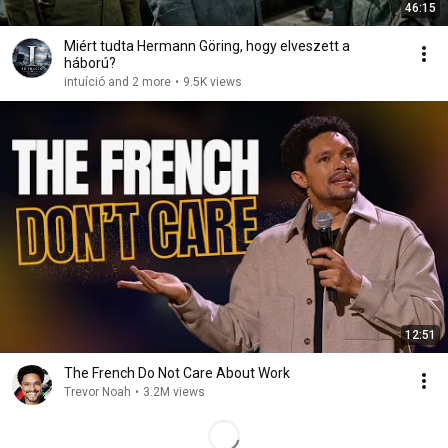
46:15
Miért tudta Hermann Göring, hogy elveszett a
háború?
intuíció and 2 more
•
9.5K views
12:51
The French Do Not Care About Work
Trevor Noah
•
3.2M views