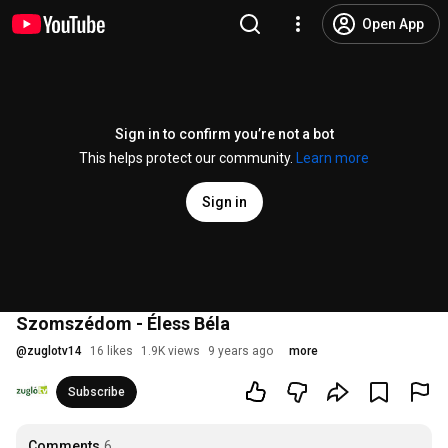
Open App
Sign in to confirm you’re not a bot
This helps protect our community.
Learn more
Sign in
Szomszédom - Éless Béla
@
zuglotv14
16 likes
1.9K views
9 years ago
more
Subscribe
Comments
6