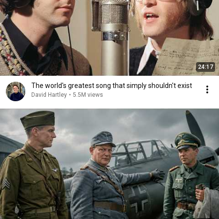
24:17
The world's greatest song that simply shouldn't exist
David Hartley
•
5.5M views