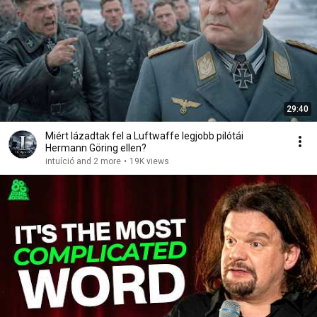
29:40
Miért lázadtak fel a Luftwaffe legjobb pilótái
Hermann Göring ellen?
intuíció and 2 more
•
19K views