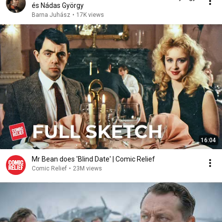
és Nádas György
Barna Juhász
•
17K views
16:04
Mr Bean does 'Blind Date' | Comic Relief
Comic Relief
•
23M views