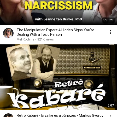
1:03:21
The Manipulation Expert: 4 Hidden Signs You’re
Dealing With a Toxic Person
Mel Robbins
•
821K views
5:07
Retró Kabaré - Erzsike és a bűnözés - Markos György