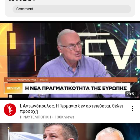
Comment...
20:51
Ι. Αντωνόπουλος: Η Γερμανία δεν αστειεύεται, θέλει
προσοχή
Η ΝΑΥΤΕΜΠΟΡΙΚΗ
•
130K views