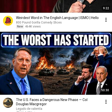
9:22
Weirdest Word in The English Language | ISMO | Hello
800 Pound Gorilla Comedy Slices
New
464K views
50:30
The U.S. Faces a Dangerous New Phase — Col
Douglas Macgregor
Legado de valentía