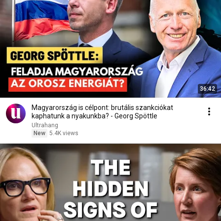
36:42
Magyarország is célpont: brutális szankciókat
kaphatunk a nyakunkba? - Georg Spöttle
Ultrahang
New
5.4K views