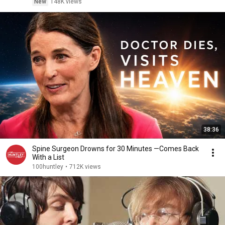
New
148K views
38:36
Spine Surgeon Drowns for 30 Minutes —Comes Back
With a List
100huntley
•
712K views