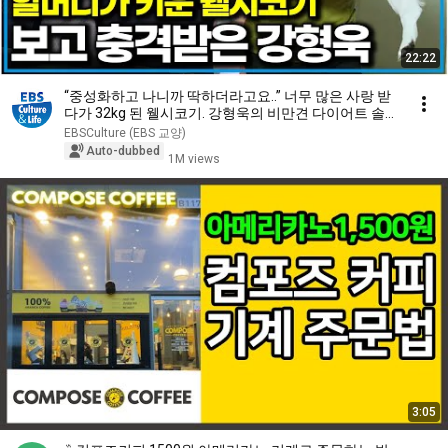
22:22
“중성화하고 나니까 딱하더라고요..” 너무 많은 사랑 받
다가 32kg 된 웰시코기. 강형욱의 비만견 다이어트 솔루
션｜세상에 나쁜 개는 없다｜알고e즘
EBSCulture (EBS 교양)
Auto-dubbed
1M views
3:05