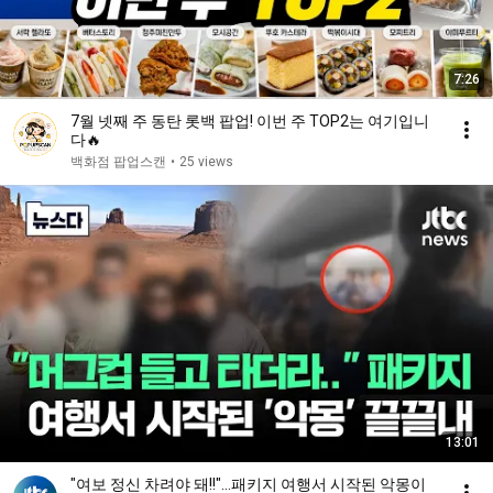
7:26
7월 넷째 주 동탄 롯백 팝업! 이번 주 TOP2는 여기입니
다🔥
백화점 팝업스캔
•
25 views
13:01
"여보 정신 차려야 돼!!"…패키지 여행서 시작된 악몽이