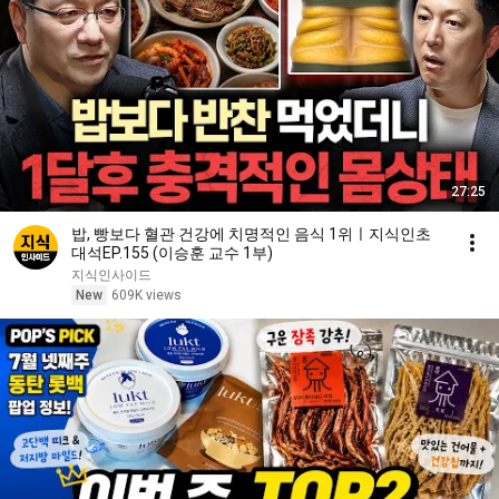
27:25
밥, 빵보다 혈관 건강에 치명적인 음식 1위ㅣ지식인초
대석EP.155 (이승훈 교수 1부)
지식인사이드
New
609K views