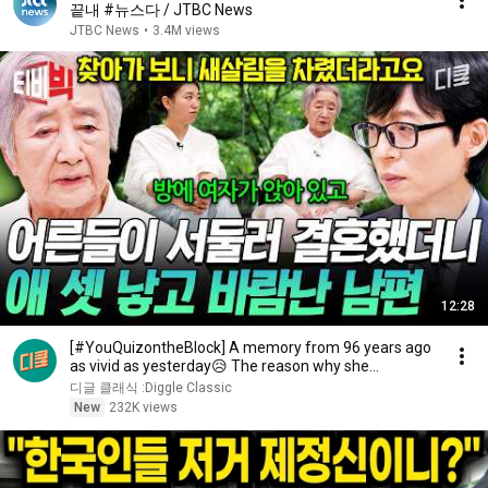
끝내 #뉴스다 / JTBC News
JTBC News
•
3.4M views
12:28
[#YouQuizontheBlock] A memory from 96 years ago
as vivid as yesterday😥 The reason why she
changed...
디글 클래식 :Diggle Classic
New
232K views