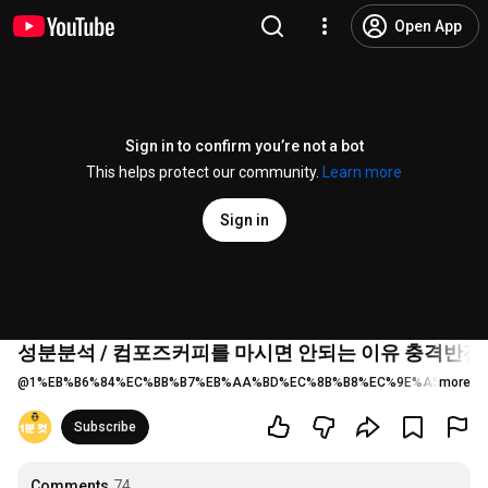
Open App
Sign in to confirm you’re not a bot
This helps protect our community.
Learn more
Sign in
성분분석 / 컴포즈커피를 마시면 안되는 이유 충격반전
@
1%EB%B6%84%EC%BB%B7%EB%AA%BD%EC%8B%B8%EC%9E%A5
more
1K lik
Subscribe
Comments
74