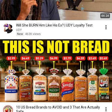
44:24
Will She BURN Him Like His Ex? | UDY Loyalty Test
UDY
New
463K views
31:08
10 US Bread Brands to AVOID and 3 That Are Actually
Safe