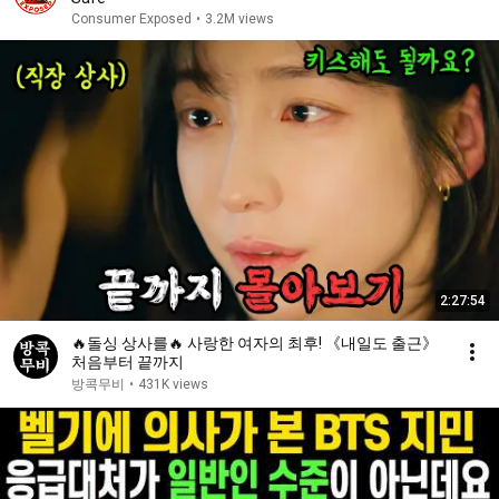
Consumer Exposed
•
3.2M views
2:27:54
🔥돌싱 상사를🔥 사랑한 여자의 최후! 《내일도 출근》
처음부터 끝까지
방콕무비
•
431K views