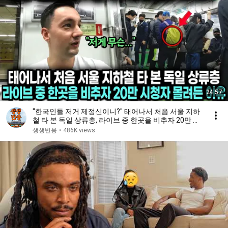
24:57
"한국인들 저거 제정신이니?" 태어나서 처음 서울 지하
철 타 본 독일 상류층, 라이브 중 한곳을 비추자 20만 시
청자 몰려든 이유
생생반응
•
486K views