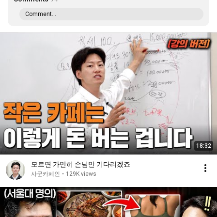
Comment...
18:32
모르면 가만히 손님만 기다리겠죠
사군카페인
•
129K views