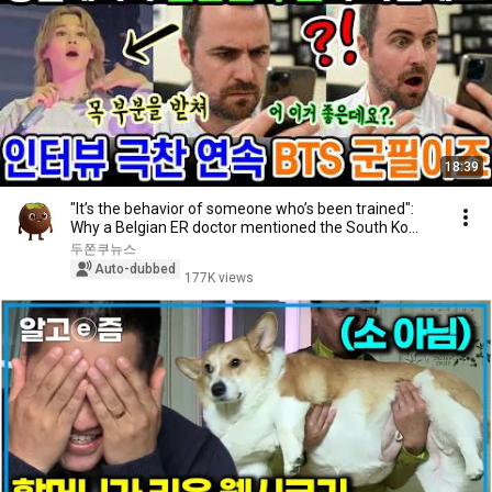
18:39
"It’s the behavior of someone who’s been trained":
Why a Belgian ER doctor mentioned the South Ko...
두쫀쿠뉴스
Auto-dubbed
177K views