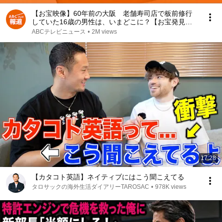
【お宝映像】60年前の大阪 老舗寿司店で板前修行
していた16歳の男性は、いまどこに？【お宝発見！
関西いまむかし】
ABCテレビニュース
•
2M views
17:28
【カタコト英語】ネイティブにはこう聞こえてる
タロサックの海外生活ダイアリーTAROSAC
•
978K views