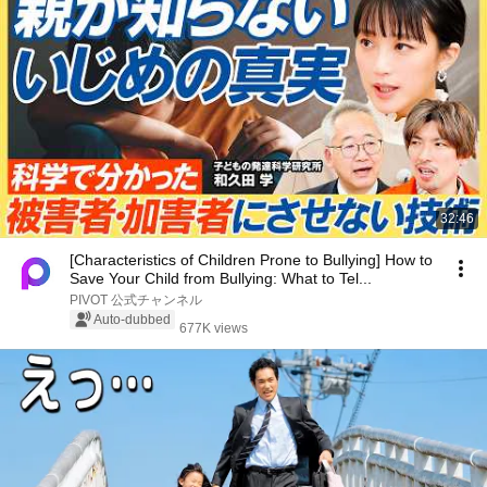
32:46
[Characteristics of Children Prone to Bullying] How to
Save Your Child from Bullying: What to Tel...
PIVOT 公式チャンネル
Auto-dubbed
677K views