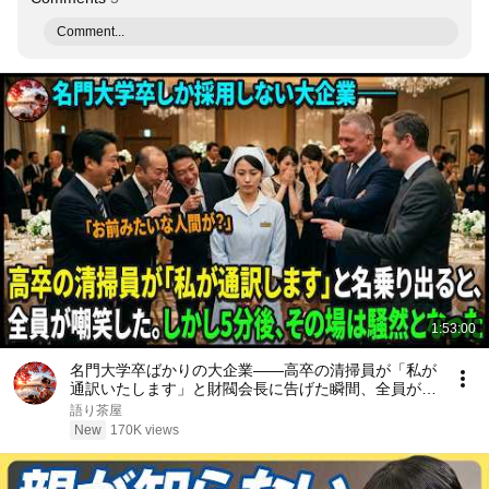
Comment...
1:53:00
名門大学卒ばかりの大企業――高卒の清掃員が「私が
通訳いたします」と財閥会長に告げた瞬間、全員が嘲
笑した。しかし5分後、その場は静まり返った。#動
語り茶屋
エピソード#老後の物語 #家族の物語
New
170K views