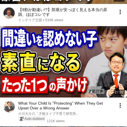
【9割が勘違い!?】部屋が安っぽく見える本当の原
因、ほぼコレです
インテリア王国
•
516K views
27:07
What Your Child Is "Protecting" When They Get
Upset Over a Wrong Answer
小川大介の「才能タイプ子育て研究所」
Auto-dubbed
121K views