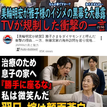
25:50
【美輪明宏が絶賛】雅子さまをダイヤモンドと呼んだ
衝撃の理由…一方、秋篠宮家の海外訪問を巡り現地メ
ディアが報道した内容とは！？【海外の反応】【皇
JAPANの美と魅力
室】
Auto-dubbed
85K views