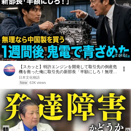
2:04:07
【スカッと】特許エンジンを開発して取引先の倒産危
機を救った俺に取引先の新部長「半額にしろ！無理な
ら中国製を買う」1週間後、部長から鬼電→俺「お宅
日本文化物語
の競合と5倍で独占契約済みです」
New
63K views