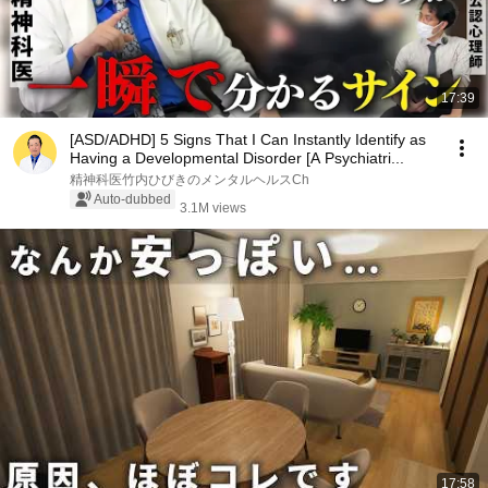
17:39
[ASD/ADHD] 5 Signs That I Can Instantly Identify as
Having a Developmental Disorder [A Psychiatri...
精神科医竹内ひびきのメンタルヘルスCh
Auto-dubbed
3.1M views
17:58