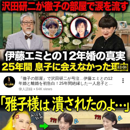
43:06
『徹子の部屋』で沢田研二が号泣…伊藤エミとの12
年婚と離婚を初告白！25年間絶縁した一人息子と再
会した“本当の理由”｜亡き元妻が遺した最期の遺言が
偉人語録
•
64K views
起こした奇跡に涙が止まらない