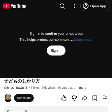
Open App
Sign in to confirm you’re not a bot
This helps protect our community.
Learn more
Sign in
子どものしかり方
@
hiroshihayashi
45 likes
24K views
20 years ago
more
Subscribe
Comments
5