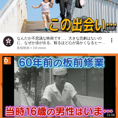
23:37
なんだか不思議な映画です…。大きな悲劇はないの
に、なぜか涙が出る。観るほど心が温かくなるヒーリ
ング映画【映画紹介】
夜桜映画
•
1M views
23:06