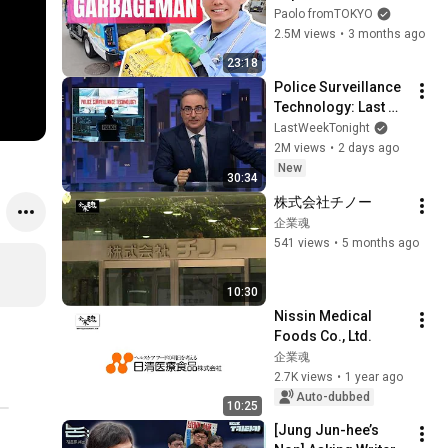
Garbageman
Paolo fromTOKYO
2.5M views
•
3 months ago
23:18
Police Surveillance 
Technology: Last 
Week Tonight with 
LastWeekTonight
John Oliver (HBO)
2M views
•
2 days ago
New
30:34
株式会社チノー
企業魂
541 views
•
5 months ago
10:30
Nissin Medical 
Foods Co., Ltd.
企業魂
2.7K views
•
1 year ago
Auto-dubbed
10:25
[Jung Jun-hee’s 