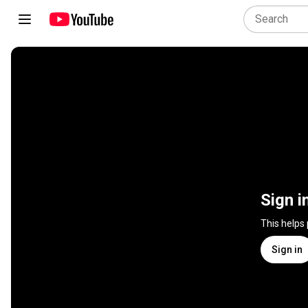
Sign i
This helps
Sign in