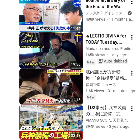
80th Anniversary of 
the End of the War: 
Thinking about the 
テレ東BIZ ダイジェスト
Illness of Japanese 
488K views
•
11 months ago
Organizations 
11:44
thro...
🔥LECTIO DIVINA for 
TODAY Tuesday, 
August 4, 2026 🙏 
María con nosotros Predicaciones
TODAY'S GOSPEL 
165K views
•
1 day ago
Tuesday 8/4/2026 
Auto-dubbed
New
19:56
(Mt 15:1-2, 10...
蔵内議長が方針転
換　“金銭授受”疑惑
で第三者委員会を設
福岡TNC ニュース
置へ　海外出張から
1.6K views
•
31 minutes ago
帰国し表明　出張に
New
11:15
ついては「ネパール
【DX事例】兵神装備
は天国だった」　福
の工場に驚愕！完全
岡県議会 ／ 
ペーパーレスでDXを
AMANO SCOPE 天野眞也
（2026/08/05  OA）
体現した製造現場に
394K views
•
3 years ago
潜入【工場見学】
33:43