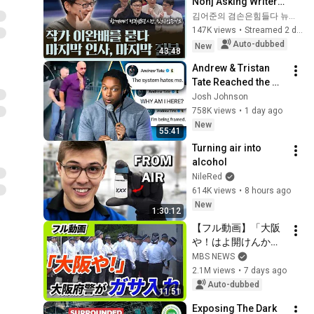
Non] Asking Writer 
Lee Wan-bae: Final 
김어준의 겸손은힘들다 뉴스공장
Farewell, Final 
147K views
•
Streamed 2 days ago
Question | Writer 
Auto-dubbed
New
43:48
Lee Wan-b...
Andrew & Tristan 
Tate Reached the 
End of the Algorithm
Josh Johnson
758K views
•
1 day ago
New
55:41
Turning air into 
alcohol
NileRed
614K views
•
8 hours ago
New
1:30:12
【フル動画】「大阪
や！はよ開けんか
い！」20人超の捜査
MBS NEWS
員が組事務所に　大
2.1M views
•
7 days ago
阪府警が暴力団事務
Auto-dubbed
11:51
所を家宅捜索　特殊
Exposing The Dark 
詐欺の被害金めぐり