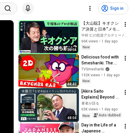
Sign in
【大山聡】キオクシ
ア決算と日本“メモ
リ”の未来を半導体の
中村 仁の投資アカデミー / ブルーモ証券
プロが徹底解説!真の
66K views
•
1 day ago
実力と中国の脅威は?
New
30:54
Delicious food with 
Smeshariki. The 
best episodes - 
TVSmeshariki
Smeshariki 2D. 
192K views
•
1 day ago
Collection 2026
New
48:40
[Akira Saito 
Explains] Beyond 
the Strait of 
著者が語る
Hormuz: The Many 
65K views
•
1 day ago
Reasons Why Iran 
Auto-dubbed
New
48:04
Cannot Be Attacked 
Day in the Life of a 
...
Japanese 