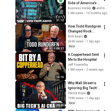
Side of America's AI 
（2026年7月29日）
Data Center 
Business Insider
and Insider
Explosion | View 
7.9M views
•
10 months ago
From Above | 
31:10
Business Insider
How Todd Rundgren 
Changed Rock 
Forever
Rick Beato
263K views
•
1 day ago
New
1:08:37
A Copperhead Sent 
Me to the Hospital
Jeff Foxworthy
1.8M views
•
2 weeks ago
14:16
Why Wall Street is 
Ignoring Big Tech's 
Debt
Patrick Boyle
709K views
•
1 day ago
New
33:41