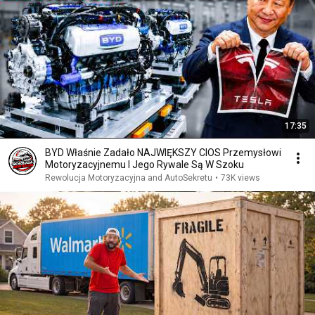
17:35
BYD Właśnie Zadało NAJWIĘKSZY CIOS Przemysłowi
Motoryzacyjnemu I Jego Rywale Są W Szoku
Rewolucja Motoryzacyjna and AutoSekretu
•
73K views