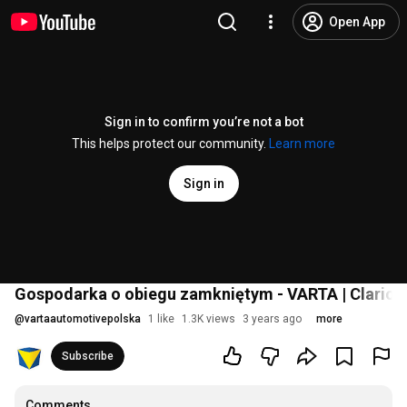
Open App
Sign in to confirm you’re not a bot
This helps protect our community.
Learn more
Sign in
Gospodarka o obiegu zamkniętym - VARTA | Clarios
@
vartaautomotivepolska
1 like
1.3K views
3 years ago
more
Subscribe
Comments