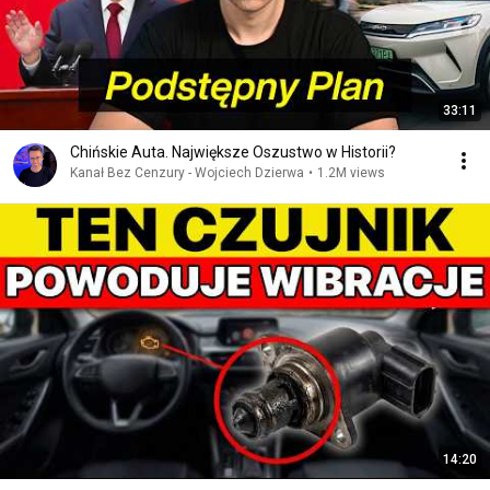
33:11
Chińskie Auta. Największe Oszustwo w Historii?
Kanał Bez Cenzury - Wojciech Dzierwa
•
1.2M views
14:20