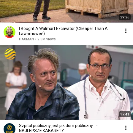
29:26
I Bought A Walmart Excavator (Cheaper Than A
Lawnmower!)
HAXMAN
•
2.3M views
17:41
Szpital publiczny jest jak dom publiczny... -
NAJLEPSZE KABARETY