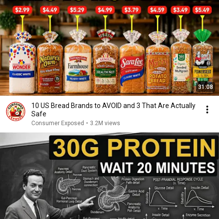
31:08
10 US Bread Brands to AVOID and 3 That Are Actually
Safe
Consumer Exposed
•
3.2M views