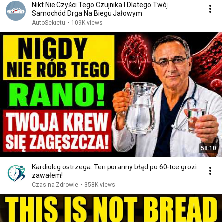
Nikt Nie Czyści Tego Czujnika I Dlatego Twój
Samochód Drga Na Biegu Jałowym
AutoSekretu
•
109K views
58:10
Kardiolog ostrzega: Ten poranny błąd po 60-tce grozi
zawałem!
Czas na Zdrowie
•
358K views