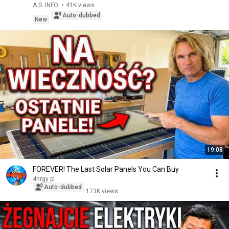
A.S. INFO
•
41K views
Auto-dubbed
New
19:08
FOREVER! The Last Solar Panels You Can Buy
4nrgy pl
Auto-dubbed
173K views