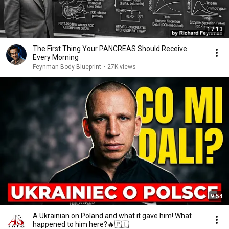
17:13
The First Thing Your PANCREAS Should Receive
Every Morning
Feynman Body Blueprint
•
27K views
9:54
A Ukrainian on Poland and what it gave him! What
happened to him here?🔥🇵🇱