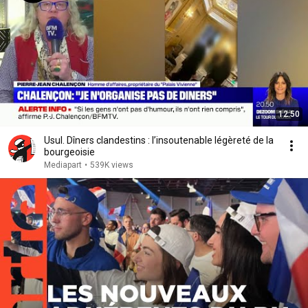
12:50
Usul. Dîners clandestins : l’insoutenable légèreté de la
bourgeoisie
Mediapart
•
539K views