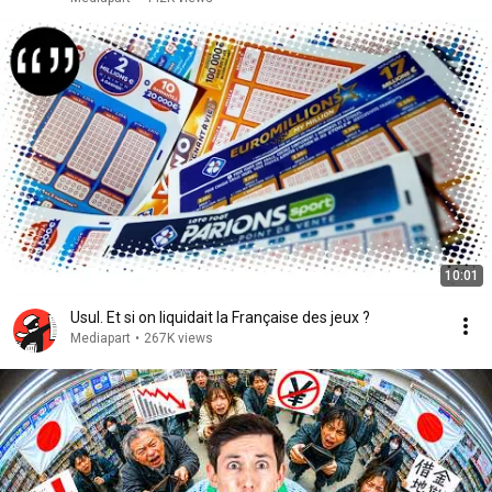
10:01
Usul. Et si on liquidait la Française des jeux ?
Mediapart
•
267K views