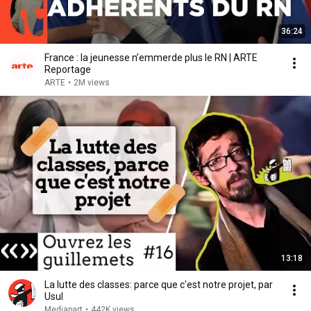
36:24
France : la jeunesse n’emmerde plus le RN | ARTE
Reportage
ARTE
•
2M views
13:18
La lutte des classes: parce que c'est notre projet, par
Usul
Mediapart
•
442K views