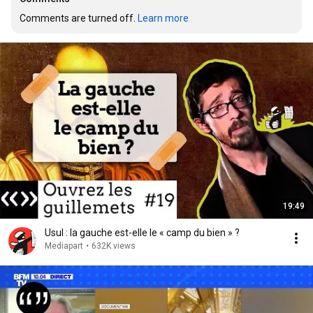
Comments are turned off. 
Learn more
19:49
Usul : la gauche est-elle le « camp du bien » ?
Mediapart
•
632K views