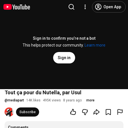
Open App
Sign in to confirm you’re not a bot
This helps protect our community.
Learn more
Sign in
Tout ça pour du Nutella, par Usul
@
mediapart
14K likes
495K views
8 years ago
more
Subscribe
Comments