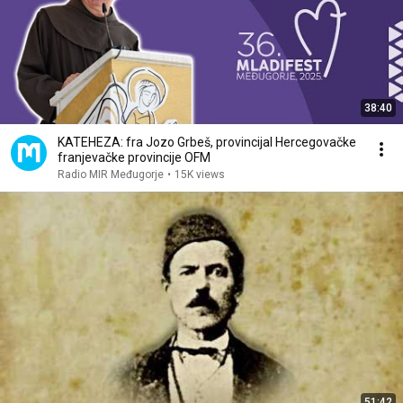
38:40
KATEHEZA: fra Jozo Grbeš, provincijal Hercegovačke
franjevačke provincije OFM
Radio MIR Međugorje
•
15K views
51:42