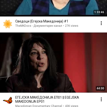
1:33:46
Сведоци (Егејска Македонија) #1
TheMKDocs - Документарен канал
•
27K views
44:00
ЕГЕЈСКА МАКЕДОНИЈА ЕП01 || EGEJSKA
MAKEDONIJA EP01
Macedonian Documentary Channel
•
43K views