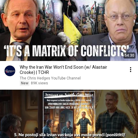
54:30
Why the Iran War Won’t End Soon (w/ Alastair
Crooke) | TCHR
The Chris Hedges YouTube Channel
New
89K views