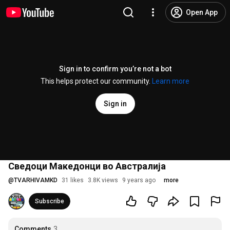
Open App
Sign in to confirm you’re not a bot
This helps protect our community.
Learn more
Sign in
Сведоци Македонци во Австралија
@
TVARHIVAMKD
31 likes
3.8K views
9 years ago
more
Subscribe
Comments
3