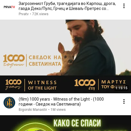
Загрозениот Груби, трагедијата во Карпош, дрога,
газда Деко/Пулс, Грчец и Шеваљ-Претрес со
Ѓурчески
Prvatv
•
72K views
1:15:15
(film) 1000 years - Witness of the Light - (1000
години - Сведок на Светлината)
Bigorski Manastir
•
1M views