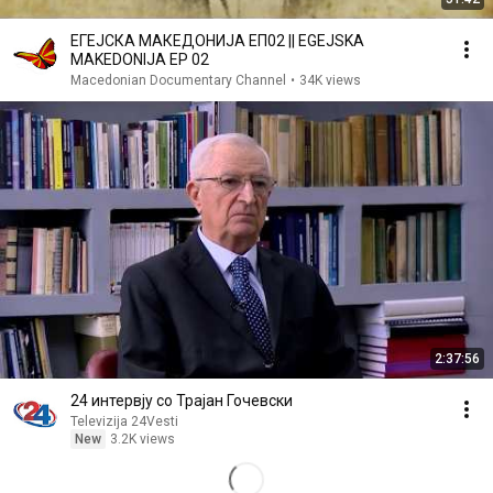
ЕГЕЈСКА МАКЕДОНИЈА ЕП02 || EGEJSKA
MAKEDONIJA EP 02
Macedonian Documentary Channel
•
34K views
2:37:56
24 интервју со Трајан Гочевски
Televizija 24Vesti
New
3.2K views