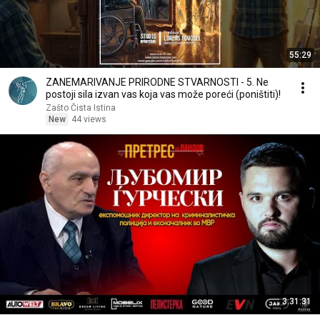
55:29
ZANEMARIVANJE PRIRODNE STVARNOSTI - 5. Ne
postoji sila izvan vas koja vas može poreći (poništiti)!
Zašto Čista Istina
New
44 views
3:31:31