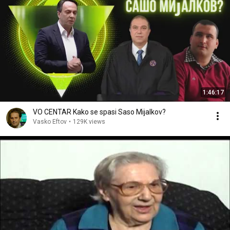
1:46:17
VO CENTAR Kako se spasi Saso Mijalkov?
Vasko Eftov
•
129K views