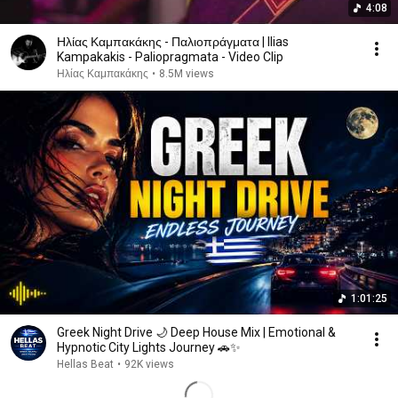
4:08
Ηλίας Καμπακάκης - Παλιοπράγματα | Ilias
Kampakakis - Paliopragmata - Video Clip
Ηλίας Καμπακάκης
•
8.5M views
1:01:25
Greek Night Drive 🌙 Deep House Mix | Emotional &
Hypnotic City Lights Journey 🚗✨
Hellas Beat
•
92K views