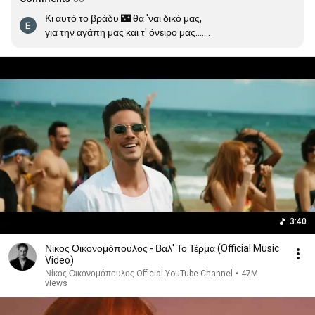
Κι αυτό το βράδυ 🌃 θα 'ναι δικό μας,

για την αγάπη μας και τ' όνειρο μας....

Ε+Ε= Το πιο υπέροχο ταξίδι της ζωής μας....!!!!!
3:40
Νίκος Οικονομόπουλος - Βαλ' Το Τέρμα (Official Music
Video)
Νίκος Οικονομόπουλος Official YouTube Channel
•
47M
views