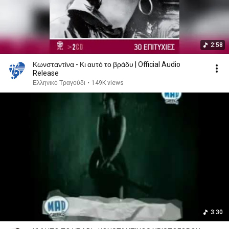
2:58
Κωνσταντίνα - Κι αυτό το βράδυ | Official Audio
Release
Ελληνικό Τραγούδι
•
149K views
3:30