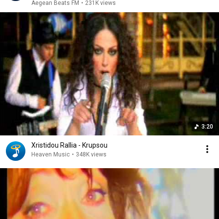
Aegean Beats FM
•
231K views
3:20
Xristidou Rallia - Krupsou
Heaven Music
•
348K views