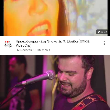
4:22
Ημισκούμπρια - Στη Ντισκοτέκ ft. Ελπίδα (Official
VideoClip)
FM Records
•
9.3M views