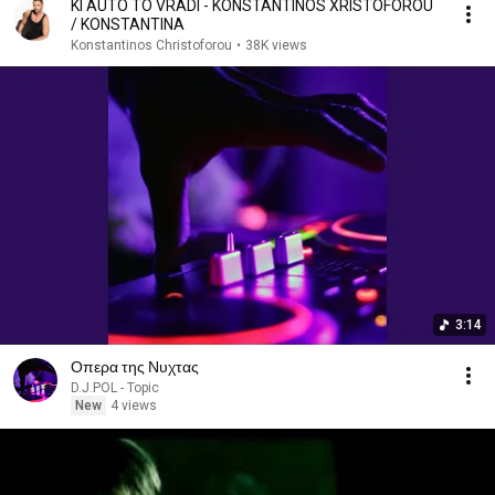
KI AUTO TO VRADI - KONSTANTINOS XRISTOFOROU
/ KONSTANTINA
Konstantinos Christoforou
•
38K views
3:14
Οπερα της Νυχτας
D.J.POL - Topic
New
4 views