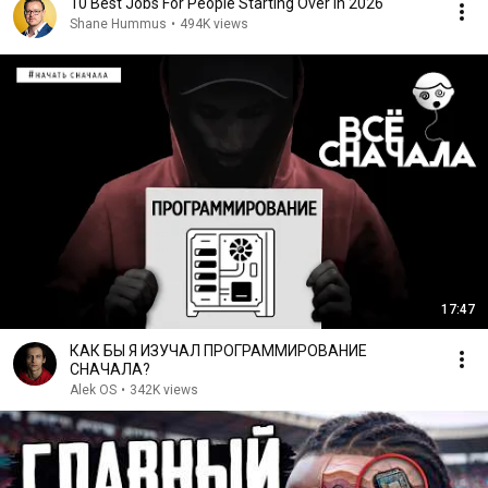
10 Best Jobs For People Starting Over In 2026
Shane Hummus
•
494K views
17:47
КАК БЫ Я ИЗУЧАЛ ПРОГРАММИРОВАНИЕ
СНАЧАЛА?
Alek OS
•
342K views