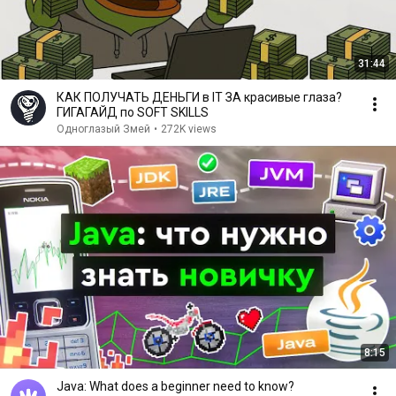
31:44
КАК ПОЛУЧАТЬ ДЕНЬГИ в IT ЗА красивые глаза?
ГИГАГАЙД по SOFT SKILLS
Одноглазый Змей
•
272K views
8:15
Java: What does a beginner need to know?