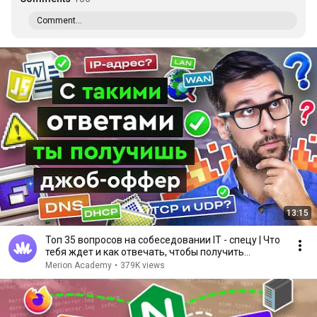
Comment...
13:15
Топ 35 вопросов на собеседовании IT - спецу | Что
тебя ждет и как отвечать, чтобы получить
оффер?
Merion Academy
•
379K views