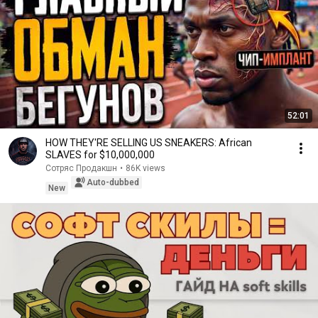
52:01
HOW THEY'RE SELLING US SNEAKERS: African
SLAVES for $10,000,000
Сотряс Продакшн
•
86K views
Auto-dubbed
New