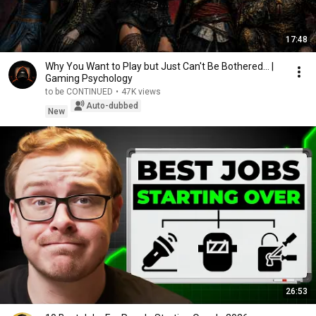
17:48
Why You Want to Play but Just Can't Be Bothered... |
Gaming Psychology
to be CONTINUED
•
47K views
Auto-dubbed
New
26:53