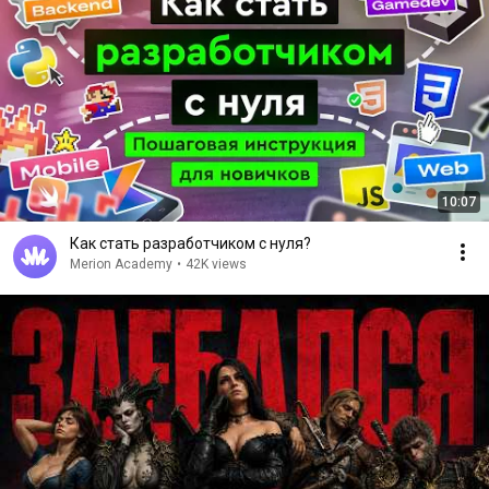
10:07
Как стать разработчиком с нуля?
Merion Academy
•
42K views