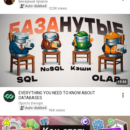
Бинарный происк
Auto-dubbed
323K views
19:46
EVERYTHING YOU NEED TO KNOW ABOUT
DATABASES
Просто Devops
Auto-dubbed
96K views