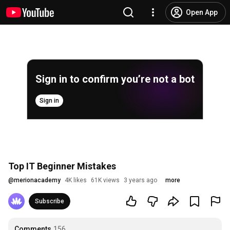
Open App
Sign in to confirm you’re not a bot
Sign in
Top IT Beginner Mistakes
@
merionacademy
4K likes
61K views
3 years ago
more
Subscribe
Comments
156