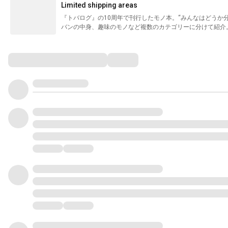
Limited shipping areas
『トバログ』の10周年で刊行したモノ本。“みんなはどうか
バンの中身、趣味のモノなど複数のカテゴリーに分けて紹介。すべて本人私物。 
suspended shipments to the United States due to customs-r
shipping becomes available again. 概要 Tob
2025年4月15日発売 224ページ・A5 2,000部 4,400円(
Comments
身 03_旅をともにする道具 04_暮らしの道具 05_僕のルーツと
PREDUCTS DESK - POLAR P16 - P17 Aeron Chair Remasterd -
Monitor - White P21 Flo Monitor Arm - White P22 EarPod
つくった自作PC P27 Alienware x17 R2 P28 - P29 Vision Pro P30
P33 Keychron Q0 Max QMK P34 Magic Trackpad 2
ボール - パールホワイト P36 - P37 Zeal PC Clickiez 40g P36 - P
電源タップ - ホワイト P38 - P39 ディスプレイシリコンケーブル2.0m P3
Anker 547 Charger (120W) P40 - P41 プロジェクトペーパー
QUADERNO - A5 P45 pomera DM30 P46 - P47 ポリッシン
P46 - P47 匠の技 最高級煤竹耳かき P48 - P49 Gorilla Mounting
P49 Aetekのメジャー P50 Atmoph Window 2 P51 Mid-Century B
P55 スチールラック スリムラック - ホワイト P56 Panthella 160 Por
P59 Draw wall clock P60 - P61 ゲームボーイ型のランプ P60 - 
マグネットが付く ウォールラック W90 P62 - P63 Manfrotto Auto Pole
P65 QNAP TS-251D P64 - P65 SHURE MoveMic P64 - 
11インチ iPad Pro(第3世代) P78 HALFDAY PACK P79 Ar
ー P82 - P83 フラットバッグ 4 P82 - P83 Clipa Polished S
ビーユー P84 ロルバーン ポケット付メモL P85 LAMY safari - ボール