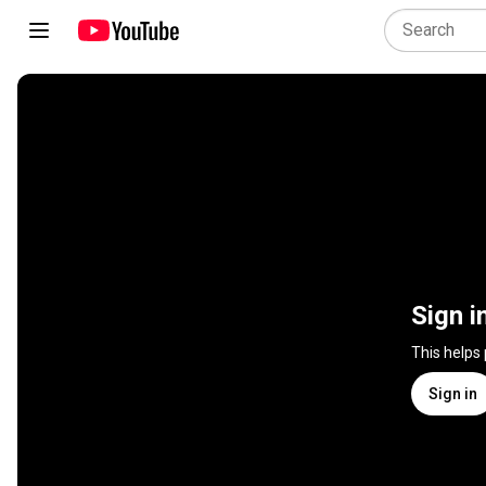
Sign i
This helps
Sign in