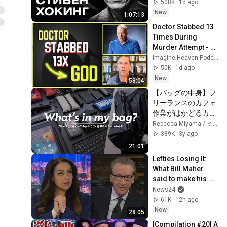
Idol Stories / 
508K
1d ago
MINAEV
New
1:07:13
Doctor Stabbed 13 
Times During 
Murder Attempt - 
Then God Showed 
Imagine Heaven Podcast with John Burke
Up | Near Death 
50K
1d ago
Experience
New
58:04
【バッグの中身】フ
リーランスのカフェ
作業がはかどるカバ
ンの中身 / What's in 
Rebecca Miyama / ミヤマレベッカ
my bag
389K
3y ago
21:01
Lefties Losing It: 
What Bill Maher 
said to make his 
leftie audience 
News24
gasp
61K
12h ago
New
28:05
[Compilation #20] A 