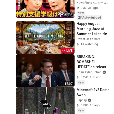
School": Opposing 
NewsPicks /ニューズピックス
Reformers Clash / 
99K
3d ago
Strategi...
New
21:18
Auto-dubbed
Happy August 
Morning Jazz at 
Summer Lakeside 
Porch Ambience ☀️ 
Sweet Jazz Cafe
Jazz Relaxing 
1K watching
Music for Stress 
LIVE
Relief
BREAKING: 
BOMBSHELL 
UPDATE on release 
of hidden Epstein 
Brian Tyler Cohen
and 
files
345K
13h ago
New
17:07
Minecraft 2v2 Death 
Swap
Sapnap
689K
1d ago
New