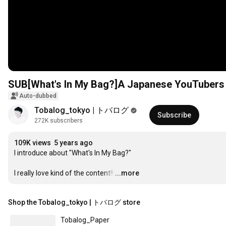
SUB[What's In My Bag?]A Japanese YouTubers
Auto-dubbed
Tobalog_tokyo | トバログ
Subscribe
272K subscribers
109K views
5 years ago
I introduce about "What's In My Bag?"

I really love kind of the content!!
…
...more
Shop the Tobalog_tokyo | トバログ store
Tobalog_Paper