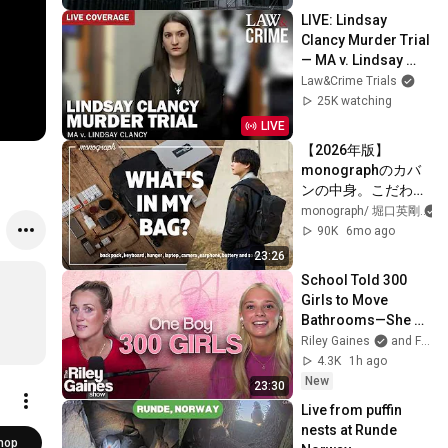
LIVE: Lindsay 
Clancy Murder Trial 
— MA v. Lindsay 
Clancy — Day 9
Law&Crime Trials
25K watching
LIVE
【2026年版】
monographのカバ
ンの中身。こだわり
を詰め込んだ愛用
monograph/ 堀口英剛
品・ガジェット紹介 
90K
6mo ago
| What' in my bag
23:26
School Told 300 
Girls to Move 
Bathrooms—She 
Refused | The Riley 
Riley Gaines
and Fox News
Gaines Show
4.3K
1h ago
New
23:30
Live from puffin 
nests at Runde 
hop