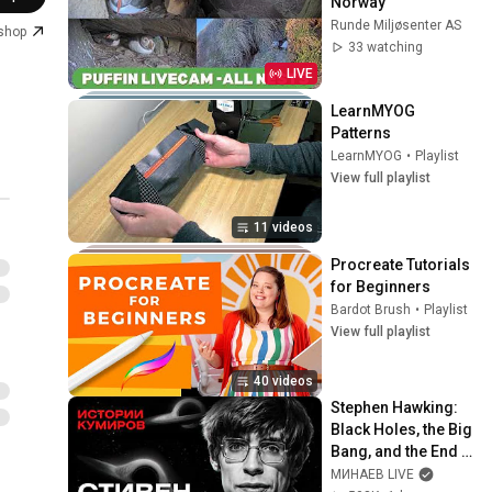
Norway
Runde Miljøsenter AS
.shop
33 watching
LIVE
LearnMYOG 
Patterns
LearnMYOG
•
Playlist
View full playlist
11 videos
Procreate Tutorials 
for Beginners
Bardot Brush
•
Playlist
View full playlist
40 videos
Stephen Hawking: 
Black Holes, the Big 
Bang, and the End 
of the Universe / 
МИНАЕВ LIVE