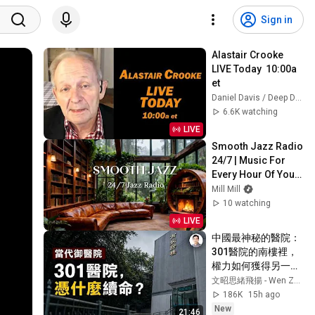
Sign in
Alastair Crooke 
LIVE Today  10:00a 
et
Daniel Davis / Deep Dive
6.6K watching
LIVE
Smooth Jazz Radio 
24/7 | Music For 
Every Hour Of Your 
Day
Mill Mill
10 watching
LIVE
中國最神秘的醫院：
301醫院的南樓裡，
權力如何獲得另一套
生命規則？【文昭思
文昭思緒飛揚 - Wen Zhao Studio
緒飛揚563】
186K
15h ago
New
21:46