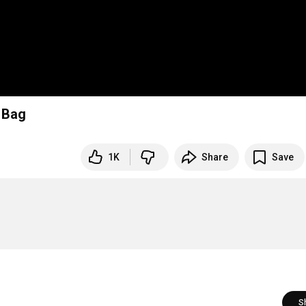
 Bag
1K
Share
Save
S