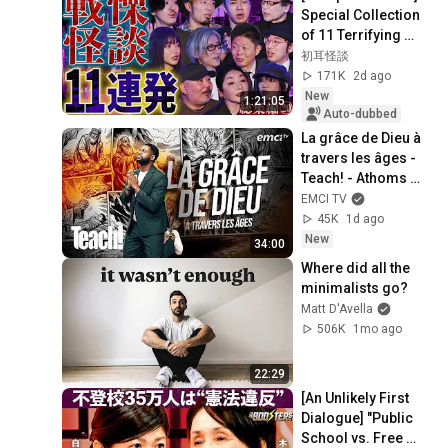
Special Collection 
of 11 Terrifying 
Ghost Stories 
初耳怪談
[Murata Ramu] 
171K
2d ago
[Iyama Ryokic...
New
1:21:05
Auto-dubbed
La grâce de Dieu à 
travers les âges - 
Teach! - Athoms 
Mbuma
EMCI TV
45K
1d ago
New
34:00
Where did all the 
minimalists go?
Matt D'Avella
506K
1mo ago
22:29
[An Unlikely First 
Dialogue] "Public 
School vs. Free 