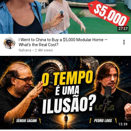
27:27
I Went to China to Buy a $5,000 Modular Home —
What's the Real Cost?
Nahana
•
2.4M views
15:39