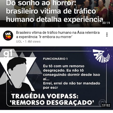
30:19
Brasileiro vítima de tráfico humano na Ásia relembra
a experiência: 'Ir embora ou morrer'
UOL
•
1.4M views
11:02