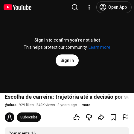
Open App
Sign in to confirm you’re not a bot
This helps protect our community.
Learn more
Sign in
Escolha de carreira: trajetória até a decisão por se to
@
alura
929 likes
249K views
3 years ago
more
Subscribe
Comments
16