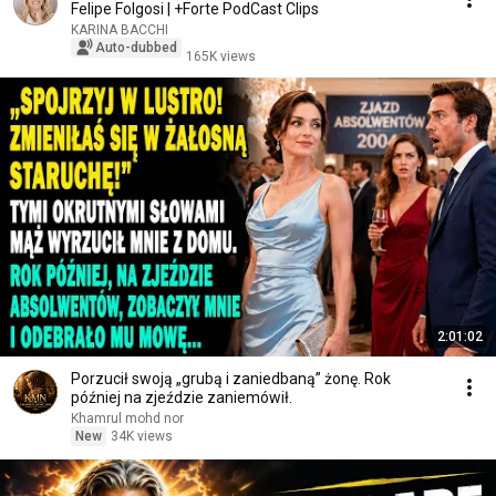
Felipe Folgosi | +Forte PodCast Clips
KARINA BACCHI
Auto-dubbed
165K views
2:01:02
Porzucił swoją „grubą i zaniedbaną” żonę. Rok
później na zjeździe zaniemówił.
Khamrul mohd nor
New
34K views