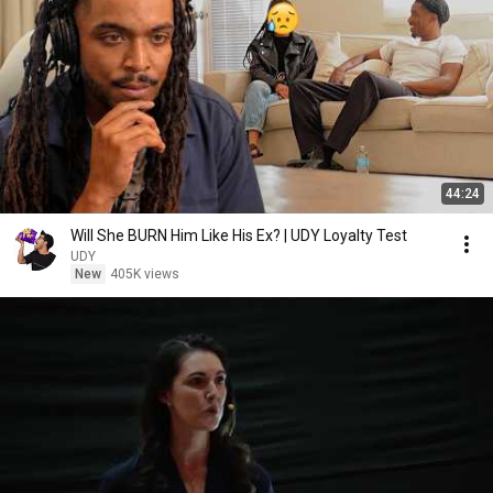
44:24
Will She BURN Him Like His Ex? | UDY Loyalty Test
UDY
New
405K views