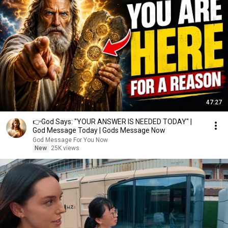
47:27
👉God Says: "YOUR ANSWER IS NEEDED TODAY" |
God Message Today | Gods Message Now
God Message For You Now
New
25K views