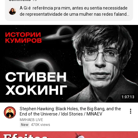
A Gi é  referência pra mim, antes eu sentia necessidade 
de representatividade de uma mulher nas redes falando 
de backend 

E quando conheci o spacecoding eu cai de paraquedas 
lá e lá mesmo fiquei ❤ adoro ver seu crescimento e 
continue sempre compartilhando gi ! Vc nao tem ideia 
de o quanto faz diferença na vida das pessoas
1:07:13
Stephen Hawking: Black Holes, the Big Bang, and the
End of the Universe / Idol Stories / MINAEV
МИНАЕВ LIVE
New
470K views