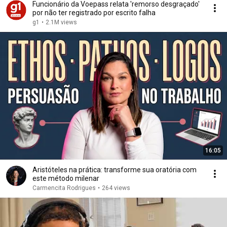
Funcionário da Voepass relata 'remorso desgraçado'
por não ter registrado por escrito falha
g1
•
2.1M views
16:05
Aristóteles na prática: transforme sua oratória com
este método milenar
Carmencita Rodrigues
•
264 views