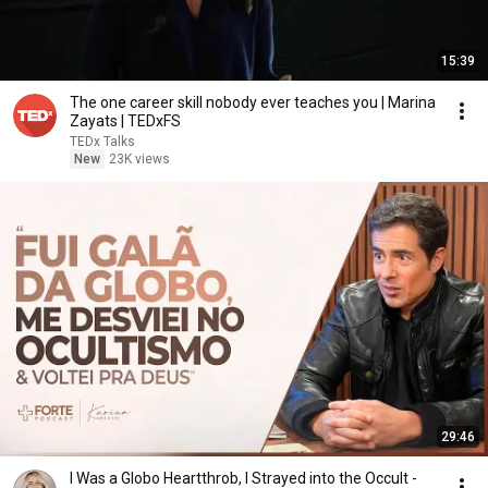
15:39
The one career skill nobody ever teaches you | Marina
Zayats | TEDxFS
TEDx Talks
New
23K views
29:46
I Was a Globo Heartthrob, I Strayed into the Occult -