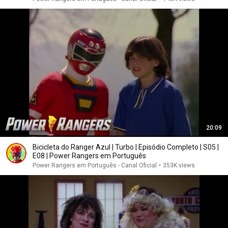
20:09
Bicicleta do Ranger Azul | Turbo | Episódio Completo | S05 |
E08 | Power Rangers em Português
Power Rangers em Português - Canal Oficial
•
353K views