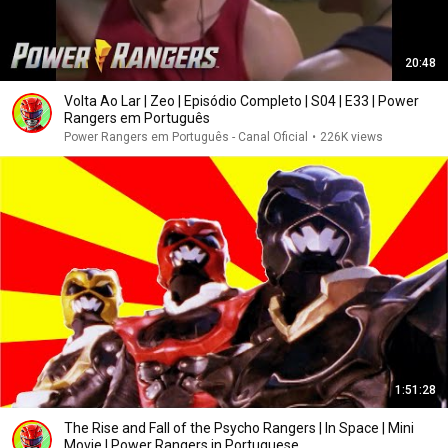
20:48
Volta Ao Lar | Zeo | Episódio Completo | S04 | E33 | Power
Rangers em Português
Power Rangers em Português - Canal Oficial
•
226K views
1:51:28
The Rise and Fall of the Psycho Rangers | In Space | Mini
Movie | Power Rangers in Portuguese