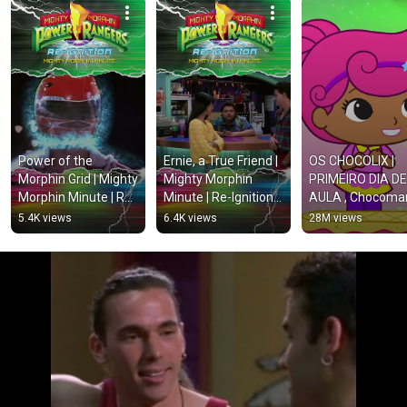
Power of the 
Ernie, a True Friend | 
OS CHOCOLIX | 
Morphin Grid | Mighty 
Mighty Morphin 
PRIMEIRO DIA DE 
Morphin Minute | Re-
Minute | Re-Ignition | 
AULA , Chocomar
Ignition | Power 
Power Rangers for 
Chocolyne causa
5.4K views
6.4K views
28M views
Rangers for Kids
Kids
burburinho #sho