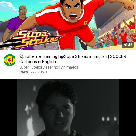
20:46
🚀 Extreme Training | @Supa Strikas in English | SOCCER
Cartoons in English
Super Futebol Desenhos Animados
New
29K views