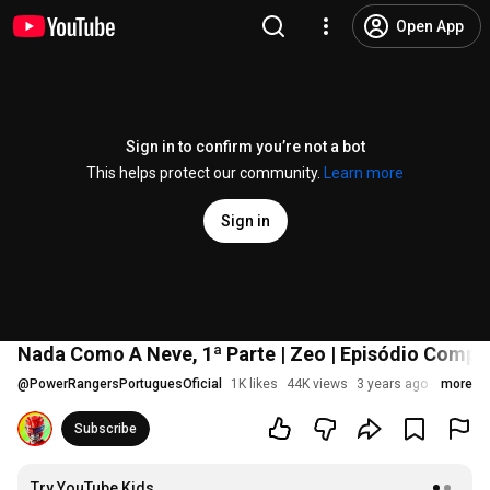
Open App
Sign in to confirm you’re not a bot
This helps protect our community.
Learn more
Sign in
Nada Como A Neve, 1ª Parte | Zeo | Episódio Comple
@
PowerRangersPortuguesOficial
1K likes
44K views
3 years ago
more
Subscribe
Try YouTube Kids