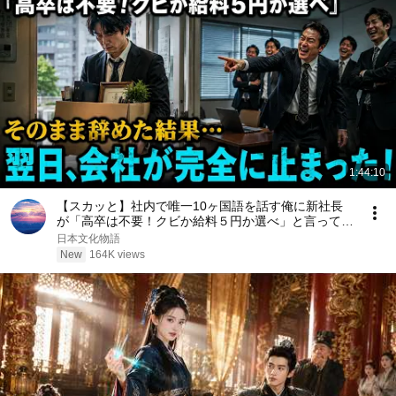
1:44:10
【スカッと】社内で唯一10ヶ国語を話す俺に新社長
が「高卒は不要！クビか給料５円か選べ」と言ってき
た。そのまま辞めた結果
日本文化物語
New
164K views