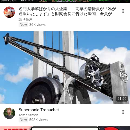
名門大学卒ばかりの大企業――高卒の清掃員が「私が
通訳いたします」と財閥会長に告げた瞬間、全員が嘲
笑した。しかし5分後、その場は静まり返った。#動
語り茶屋
エピソード#老後の物語 #家族の物語
New
36K views
21:56
Supersonic Trebuchet
Tom Stanton
New
598K views