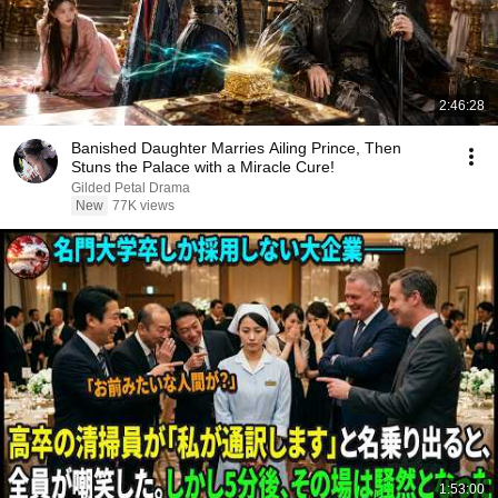
2:46:28
Banished Daughter Marries Ailing Prince, Then
Stuns the Palace with a Miracle Cure!
Gilded Petal Drama
New
77K views
1:53:00