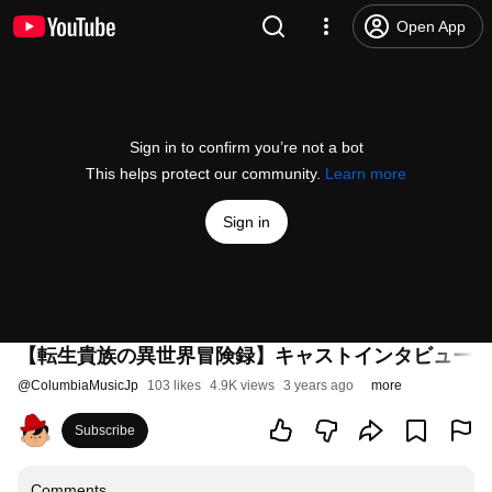
Open App
Sign in to confirm you’re not a bot
This helps protect our community.
Learn more
Sign in
【転生貴族の異世界冒険録】キャストインタビュー 依
@
ColumbiaMusicJp
103 likes
4.9K views
3 years ago
more
Subscribe
Comments