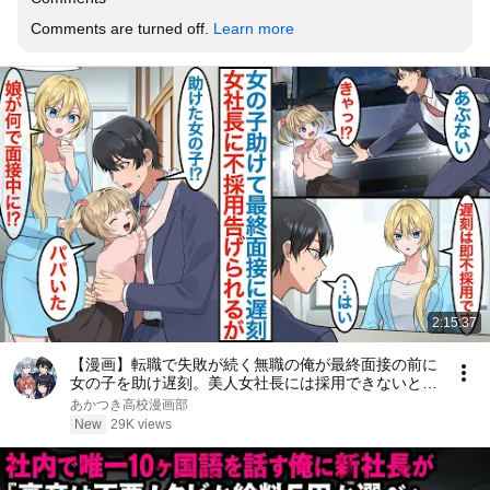
Comments are turned off. 
Learn more
2:15:37
【漫画】転職で失敗が続く無職の俺が最終面接の前に
女の子を助け遅刻。美人女社長には採用できないと言
われるが娘が現れて「パパだ」彼女はシンママで父親
あかつき高校漫画部
に似ていたことで働くことになるが【総集編恋愛マン
New
29K views
ガ】