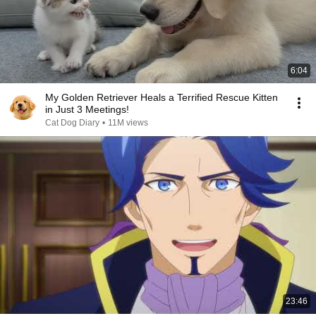
6:04
My Golden Retriever Heals a Terrified Rescue Kitten
in Just 3 Meetings!
Cat Dog Diary
•
11M views
23:46