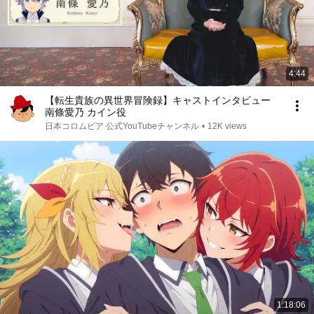
4:44
【転生貴族の異世界冒険録】キャストインタビュー
南條愛乃 カイン役
日本コロムビア 公式YouTubeチャンネル
•
12K views
1:18:06