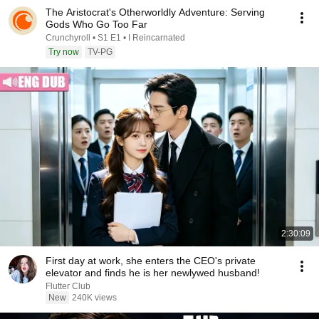
The Aristocrat's Otherworldly Adventure: Serving
Gods Who Go Too Far
Crunchyroll • S1 E1 • I Reincarnated
Try now
TV-PG
2:30:09
First day at work, she enters the CEO's private
elevator and finds he is her newlywed husband!
Flutter Club
New
240K views