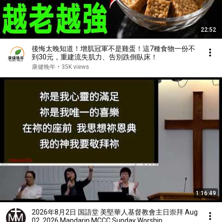
22:52
後悔太晚知道！增肌冠軍不是雞蛋！這7種食物一份不
到30元，重建流失肌力、告別跌倒臥床！
康健晚年
•
35K views
1:16:49
2026年8月2日 国語堂 美堅華人基督教會主日崇拜 Aug
02, 2026 Mandarin MCCC Sunday Worship