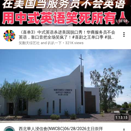
1:30:08
《喜单3》中式英语杀进美国脱口秀！华裔服务员不会
英语，靠口音把全场笑疯了！#喜剧之王单口季 #脱口
秀 #搞笑 #喜剧 #funny #综艺
笑翻天综艺社 and 叭叭一下
•
321K views
1:13:15
西北華人浸信會(NWCBC)06/28/2026主日崇拜