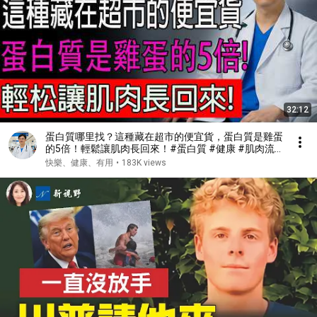
32:12
蛋白質哪里找？這種藏在超市的便宜貨，蛋白質是雞蛋
的5倍！輕鬆讓肌肉長回來！#蛋白質 #健康 #肌肉流
失 #肌少症
快樂、健康、有用
•
183K views