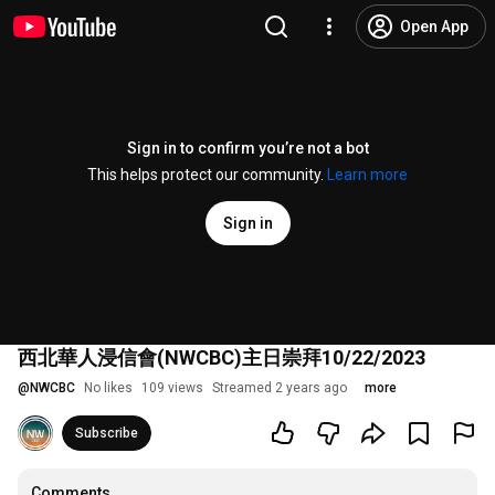
Open App
Sign in to confirm you’re not a bot
This helps protect our community.
Learn more
Sign in
西北華人浸信會(NWCBC)主日崇拜10/22/2023
@
NWCBC
No likes
109 views
Streamed 2 years ago
more
Subscribe
Comments