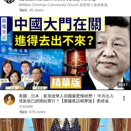
Milliken Christian Community Church 美堅華人基督教會
New
45 views
35:47
美國，日本，新加坡華人回國爆驚悚經歷！ 中共出入
境新規已經開始實行？【圍爐夜話精華版】唐靖遠
Jason 薇羽 方菲
方菲時間
New
87K views