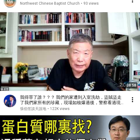
Northwest Chinese Baptist Church
•
93 views
38:58
我得罪了誰？？？ 我們的家遭到入室洗劫，盜賊盜走
了我們家所有的珍藏，現場如核爆過後，警察看過現場
後問我：你得罪了誰？（2026/07/17）
張伯笠談天說地
•
122K views