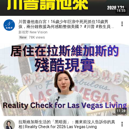
16:55
川普邀他進白宮！16歲少年巨浪中死死抓住10歲男
孩，兩分鐘救援為何感動整個美國？ #川普 #救生員 #
美國精神 | 新視野 第2467期 20260731
新視野 New Vision
New
78K views
11:28
拉斯維加斯生活的「黑暗面」：搬來前沒人告訴你的真
相 | Reality Check for 2026 Las Vegas Living