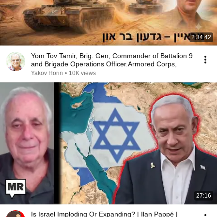
2:34:42
Yom Tov Tamir, Brig. Gen, Commander of Battalion 9
and Brigade Operations Officer.Armored Corps,
Yakov Horin
•
10K views
27:16
Is Israel Imploding Or Expanding? | Ilan Pappé |