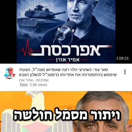
1:09:23
סער צור: כשהרצי הלוי רצה שאפרוש מצה״ל, הצעתי
שיממש בהתפטרותו את אחריותו כרמטכ״ל לכשלון הצבא
אפרכסת - אמיר אורן
New
3.8K views