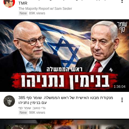
TMR
The Majority Report w/ Sam Seder
New
89K views
1:36:04
מנקודת מבטו האישית של ראש הממשלה. שומר סף 385
עם בנימין נתניהו
גדי טאוב: שומר סף
New
98K views