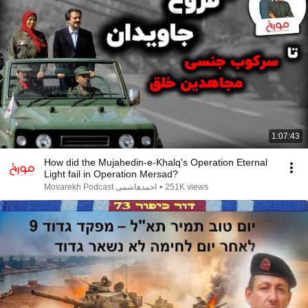
1:07:43
How did the Mujahedin-e-Khalq's Operation Eternal
Light fail in Operation Mersad?
Movarekh Podcast احمدهاشمی
•
251K views