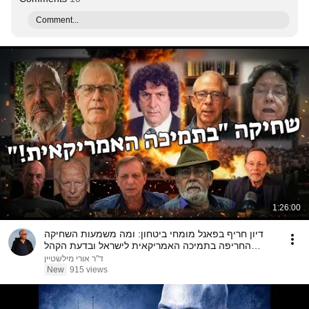
Comment...
1:26:00
דיון חריף בפאנל מומחי ביטחון: ומה משמעות השחיקה
החריפה בתמיכה האמריקאית לישראל ובדעת הקהל
בארה"ב?!
ד"ר אורי מילשטיין
New
915 views