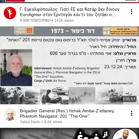
Γ. Εγκολφόπουλος: Γιατί ΕΕ και Κατάρ δεν δίνουν
Eurofighter στον Ερντογάν και τι του ζητάει ο
Τραμπ
Η ΝΑΥΤΕΜΠΟΡΙΚΗ
•
142K views
3:01:57
Brigadier General (Res.) Itzhak Amitai-Z'etlaney,
Phantom Navigator, 201 "The One".
Yakov Horin
•
8.4K views