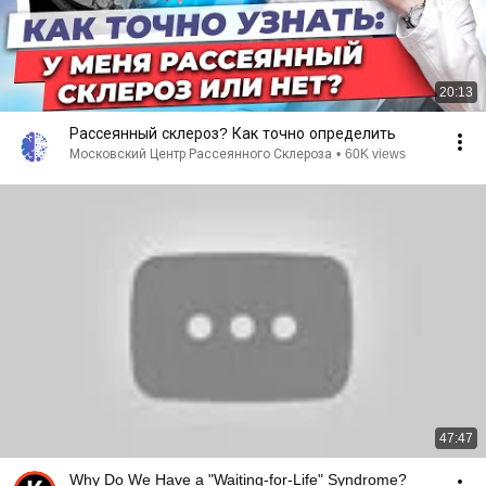
20:13
Рассеянный склероз? Как точно определить
Московский Центр Рассеянного Склероза
•
60K views
47:47
Why Do We Have a "Waiting-for-Life" Syndrome?