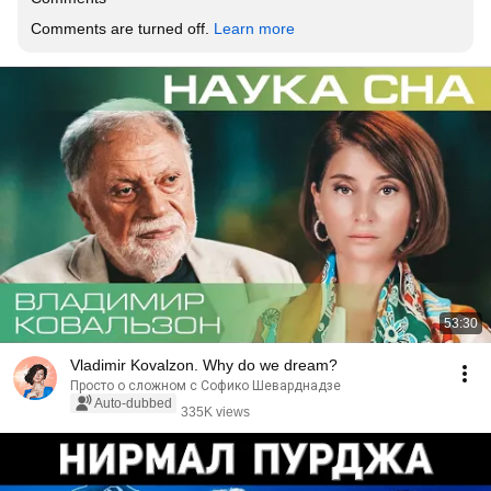
Comments are turned off. 
Learn more
53:30
Vladimir Kovalzon. Why do we dream?
Просто о сложном с Софико Шеварднадзе
Auto-dubbed
335K views