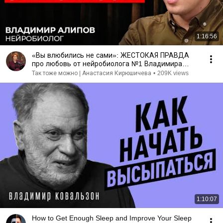
1:16:56
«Вы влюбились не сами»: ЖЕСТОКАЯ ПРАВДА
про любовь от нейробиолога №1 Владимира
Алипова
Так тоже можно | Анастасия Кирюшичева
•
209K views
1:10:07
How to Get Enough Sleep and Improve Your Sleep