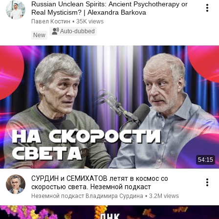
Russian Unclean Spirits: Ancient Psychotherapy or
Real Mysticism? | Alexandra Barkova
Павел Костин
•
35K views
Auto-dubbed
New
54:15
СУРДИН и СЕМИХАТОВ летят в космос со
скоростью света. Неземной подкаст
Неземной подкаст Владимира Сурдина
•
3.2M views