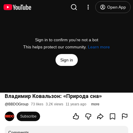
Open App
Sign in to confirm you’re not a bot
This helps protect our community.
Learn more
Sign in
Владимир Ковальзон: «Природа сна»
@
BBDOGroup
73 likes
3.2K views
11 years ago
more
Subscribe
Comments