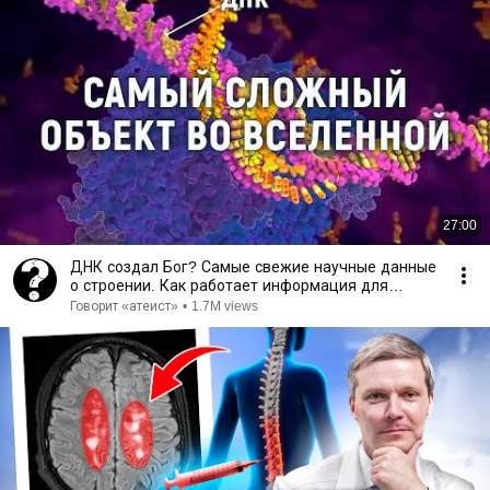
27:00
ДНК создал Бог? Самые свежие научные данные
о строении. Как работает информация для
жизни организмов
Говорит «атеист»
•
1.7M views