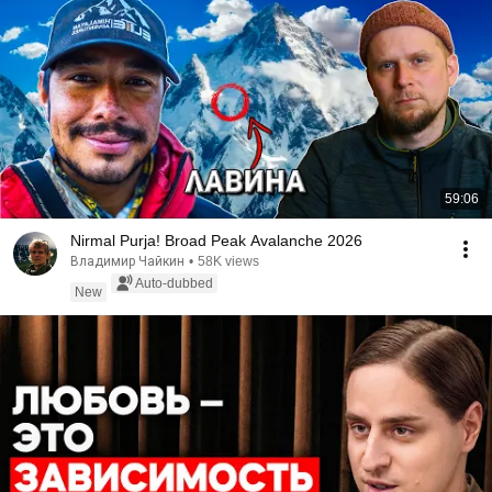
59:06
Nirmal Purja! Broad Peak Avalanche 2026
Владимир Чайкин
•
58K views
Auto-dubbed
New