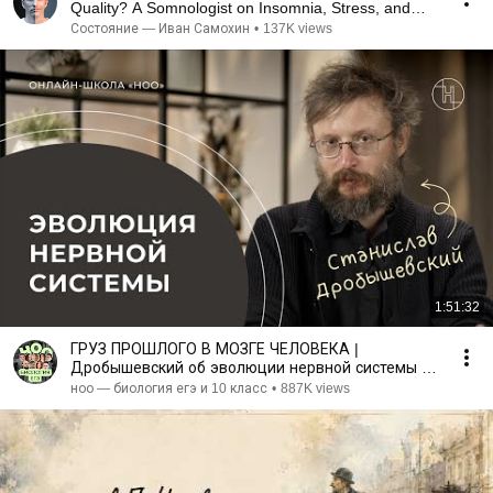
Quality? A Somnologist on Insomnia, Stress, and
Dr...
Состояние — Иван Самохин
•
137K views
1:51:32
ГРУЗ ПРОШЛОГО В МОЗГЕ ЧЕЛОВЕКА |
Дробышевский об эволюции нервной системы |
НОО
ноо — биология егэ и 10 класс
•
887K views