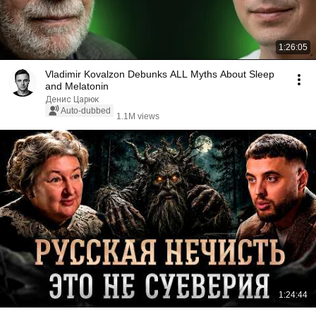
1:26:05
Vladimir Kovalzon Debunks ALL Myths About Sleep
and Melatonin
Денис Царюк
Auto-dubbed
1.1M views
1:24:44