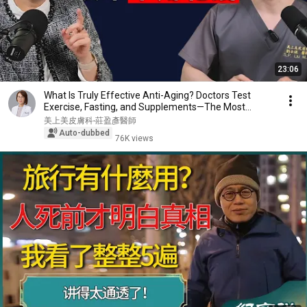
23:06
What Is Truly Effective Anti-Aging? Doctors Test
Exercise, Fasting, and Supplements—The Most
Impa...
美上美皮膚科-莊盈彥醫師
Auto-dubbed
76K views