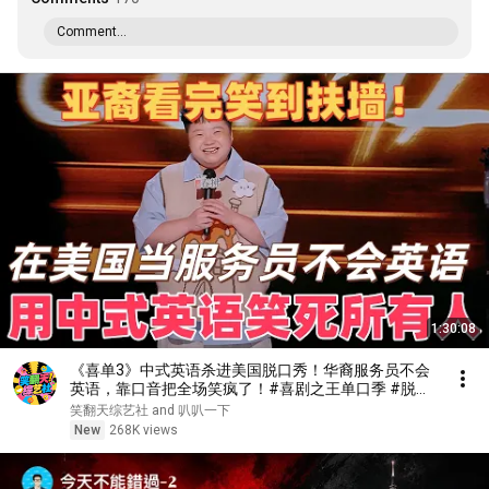
Comment...
1:30:08
《喜单3》中式英语杀进美国脱口秀！华裔服务员不会
英语，靠口音把全场笑疯了！#喜剧之王单口季 #脱口
秀 #搞笑 #喜剧 #funny #综艺
笑翻天综艺社 and 叭叭一下
New
268K views