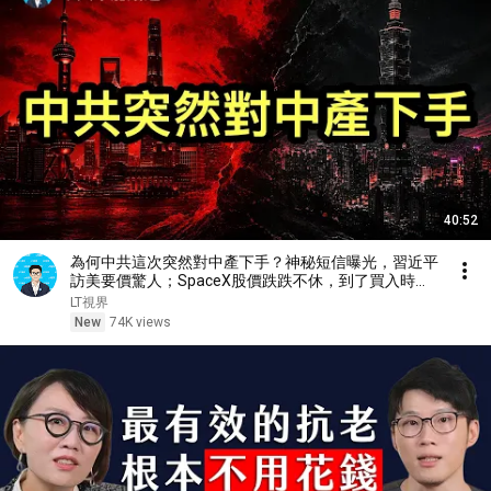
40:52
為何中共這次突然對中產下手？神秘短信曝光，習近平
訪美要價驚人；SpaceX股價跌跌不休，到了買入時機
嗎？
LT視界
New
74K views