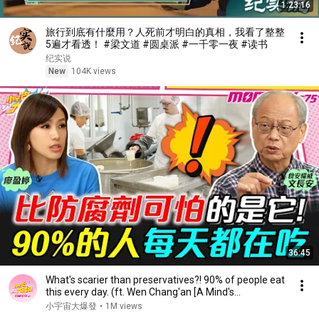
1:23:16
旅行到底有什麼用？人死前才明白的真相，我看了整整
5遍才看透！ #梁文道 #圆桌派 #一千零一夜 #读书
纪实说
New
104K views
36:45
What's scarier than preservatives?! 90% of people eat
this every day. (ft. Wen Chang'an [A Mind's...
小宇宙大爆發
•
1M views