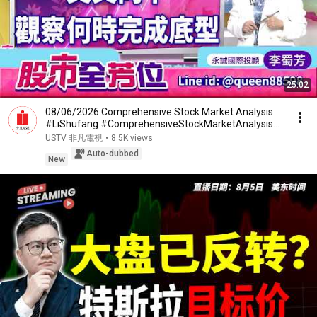
25:02
08/06/2026 Comprehensive Stock Market Analysis
#LiShufang #ComprehensiveStockMarketAnalysis
#Yong...
USTV 非凡電視
•
8.5K views
Auto-dubbed
New