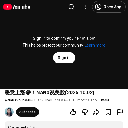
Open App
Sign in to confirm you’re not a bot
This helps protect our community.
Learn more
Sign in
恶意上涨😂！NaNa说美股(2025.10.02)
@
NaNaShuoMeiGu
3.6K likes
77K views
10 months ago
more
Subscribe
Comments
170