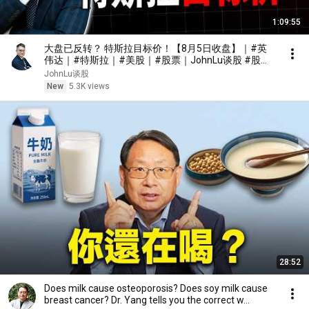
1:09:55
大盘已反转？ 特斯拉目标价！【8月5日收盘】｜#英
伟达｜#特斯拉｜#美股｜#股票｜JohnLu谈股 #股票
分析
JohnLu谈股
New
5.3K views
28:52
Does milk cause osteoporosis? Does soy milk cause
breast cancer? Dr. Yang tells you the correct w...