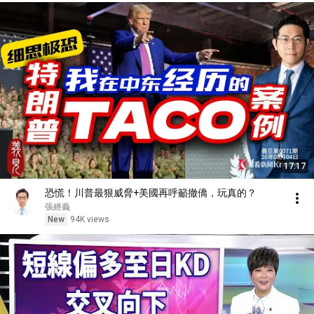
17:17
恐慌！川普最狠威脅+美國再呼籲撤僑，玩真的？
張經義
New
94K views