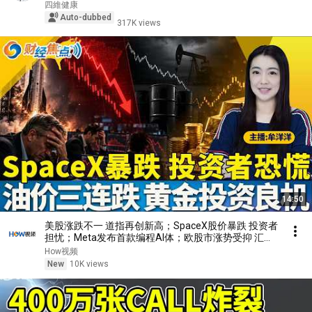
四維健康
Auto-dubbed
317K views
14:50
美股涨跌不一 道指再创新高；SpaceX股价暴跌 投资者
担忧；Meta发布首款编程AI体；欧股市涨势受抑 汇丰
领跌；黄金“重置”完成 或迎最佳上涨期；油价三连跌
How视频
市场关注美伊进展《财经焦点》08/05
New
10K views